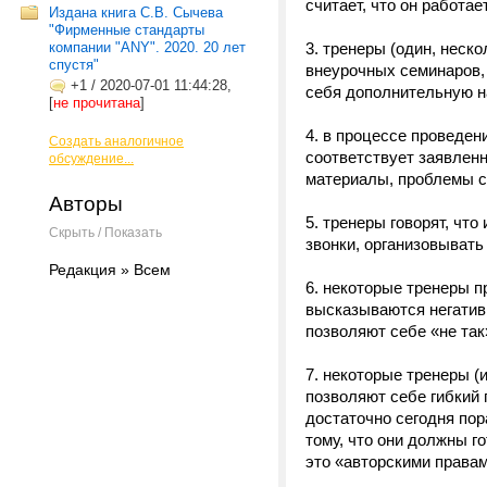
считает, что он работа
Издана книга С.В. Сычева
"Фирменные стандарты
компании "ANY". 2020. 20 лет
3. тренеры (один, неск
спустя"
внеурочных семинаров, 
+1
/
2020-07-01 11:44:28,
себя дополнительную н
[
не прочитана
]
4. в процессе проведен
Создать аналогичное
соответствует заявленн
обсуждение...
материалы, проблемы с 
Авторы
5. тренеры говорят, что
Скрыть / Показать
звонки, организовывать 
Редакция » Всем
6. некоторые тренеры пр
высказываются негативн
позволяют себе «не так
7. некоторые тренеры (
позволяют себе гибкий г
достаточно сегодня пор
тому, что они должны г
это «авторскими правам