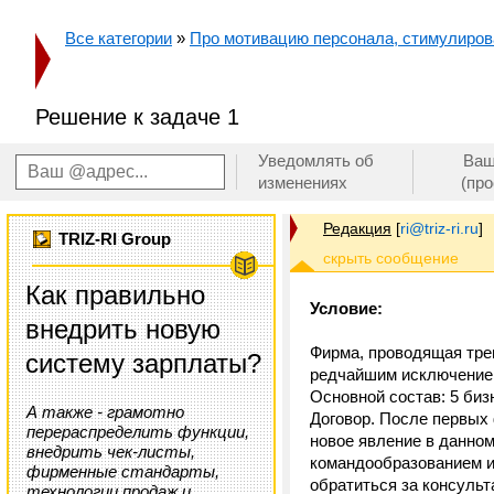
Все категории
»
Про мотивацию персонала, стимулирован
Решение к задаче 1
Уведомлять об
Ваш
изменениях
(пр
Редакция
[
ri@triz-ri.ru
]
TRIZ-RI Group
Как правильно
Условие:
внедрить новую
Фирма, проводящая трен
систему зарплаты?
редчайшим исключением
Основной состав: 5 биз
А также - грамотно
Договор. После первых 
перераспределить функции,
новое явление в данном
внедрить чек-листы,
командообразованием и
фирменные стандарты,
обратиться за консульт
технологии продаж и