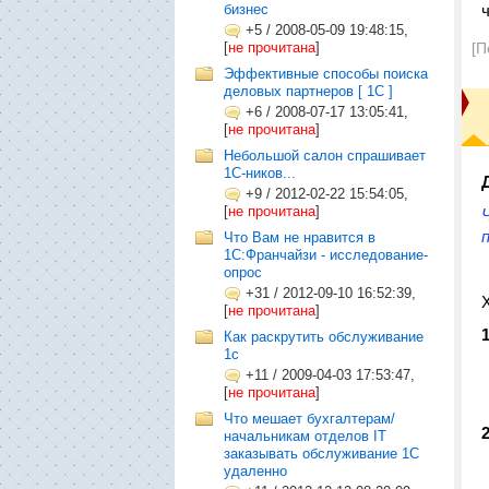
бизнес
+5
/
2008-05-09 19:48:15,
[
не прочитана
]
[П
Эффективные способы поиска
деловых партнеров [ 1С ]
+6
/
2008-07-17 13:05:41,
[
не прочитана
]
Небольшой салон спрашивает
1С-ников...
+9
/
2012-02-22 15:54:05,
[
не прочитана
]
Что Вам не нравится в
1С:Франчайзи - исследование-
опрос
+31
/
2012-09-10 16:52:39,
[
не прочитана
]
1
Как раскрутить обслуживание
1с
+11
/
2009-04-03 17:53:47,
[
не прочитана
]
Что мешает бухгалтерам/
2
начальникам отделов IT
заказывать обслуживание 1С
удаленно