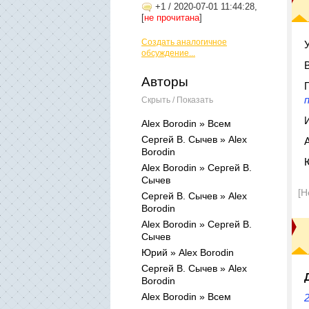
+1
/
2020-07-01 11:44:28,
[
не прочитана
]
Создать аналогичное
обсуждение...
Авторы
Скрыть / Показать
Alex Borodin » Всем
Сергей В. Сычев » Alex
Borodin
Alex Borodin » Сергей В.
Сычев
[Н
Сергей В. Сычев » Alex
Borodin
Alex Borodin » Cергей В.
Сычев
Юрий » Alex Borodin
Сергей В. Сычев » Alex
Borodin
Alex Borodin » Всем
2