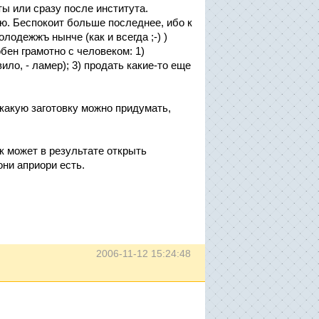
ты или сразу после института.
ью. Беспокоит больше последнее, ибо к
лодежжъ нынче (как и всегда ;-) )
бен грамотно с человеком: 1)
вило, - ламер); 3) продать какие-то еще
 какую заготовку можно придумать,
к может в результате открыть
они априори есть.
2006-11-12 15:24:48