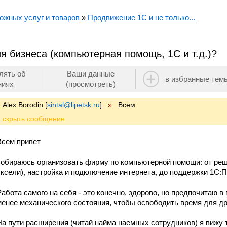
ожных услуг и товаров
»
Продвижение 1С и не только...
 бизнеса (компьютерная помощь, 1С и т.д.)?
лять об
Ваши данные
в избранные тем
ниях
(просмотреть)
Alex Borodin
[
sintal@lipetsk.ru
]
»
Всем
Всем привет
собираюсь организовать фирму по компьютерной помощи: от ре
эксели), настройка и подключение интернета, до поддержки 1С:
Работа самого на себя - это конечно, здорово, но предпочитаю в
менее механического состояния, чтобы освободить время для др
На пути расширения (читай найма наемных сотрудников) я вижу 