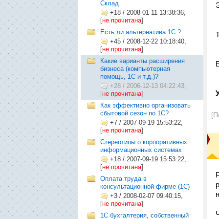
Склад
+18
/
2008-01-11 13:38:36,
[
не прочитана
]
Есть ли альтернатива 1С ?
+45
/
2008-12-22 10:18:40,
[
не прочитана
]
Какие варианты расширения
бизнеса (компьютерная
помощь, 1С и т.д.)?
+28
/
2006-12-13 04:22:43,
[
не прочитана
]
Как эффективно организовать
сбытовой сезон по 1С?
[П
+7
/
2007-09-19 15:53:22,
[
не прочитана
]
Стереотипы о корпоративных
информационных системах
+18
/
2007-09-19 15:53:22,
[
не прочитана
]
Оплата труда в
консультационной фирме (1C)
+3
/
2008-02-07 09:40:15,
[
не прочитана
]
1C бухгалтерия, собственный