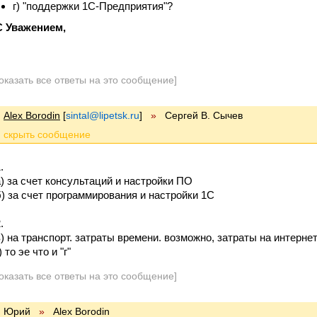
г) "поддержки 1С-Предприятия"?
С Уважением,
оказать все ответы на это сообщение]
Alex Borodin
[
sintal@lipetsk.ru
]
»
Cергей В. Сычев
.
а) за счет консультаций и настройки ПО
б) за счет программирования и настройки 1С
.
в) на транспорт. затраты времени. возможно, затраты на интерне
) то эе что и "г"
оказать все ответы на это сообщение]
Юрий
»
Alex Borodin