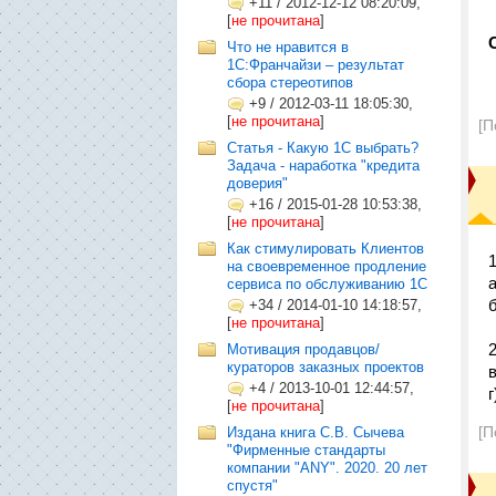
+11
/
2012-12-12 08:20:09,
[
не прочитана
]
Что не нравится в
1С:Франчайзи – результат
сбора стереотипов
+9
/
2012-03-11 18:05:30,
[
не прочитана
]
[П
Статья - Какую 1С выбрать?
Задача - наработка "кредита
доверия"
+16
/
2015-01-28 10:53:38,
[
не прочитана
]
Как стимулировать Клиентов
1
на своевременное продление
сервиса по обслуживанию 1С
+34
/
2014-01-10 14:18:57,
[
не прочитана
]
2
Мотивация продавцов/
кураторов заказных проектов
+4
/
2013-10-01 12:44:57,
г
[
не прочитана
]
[П
Издана книга С.В. Сычева
"Фирменные стандарты
компании "ANY". 2020. 20 лет
спустя"