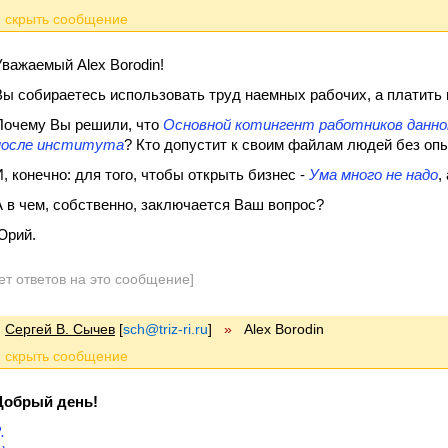
Уважаемый Alex Borodin!
Вы собираетесь использовать труд наемных рабочих, а платить и
Почему Вы решили, что
Основной котингент работников данном
после института
? Кто допустит к своим файлам людей без оп
И, конечно: для того, чтобы открыть бизнес -
Ума много не надо
,
А в чем, собственно, заключается Ваш вопрос?
Юрий.
ет ответов на это сообщение]
Сергей В. Сычев
[
sch@triz-ri.ru
]
»
Alex Borodin
Добрый день!
.