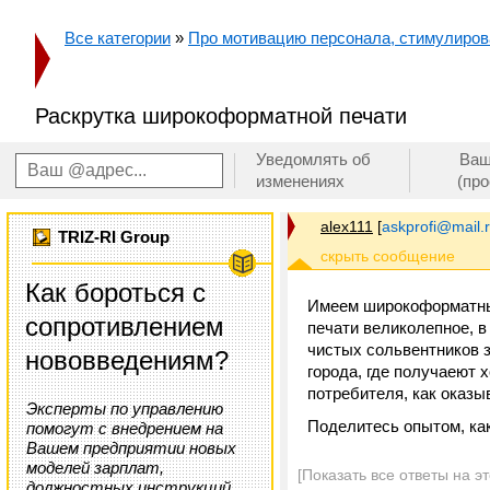
Все категории
»
Про мотивацию персонала, стимулирован
Раскрутка широкоформатной печати
Уведомлять об
Ваш
изменениях
(пр
alex111
[
askprofi@mail.
TRIZ-RI Group
Как бороться с
Имеем широкоформатный
сопротивлением
печати великолепное, в
чистых сольвентников з
нововведениям?
города, где получаеют х
потребителя, как оказы
Эксперты по управлению
Поделитесь опытом, как
помогут с внедрением на
Вашем предприятии новых
моделей зарплат,
[Показать все ответы на э
должностных инструкций,