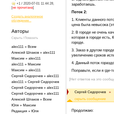
+1
/
2020-07-01 11:44:28,
заработаешь.
[
не прочитана
]
Поток 2:
Создать аналогичное
Клиенты данного пото
обсуждение...
цена была невысока (эт
Авторы
В городе не очень к
которая в городе есть, 
Скрыть / Показать
городе.
alex111 » Всем
Заказ в другом город
Алексей Шпаков » alex111
увеличению сроков испо
Максим » alex111
Данный поток горазд
alex111 » Максим
Максим » alex111
Поправьте, если я где-т
Сергей Сидорочев » alex111
[Нет ответов на это сообщ
alex111 » Сергей Сидорочев
Сергей Сидорочев » alex111
Сергей Сидорочев
»
Сергей Сидорочев » alex111
Алексей Шпаков » Всем
Юля » Максим
Продолжаю:
Редакция » Юля