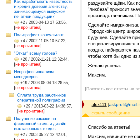
Как нарабатывать известность
раздувайте щёки. Как п
и кредит доверия агентству,
"ликбеза" приносит зн
занимающемуся выпуском
производственникам. По
печатной продукции?
+2
/
2003-04-13 17:53:56,
Сделайте имидж-зигзаг
[
не прочитана
]
"Городской центр широк
Полиграфист-консультант
будущее. Сделайте при
+4
/
2002-11-05 10:57:22,
специализирующихся в н
[
не прочитана
]
поздно, набираются наг
"Откат" всему голова?
чтобы хотя бы одно из 
+20
/
2002-11-21 12:32:44,
[
не прочитана
]
Желаю успеха.
Непрофессионализм
Максим.
менеджеров
+19
/
2003-08-04 18:28:55,
[
не прочитана
]
[Показать все ответы на э
Оплата труда работников
оперативной полиграфии
alex111
[
askprofi@mail.
+29
/
2013-03-22 14:38:57,
[
не прочитана
]
Получение заказов на
фирменный стиль и дизайн
Спасибо за атветы!
выставочных стендов
+2
/
2003-05-27 12:42:01,
Максим, извините не сов
[
не прочитана
]