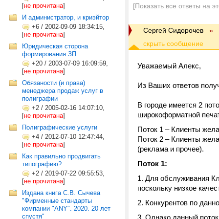
[
не прочитана
]
[Показать все ответы на э
И администратор, и криэйтор
+6
/
2002-09-09 18:34:15,
Сергей Сидорочев
»
[
не прочитана
]
Юридическая сторона
формирования ЗП
+20
/
2003-07-09 16:09:59,
Уважаемый Алекс,
[
не прочитана
]
Обязаности (и права)
Из Ваших ответов полу
менеджера продаж услуг в
полиграфии
В городе имеется 2 по
+2
/
2005-02-16 14:07:10,
широкоформатной печа
[
не прочитана
]
Полиграфические услуги
Поток 1 – Клиенты жел
+4
/
2012-07-10 12:47:44,
Поток 2 – Клиенты жел
[
не прочитана
]
(реклама и прочее).
Как правильно продвигать
Поток 1:
типографию?
+2
/
2019-07-22 09:55:53,
Для обслуживания Кл
[
не прочитана
]
поскольку низкое качес
Издана книга С.В. Сычева
"Фирменные стандарты
Конкурентов по данно
компании "ANY". 2020. 20 лет
спустя"
Однако данный поток