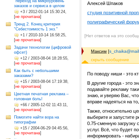
"переход на микроуровень"
Алексей Шпаков
заказов и сервиса в целом
+3
/
2012-01-14 15:30:24,
студия позитивной проп
[
не прочитана
]
полиграфический фору
Тренд 2. Конец критерия
"Себестоимость 1 экз."
+1
/
2010-10-14 16:58:25,
[Нет ответов на это сообщ
[
не прочитана
]
Задачи технологии (цифровой
Максим
[
s_chaika@mail
офсет)
+12
/
2003-08-04 18:28:55,
[
не прочитана
]
Как быть с небольшими
По поводу ниши - это к
заказами?
+15
/
2003-08-04 17:19:38,
В другие города - это з
[
не прочитана
]
подавайте рекламу так
Цветная печатная реклама –
знаю, и уверяю Вас, что
головная боль!
вправе надеяться на то
+66
/
2005-12-02 11:43:11,
[
не прочитана
]
Также, относительно це
выберите и запустите р
Помогите найти вора на
типографии
0.75-сменную загрузку 
+15
/
2004-06-29 04:45:56,
услуг. Всё, что будет 
[
не прочитана
]
информировать - набира