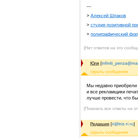
---
>
Алексей Шпаков
>
студия позитивной пр
>
полиграфический фо
[Нет ответов на это сообщ
Юля
[
infiniti_penza@mai
Мы недавно приобрели 
и все рекламщики печат
лучше провести, что б
[Показать все ответы на э
Редакция
[
ri@triz-ri.ru
]