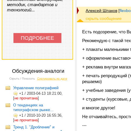
методик, стандартов и
технологий...
Алексей Шпаков
[
flexb
Есть подозрение, что 
ПОДРОБНЕЕ
Рекомендую с такой т
+ плакаты маленькими т
+ оформление выставо
+ реклама внутри магаз
Обсуждения-аналоги
+ печать репродукций (
Скрыть / Показать
Сортировать по дате
решаемо)
Управление полиграфией
+ учебные заведения (
+1
/
2003-04-13 18:21:00,
[
не прочитана
]
+ студенты (курсовые, 
О тенденциях на
и многое другое!
типографском рынке...
+1
/
2010-10-20 16:55:36,
Не отчаивайтесь, прост
[
не прочитана
]
---
Тренд 1. "Дробление" и