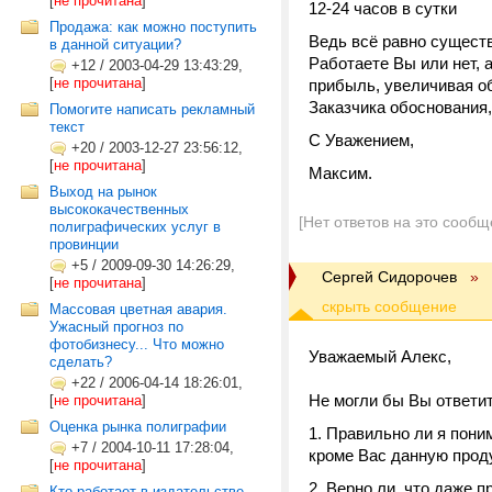
[
не прочитана
]
12-24 часов в сутки Н
Продажа: как можно поступить
Ведь всё равно сущест
в данной ситуации?
Работаете Вы или нет, а
+12
/
2003-04-29 13:43:29,
[
не прочитана
]
прибыль, увеличивая об
Заказчика обоснования,
Помогите написать рекламный
текст
С Уважением,
+20
/
2003-12-27 23:56:12,
[
не прочитана
]
Максим.
Выход на рынок
высококачественных
[Нет ответов на это сообщ
полиграфических услуг в
провинции
+5
/
2009-09-30 14:26:29,
Сергей Сидорочев
»
[
не прочитана
]
Массовая цветная авария.
Ужасный прогноз по
фотобизнесу... Что можно
Уважаемый Алекс,
сделать?
+22
/
2006-04-14 18:26:01,
Не могли бы Вы ответит
[
не прочитана
]
Оценка рынка полиграфии
Правильно ли я поним
+7
/
2004-10-11 17:28:04,
кроме Вас данную проду
[
не прочитана
]
Верно ли, что даже п
Кто работает в издательстве,