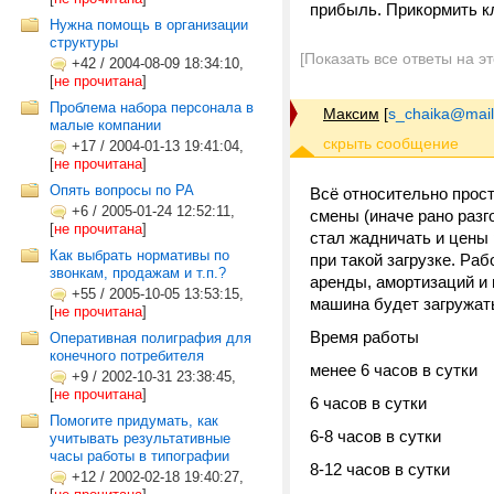
прибыль. Прикормить к
Нужна помощь в организации
структуры
[Показать все ответы на э
+42
/
2004-08-09 18:34:10,
[
не прочитана
]
Проблема набора персонала в
Максим
[
s_chaika@mail
малые компании
+17
/
2004-01-13 19:41:04,
[
не прочитана
]
Опять вопросы по РА
Всё относительно прост
+6
/
2005-01-24 12:52:11,
смены (иначе рано разг
[
не прочитана
]
стал жадничать и цены 
Как выбрать нормативы по
при такой загрузке. Ра
звонкам, продажам и т.п.?
аренды, амортизаций и 
+55
/
2005-10-05 13:53:15,
машина будет загружат
[
не прочитана
]
Время работы Ре
Оперативная полиграфия для
конечного потребителя
менее 6 часов в сутки
+9
/
2002-10-31 23:38:45,
[
не прочитана
]
6 часов в сутки В
Помогите придумать, как
6-8 часов в сутки В
учитывать результативные
часы работы в типографии
8-12 часов в сутки В
+12
/
2002-02-18 19:40:27,