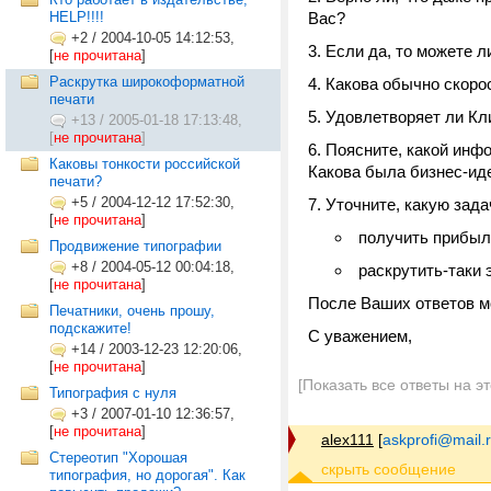
HELP!!!!
Вас?
+2
/
2004-10-05 14:12:53,
Если да, то можете л
[
не прочитана
]
Раскрутка широкоформатной
Какова обычно скорос
печати
Удовлетворяет ли Кл
+13
/
2005-01-18 17:13:48,
[
не прочитана
]
Поясните, какой инф
Каковы тонкости российской
Какова была бизнес-ид
печати?
+5
/
2004-12-12 17:52:30,
Уточните, какую зада
[
не прочитана
]
получить прибыл
Продвижение типографии
+8
/
2004-05-12 00:04:18,
раскрутить-таки
[
не прочитана
]
После Ваших ответов м
Печатники, очень прошу,
подскажите!
С уважением,
+14
/
2003-12-23 12:20:06,
[
не прочитана
]
[Показать все ответы на э
Типография с нуля
+3
/
2007-01-10 12:36:57,
[
не прочитана
]
alex111
[
askprofi@mail.
Стереотип "Хорошая
типография, но дорогая". Как