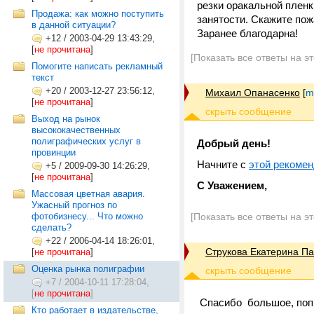
резки оракальной пленки
Продажа: как можно поступить
занятости. Скажите пожа
в данной ситуации?
Заранее благодарна!
+12
/
2003-04-29 13:43:29,
[
не прочитана
]
[Показать все ответы на э
Помогите написать рекламный
текст
+20
/
2003-12-27 23:56:12,
Михаил Опанасенко
[
m
[
не прочитана
]
Выход на рынок
высококачественных
полиграфических услуг в
Добрый день!
провинции
Начните с
этой рекоме
+5
/
2009-09-30 14:26:29,
[
не прочитана
]
С Уважением,
Массовая цветная авария.
Ужасный прогноз по
фотобизнесу... Что можно
[Показать все ответы на э
сделать?
+22
/
2006-04-14 18:26:01,
Струкова Екатерина П
[
не прочитана
]
Оценка рынка полиграфии
+7
/
2004-10-11 17:28:04,
[
не прочитана
]
Спасибо большое, поп
Кто работает в издательстве,