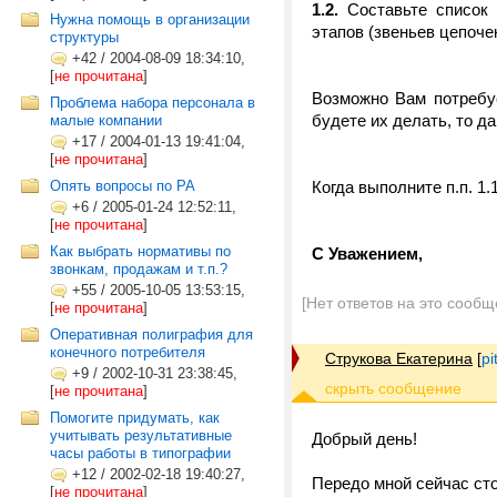
1.2.
Составьте список 
Нужна помощь в организации
этапов (звеньев цепочек
структуры
+42
/
2004-08-09 18:34:10,
[
не прочитана
]
Возможно Вам потребу
Проблема набора персонала в
будете их делать, то да
малые компании
+17
/
2004-01-13 19:41:04,
[
не прочитана
]
Опять вопросы по РА
Когда выполните п.п. 1.
+6
/
2005-01-24 12:52:11,
[
не прочитана
]
Как выбрать нормативы по
С Уважением,
звонкам, продажам и т.п.?
+55
/
2005-10-05 13:53:15,
[Нет ответов на это сообщ
[
не прочитана
]
Оперативная полиграфия для
конечного потребителя
Струкова Екатерина
[
p
+9
/
2002-10-31 23:38:45,
[
не прочитана
]
Помогите придумать, как
учитывать результативные
Добрый день!
часы работы в типографии
+12
/
2002-02-18 19:40:27,
Передо мной сейчас ст
[
не прочитана
]