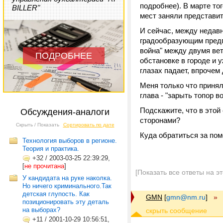
подробнее). В марте то
BILLER"
мест заняли представи
И сейчас, между недавн
градообразующим предпр
война" между двумя ве
ПОДРОБНЕЕ
обстановке в городе и 
глазах падает, впрочем
Меня только что принял
глава - "зарыть топор во
Подскажите, что в это
Обсуждения-аналоги
сторонами?
Скрыть / Показать
Сортировать по дате
Куда обратиться за по
Технология выборов в регионе.
Теория и практика.
+32
/
2003-03-25 22:39:29,
[
не прочитана
]
[Показать все ответы на э
У кандидата на руке наколка.
Но ничего криминального.Так
детская глупость. Как
GMN
[
gmn@nm.ru
]
»
позиционировать эту деталь
на выборах?
+11
/
2001-10-29 10:56:51,