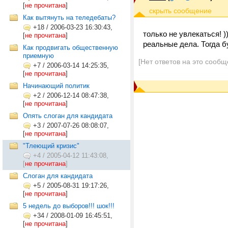
[
не прочитана
]
Как вытянуть на теледебаты?
+18
/
2006-03-23 16:30:43,
только не увлекаться! 
[
не прочитана
]
реальные дела. Тогда бу
Как продвигать общественную
приемную
[Нет ответов на это сообщ
+7
/
2006-03-14 14:25:35,
[
не прочитана
]
Начинающий политик
+2
/
2006-12-14 08:47:38,
[
не прочитана
]
Опять слоган для кандидата
+3
/
2007-07-26 08:08:07,
[
не прочитана
]
"Тлеющий кризис"
+4
/
2005-04-12 11:43:08,
[
не прочитана
]
Слоган для кандидата
+5
/
2005-08-31 19:17:26,
[
не прочитана
]
5 недель до выборов!!! шок!!!
+34
/
2008-01-09 16:45:51,
[
не прочитана
]