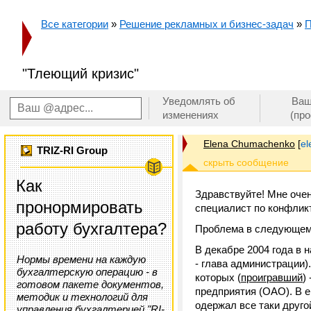
Все категории
»
Решение рекламных и бизнес-задач
»
П
"Тлеющий кризис"
Уведомлять об
Ваш
изменениях
(пр
Elena Chumachenko
[
e
TRIZ-RI Group
Как
Здравствуйте! Мне оче
пронормировать
специалист по конфлик
работу бухгалтера?
Проблема в следующем
В декабре 2004 года в
Нормы времени на каждую
- глава администрации)
бухгалтерскую операцию - в
которых (
проигравший
)
готовом пакете документов,
предприятия (ОАО). В 
методик и технологий для
одержал все таки другой
управления бухгалтерией "RI-