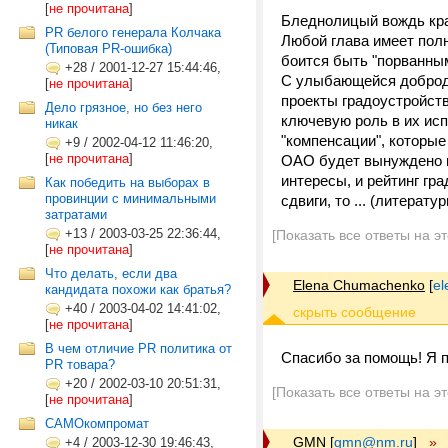
[
не прочитана
]
Бледнолицый вождь кр
PR белого генерала Колчака
Любой глава имеет полн
(Типовая PR-ошибка)
боится быть "порванным"
+28
/
2001-12-27 15:44:46,
С улыбающейся доброд
[
не прочитана
]
проекты градоустройств
Дело грязное, но без него
ключевую роль в их ис
никак
"компенсации", которые 
+9
/
2002-04-12 11:46:20,
[
не прочитана
]
ОАО будет вынуждено и
интересы, и рейтинг гра
Как победить на выборах в
провинции с минимальными
сдвиги, то ... (литерат
затратами
+13
/
2003-03-25 22:36:44,
[Показать все ответы на э
[
не прочитана
]
Что делать, если два
Elena Chumachenko
[
e
кандидата похожи как братья?
+40
/
2003-04-02 14:41:02,
[
не прочитана
]
В чем отличие PR политика от
Спасибо за помощь! Я 
PR товара?
+20
/
2002-03-10 20:51:31,
[Показать все ответы на э
[
не прочитана
]
САМОкомпромат
GMN
[
gmn@nm.ru
]
»
+4
/
2003-12-30 19:46:43,