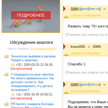
GMN
[
gmn@nm.ru
]
»
ПОДРОБНЕЕ
Развить тему "От кого 
[Показать все ответы на э
Обсуждения-аналоги
bravo555
»
GMN
Скрыть / Показать
Сортировать по дате
Технология выборов в регионе.
Теория и практика.
Спасибо :)
+32
/
2003-03-25 22:39:29,
[
не прочитана
]
[Показать все ответы на э
У кандидата на руке наколка.
Но ничего криминального.Так
детская глупость. Как
GMN
[
gmn@nm.ru
]
»
позиционировать эту деталь
на выборах?
+11
/
2001-10-29 10:56:51,
[
не прочитана
]
Подозреваю, что Ваше с
PR белого генерала Колчака
Вы не можете к нему п
(Типовая PR-ошибка)