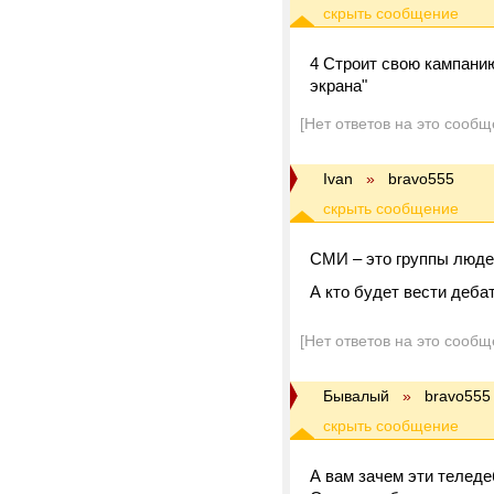
4 Строит свою кампанию
экрана"
[Нет ответов на это сообщ
Ivan
»
bravo555
СМИ – это группы люде
А кто будет вести дебат
[Нет ответов на это сообщ
Бывалый
»
bravo555
А вам зачем эти телед