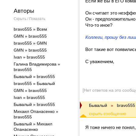
Если же Вы в ЕГО коман
Авторы
Он считает это неэфф
Он - предположительно 
Скрыть / Показать
Что-то иное?
bravo555 » Всем
GMN » bravo555
Коллеги, прошу без лиш
bravo555 » GMN
Вот такие вот появились
GMN » bravo555
Ivan » bravo555
С уважением,
Галина Владимирова »
bravo555
Бывалый » bravo555
bravo555 » Бывалый
[Нет ответов на это сообщ
GMN » bravo555
Ivan » bravo555
Бывалый » bravo555
Бывалый
»
bravo555
Михаил Опанасенко »
bravo555
Бывалый » Михаил
Я тоже ничего не понял,
Опанасенко