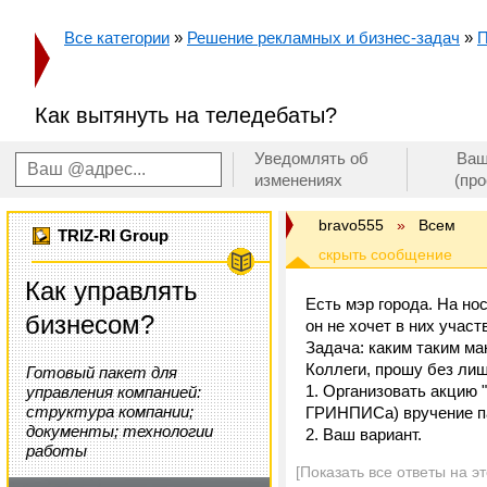
Все категории
»
Решение рекламных и бизнес-задач
»
П
Как вытянуть на теледебаты?
Уведомлять об
Ваш
изменениях
(пр
bravo555
»
Всем
TRIZ-RI Group
Как управлять
Есть мэр города. На но
бизнесом?
он не хочет в них участ
Задача: каким таким ма
Коллеги, прошу без лиш
Готовый пакет для
1. Организовать акцию 
управления компанией:
структура компании;
ГРИНПИСа) вручение па
документы; технологии
2. Ваш вариант.
работы
[Показать все ответы на э