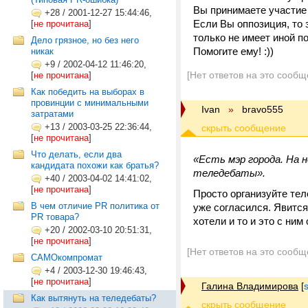
Вы принимаете участие 
+28
/
2001-12-27 15:44:46,
Если Вы оппозиция, то 
[
не прочитана
]
только не имеет иной п
Дело грязное, но без него
Помогите ему! :))
никак
+9
/
2002-04-12 11:46:20,
[Нет ответов на это сообщ
[
не прочитана
]
Как победить на выборах в
провинции с минимальными
Ivan
»
bravo555
затратами
+13
/
2003-03-25 22:36:44,
[
не прочитана
]
Что делать, если два
«Есть мэр города. На 
кандидата похожи как братья?
теледебаты».
+40
/
2003-04-02 14:41:02,
[
не прочитана
]
Просто организуйте тел
В чем отличие PR политика от
уже согласился. Явится
PR товара?
хотели и то и это с ним
+20
/
2002-03-10 20:51:31,
[
не прочитана
]
[Нет ответов на это сообщ
САМОкомпромат
+4
/
2003-12-30 19:46:43,
[
не прочитана
]
Галина Владимирова
[
Как вытянуть на теледебаты?