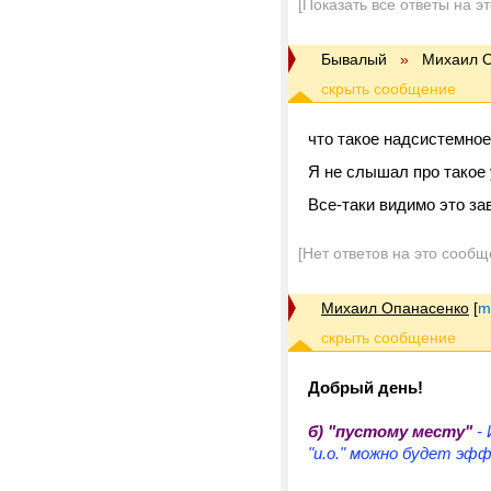
[Показать все ответы на э
Бывалый
»
Михаил 
что такое надсистемное
Я не слышал про такое 
Все-таки видимо это за
[Нет ответов на это сообщ
Михаил Опанасенко
[
m
Добрый день!
б) "пустому месту"
- 
"и.о." можно будет эф