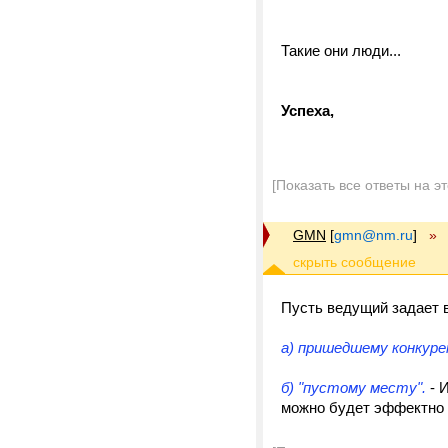
Такие они люди...
Успеха,
[Показать все ответы на э
GMN
[
gmn@nm.ru
]
»
Пусть ведущий задает 
а) пришедшему конкуре
б) "пустому месту".
- И
можно будет эффектно 