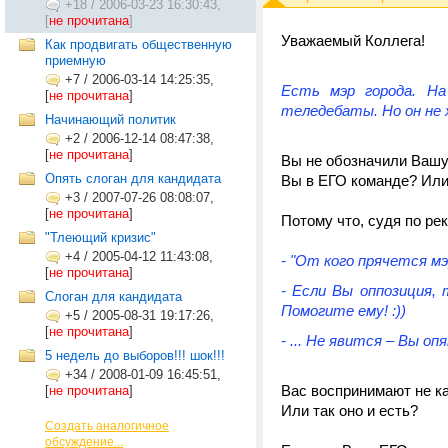
+18
/
2006-03-23 16:30:43,
[
не прочитана
]
Уважаемый Коллега!
Как продвигать общественную
приемную
+7
/
2006-03-14 14:25:35,
Есть мэр города. Н
[
не прочитана
]
теледебаты. Но он не 
Начинающий политик
+2
/
2006-12-14 08:47:38,
[
не прочитана
]
Вы не обозначили Вашу
Опять слоган для кандидата
Вы в ЕГО команде? Или
+3
/
2007-07-26 08:08:07,
[
не прочитана
]
Потому что, судя по ре
"Тлеющий кризис"
+4
/
2005-04-12 11:43:08,
- "От кого прячется мэ
[
не прочитана
]
- Если Вы оппозиция,
Слоган для кандидата
Помогите ему! :))
+5
/
2005-08-31 19:17:26,
[
не прочитана
]
- ... Не явится – Вы о
5 недель до выборов!!! шок!!!
+34
/
2008-01-09 16:45:51,
Вас воспринимают не ка
[
не прочитана
]
Или так оно и есть?
Создать аналогичное
обсуждение...