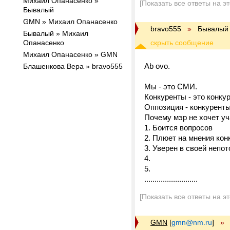
Михаил Опанасенко »
[Показать все ответы на э
Бывалый
GMN » Михаил Опанасенко
bravo555
»
Бывалый
Бывалый » Михаил
Опанасенко
Михаил Опанасенко » GMN
Ab ovo.
Блашенкова Вера » bravo555
Мы - это СМИ.
Конкуренты - это конкур
Оппозиция - конкуренты
Почему мэр не хочет уч
1. Боится вопросов
2. Плюет на мнения конк
3. Уверен в своей непо
4.
5.
..........................
[Показать все ответы на э
GMN
[
gmn@nm.ru
]
»