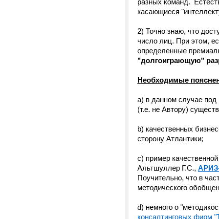
разных команд. Естеств
касающиеся "интеллекту
2) Точно знаю, что дос
число лиц. При этом, е
определенные премиал
"долгоиграющую" раз
Необходимые пояснен
а) в данном случае под
(т.е. не Автору) сущес
b) качественных бизнес-
сторону Атлантики;
c) пример качественной
Альтшуллер Г.С.,
АРИЗ
Поучительно, что в час
методического обобщен
d) немного о "методико
консалтинговых фирм "