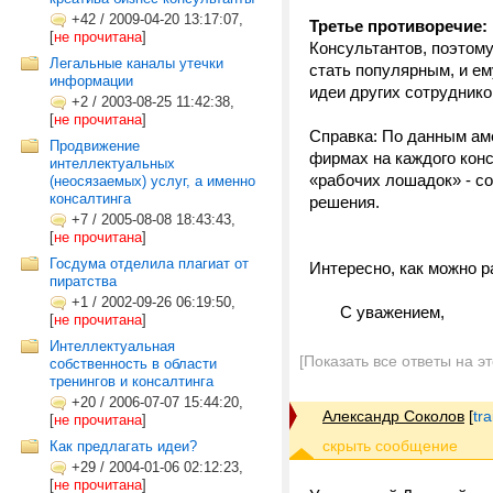
+42
/
2009-04-20 13:17:07,
Третье противоречие:
[
не прочитана
]
Консультантов, поэтом
Легальные каналы утечки
стать популярным, и ему
информации
идеи других сотрудник
+2
/
2003-08-25 11:42:38,
[
не прочитана
]
Справка: По данным аме
Продвижение
фирмах на каждого конс
интеллектуальных
«рабочих лошадок» - 
(неосязаемых) услуг, а именно
консалтинга
решения.
+7
/
2005-08-08 18:43:43,
[
не прочитана
]
Госдума отделила плагиат от
Интересно, как можно р
пиратства
+1
/
2002-09-26 06:19:50,
С уважением,
[
не прочитана
]
Интеллектуальная
[Показать все ответы на э
собственность в области
тренингов и консалтинга
+20
/
2006-07-07 15:44:20,
Александр Соколов
[
tr
[
не прочитана
]
Как предлагать идеи?
+29
/
2004-01-06 02:12:23,
[
не прочитана
]