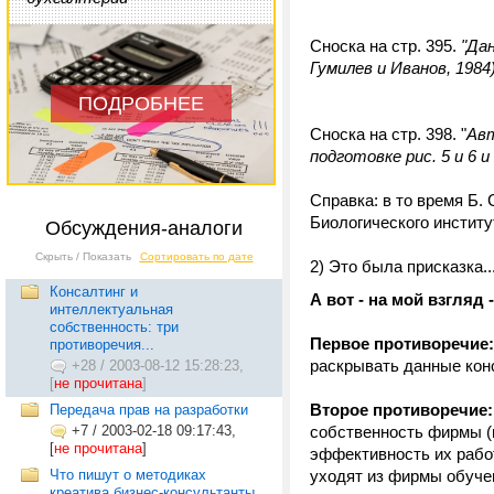
Сноска на стр. 395.
"Да
Гумилев и Иванов, 1984
ПОДРОБНЕЕ
Сноска на стр. 398. "
Авт
подготовке рис. 5 и 6 и
Справка: в то время Б.
Биологического институ
Обсуждения-аналоги
Скрыть / Показать
Сортировать по дате
2) Это была присказка..
Консалтинг и
А вот - на мой взгляд
интеллектуальная
собственность: три
Первое противоречие
противоречия...
раскрывать данные конс
+28
/
2003-08-12 15:28:23,
[
не прочитана
]
Второе противоречие
Передача прав на разработки
+7
/
2003-02-18 09:17:43,
собственность фирмы (
[
не прочитана
]
эффективность их работ
Что пишут о методиках
уходят из фирмы обуче
креатива бизнес-консультанты