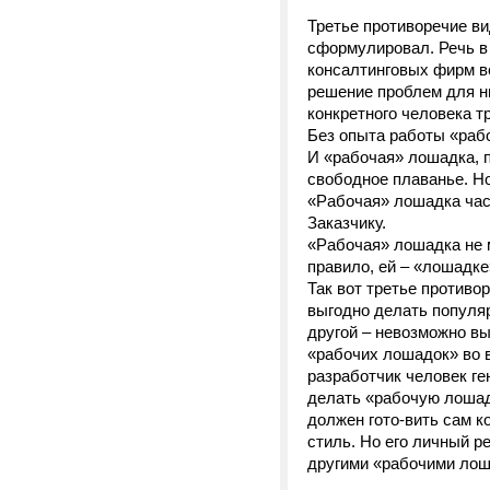
Третье противоречие ви
сформулировал. Речь в 
консалтинговых фирм вс
решение проблем для ни
конкретного человека т
Без опыта работы «рабо
И «рабочая» лошадка, п
свободное плаванье. Но
«Рабочая» лошадка часто
Заказчику.
«Рабочая» лошадка не м
правило, ей – «лошадке»
Так вот третье противо
выгодно делать популяр
другой – невозможно вы
«рабочих лошадок» во в
разработчик человек ге
делать «рабочую лошад
должен гото-вить сам к
стиль. Но его личный р
другими «рабочими лош