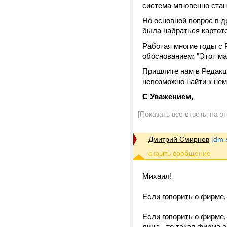
система мгновенно стане
Но основной вопрос в д
была набраться картоте
Работая многие годы с 
обоснованием: "Этот м
Пришлите нам в Редакц
невозможно найти к не
С Уважением,
[Показать все ответы на э
Дмитрий Смирнов
[
dm-
Михаил!
Если говорить о фирме,
Если говорить о фирме,
лица - то такая фирма е