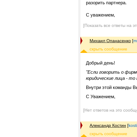
разорить партнера.
С уважением,
[Показать все ответы на э
Михаил Опанасенко
[
m
Добрый день!
"Если говорить о фирм
юридические лица - то
Внутри этой команды В
С Уважением,
[Нет ответов на это сообщ
Александр Костин
[
kos