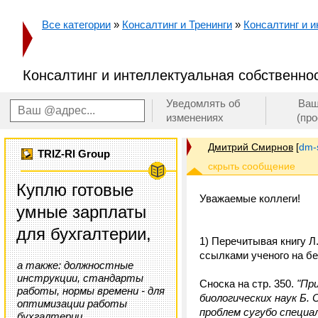
Все категории
»
Консалтинг и Тренинги
»
Консалтинг и 
Консалтинг и интеллектуальная собственнос
Уведомлять об
Ваш
изменениях
(пр
Дмитрий Смирнов
[
dm-
TRIZ-RI Group
Куплю готовые
Уважаемые коллеги!
умные зарплаты
для бухгалтерии,
1) Перечитывая книгу Л
ссылками ученого на бе
а также: должностные
инструкции, стандарты
Сноска на стр. 350.
"Пр
работы, нормы времени - для
биологических наук Б.
оптимизации работы
проблем сугубо специа
бухгалтерии