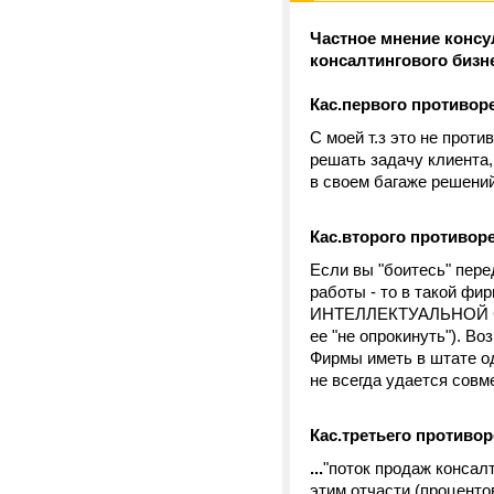
Частное мнение консу
консалтингового бизне
Кас.первого противор
С моей т.з это не проти
решать задачу клиента,
в своем багаже решений
Кас.второго противор
Если вы "боитесь" пер
работы - то в такой 
ИНТЕЛЛЕКТУАЛЬНОЙ СО
ее "не опрокинуть"). В
Фирмы иметь в штате 
не всегда удается совм
Кас.третьего противор
...
"поток продаж консалт
этим отчасти (проценто