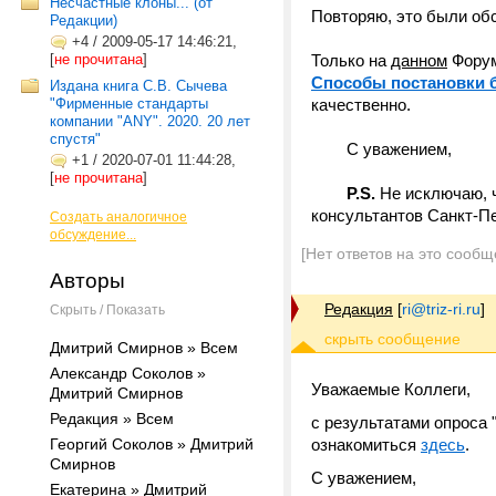
Несчастные клоны... (от
Повторяю, это были обс
Редакции)
+4
/
2009-05-17 14:46:21,
[
не прочитана
]
Только на
данном
Форум
Cпособы постановки б
Издана книга С.В. Сычева
"Фирменные стандарты
качественно.
компании "ANY". 2020. 20 лет
спустя"
С уважением,
+1
/
2020-07-01 11:44:28,
[
не прочитана
]
P.S.
Не исключаю, ч
консультантов Санкт-П
Создать аналогичное
обсуждение...
[Нет ответов на это сообщ
Авторы
Редакция
[
ri@triz-ri.ru
]
Скрыть / Показать
Дмитрий Смирнов » Всем
Александр Соколов »
Уважаемые Коллеги,
Дмитрий Смирнов
Редакция » Всем
с результатами опроса 
Георгий Соколов » Дмитрий
ознакомиться
здесь
.
Смирнов
С уважением,
Екатерина » Дмитрий