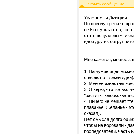
Уважаемый Дмитрий.
По поводу третьего про
ее Консультантов, поэ
стать популярным, и ему
идеи других сотруднико
Мне кажется, многое за
1. На чужие идеи можно
спасают от кражи идей)
2. Мне не известны кон
3. Я верю, что только 
“растить” высококвали
4. Ничего не мешает “т
плаванье. Желанье - эт
сказал).
Нет смысла долго обижа
чтобы не воровали - да
последователи, часть из