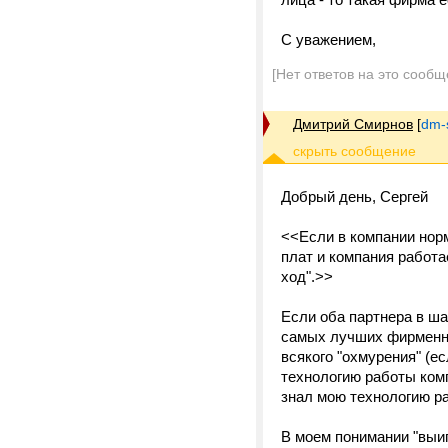
С уважением,
[Нет ответов на это сообщ
Дмитрий Смирнов
[
dm-
Добрый день, Сергей
<<Если в компании нор
плат и компания работа
ход".>>
Если оба партнера в ша
самых лучших фирменны
всякого "охмурения" (е
технологию работы комп
знал мою технологию ра
В моем понимании "выиг