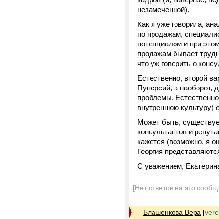
незамеченной).
Как я уже говорила, ан
по продажам, специалис
потенциалом и при это
продажам бывает трудно
что уж говорить о консу
Естественно, второй вар
Пуперсий, а наоборот, 
проблемы. Естественно 
внутреннюю культуру) о
Может быть, существуе
консультантов и репут
кажется (возможно, я 
Георгия представляютс
С уважением, Екатерин
[Нет ответов на это сообщ
Блашенкова Вера
[
verc