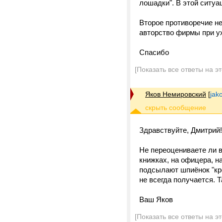
лошадки". В этой ситуа
Второе противоречие не
авторство фирмы при ух
Спасибо
[Показать все ответы на э
Яков Немировский
[
jak
Здравствуйте, Дмитрий!
Не переоцениваете ли 
книжках, на офицера, н
подсылают шпиёнок "кре
не всегда получается. Т
Ваш Яков
[Показать все ответы на э