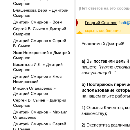
Смирнов
[Нет ответов на это сообщ
Блашенкова Вера » Дмитрий
Смирнов
Дмитрий Смирнов » Всем
Георгий Соколов
[
soft@
Сергей В. Сычев » Дмитрий
Смирнов
Дмитрий Смирнов » Сергей
Уважаемый Дмитрий!
В. Сычев
Яков Немировский » Дмитрий
Смирнов
а)
Вы поставили целый б
Викентьев И.Л. » Дмитрий
пишете:
"Нужно исполь
Смирнов
консультаций..."
Дмитрий Смирнов » Яков
Немировский
b) Постараюсь перечи
Михаил Опанасенко »
использование которы
Дмитрий Смирнов
на нашем опыте работы
Сергей В. Сычев » Дмитрий
Смирнов
1) Отзывы Клиентов, к
Дмитрий Смирнов » Михаил
знакомству);
Опанасенко
Дмитрий Смирнов » Сергей
2) Экспертиза различны
В. Сычев