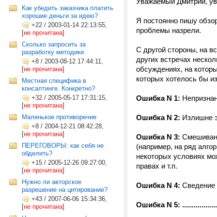
Уважаемый Дмитрий, ув
Как убедить заказчика платить
хорошие деньги за идею?
Я постоянно пишу обзо
+22
/
2003-01-14 22:13:55,
проблемы назрели.
[
не прочитана
]
Сколько запросить за
С другой стороны, на в
разработку методики
других встречах нескол
+8
/
2003-08-12 17:44:11,
обсуждениях, на которы
[
не прочитана
]
которых хотелось бы и
Местная специфика в
консалтинге. Конкретно?
+32
/
2005-05-17 17:31:15,
Ошибка N 1:
Непризнан
[
не прочитана
]
Маленькое противоречие
Ошибка N 2:
Излишне 
+8
/
2004-12-21 08:42:28,
[
не прочитана
]
Ошибка N 3:
Смешиван
ПЕРЕГОВОРЫ: как себя не
(например, на ряд алго
обделить?
некоторых условиях мо
+15
/
2005-12-26 09:27:00,
правах и т.п.
[
не прочитана
]
Нужно ли авторское
Ошибка N 4:
Сведение 
разрешение на цитирование?
+43
/
2007-06-06 15:34:36,
Ошибка N 5
: .................
[
не прочитана
]