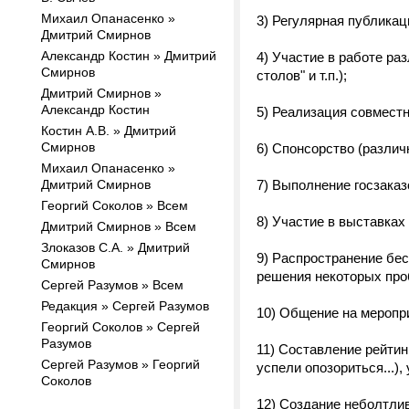
Михаил Опанасенко »
3) Регулярная публикац
Дмитрий Смирнов
Александр Костин » Дмитрий
4) Участие в работе ра
Смирнов
столов" и т.п.);
Дмитрий Смирнов »
Александр Костин
5) Реализация совмест
Костин А.В. » Дмитрий
Смирнов
6) Спонсорство (различ
Михаил Опанасенко »
Дмитрий Смирнов
7) Выполнение госзаказ
Георгий Соколов » Всем
8) Участие в выставках
Дмитрий Смирнов » Всем
Злоказов С.А. » Дмитрий
9) Распространение бе
Смирнов
решения некоторых про
Сергей Разумов » Всем
Редакция » Сергей Разумов
10) Общение на меропри
Георгий Соколов » Сергей
Разумов
11) Составление рейтин
Сергей Разумов » Георгий
успели опозориться...)
Соколов
12) Создание
неболтли