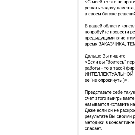
<С моей т.з это не прот
решать задачу клиента,
в своем багаже решений
В вашей области консал
попробуйте провести р
предыдущими клиентами
время ЗАКАЗЧИКА, Т
Дальше Вы пишите:
<Если вы "боитесь" пе
работы - то в такой 
ИНТЕЛЛЕКТУАЛЬНОЙ СО
ее "не опрокинуть")>.
Представьте себе такую
счет этого выигрываете
называется «ставите на
Даже если он не раскро
результате Вы своими р
методики в консалтинге
спасает.