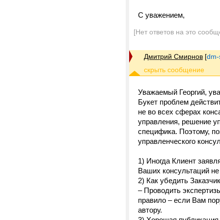
С уважением,
[Нет ответов на это сообщ
Дмитрий Смирнов
[
dm-
Уважаемый Георгий, ув
Букет проблем действи
не во всех сферах конс
управления, решение уп
специфика. Поэтому, п
управленческого консул
1) Иногда Клиент заявл
Ваших консультаций не
2) Как убедить Заказчи
– Проводить экспертизы
правило – если Вам пор
автору.
3) Хорошая публикация 