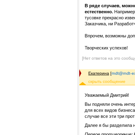
В ряде случаев, можн
естественно.
Например,
тусовке прекрасно изве
Заказчика, ни Разработ
Впрочем, возможны доп
Творческих успехов!
[Нет ответов на это сообщ
Екатерина
[
mdt@mdt-ex
Уважаемый Дмитрий!
Вы подняли очень интер
для всех видов бизнеса
случае все эти три про
Далее я бы разделила н
Первое противоречие: 