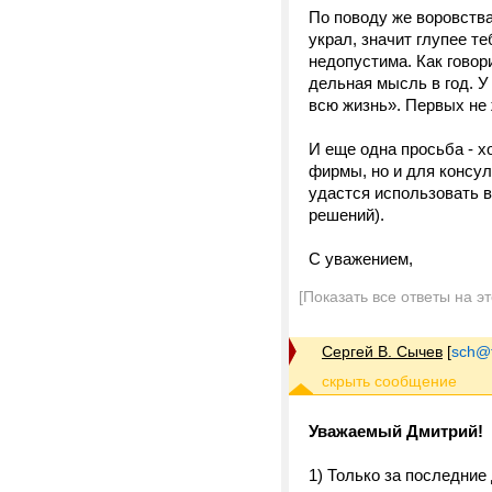
По поводу же воровства
украл, значит глупее те
недопустима. Как говор
дельная мысль в год. У 
всю жизнь». Первых не ж
И еще одна просьба - х
фирмы, но и для консул
удастся использовать в
решений).
С уважением,
[Показать все ответы на э
Сергей В. Сычев
[
sch@tr
Уважаемый Дмитрий!
1) Только за последние