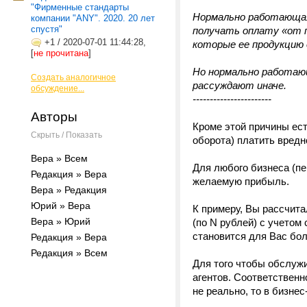
"Фирменные стандарты
Нормально работающая 
компании "ANY". 2020. 20 лет
спустя"
получать оплату «от 
+1
/
2020-07-01 11:44:28,
которые ее продукцию
[
не прочитана
]
Но нормально работаю
Создать аналогичное
рассуждают иначе.
обсуждение...
-----------------------
Авторы
Кроме этой причины ест
Скрыть / Показать
оборота) платить вредн
Вера » Всем
Для любого бизнеса (пе
Редакция » Вера
желаемую прибыль.
Вера » Редакция
Юрий » Вера
К примеру, Вы рассчита
Вера » Юрий
(по N рублей) с учетом
становится для Вас бо
Редакция » Вера
Редакция » Всем
Для того чтобы обслуж
агентов. Соответственн
не реально, то в бизнес