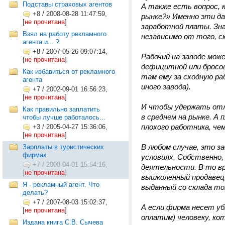
Подставы страховых агентов
А также есть вопрос, 
+8
/
2008-08-28 11:47:59,
рынке?» Именно эти д
[
не прочитана
]
заработной платы. Зн
Взял на работу рекламного
независимо от того, с
агента и... ?
+8
/
2007-05-26 09:07:14,
Рабочий на заводе мо
[
не прочитана
]
дефицитной или бросов
Как избавиться от рекламного
там ему за сходную ра
агента
иного завода).
+7
/
2002-09-01 16:56:23,
[
не прочитана
]
И чтобы удержать отли
Как правильно заплатить
в среднем на рынке. А 
чтобы лучше работалось...
плохого работника, че
+3
/
2005-04-27 15:36:06,
[
не прочитана
]
В любом случае, это з
Зарплаты в туристических
фирмах
условиях. Собственно
+7
/
2008-04-01 15:54:16,
деятельности. В то в
[
не прочитана
]
вышколенный продавец
Я - рекламный агент. Что
выданный со склада то
делать?
+7
/
2007-08-03 15:02:37,
А если фирма несет уб
[
не прочитана
]
оплатим) человеку, ко
Издана книга С.В. Сычева