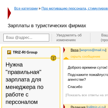
Все категории
»
Про мотивацию персонала, стимулирован
Зарплаты в туристических фирмах
Уведомлять об
Ваш
изменениях
(пр
Вера
[
wopros@mail.ru
]
TRIZ-RI Group
Нужна
Доброго времени суток!
"правильная"
Подскажите пожайлуста,
зарплата для
агентстве?
менеджера по
Спасибо
работе с
[Показать все ответы на э
персоналом
Редакция
[
ri@triz-ri.ru
]