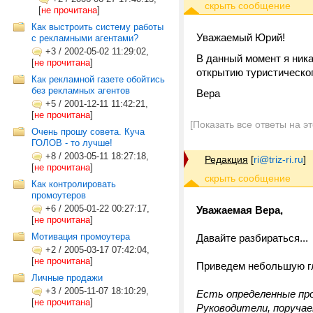
[
не прочитана
]
Как выстроить систему работы
Уважаемый Юрий!
с рекламными агентами?
+3
/
2002-05-02 11:29:02,
В данный момент я ника
[
не прочитана
]
открытию туристическог
Как рекламной газете обойтись
без рекламных агентов
Вера
+5
/
2001-12-11 11:42:21,
[
не прочитана
]
[Показать все ответы на э
Очень прошу совета. Куча
ГОЛОВ - то лучше!
+8
/
2003-05-11 18:27:18,
Редакция
[
ri@triz-ri.ru
]
[
не прочитана
]
Как контролировать
промоутеров
+6
/
2005-01-22 00:27:17,
Уважаемая Вера,
[
не прочитана
]
Мотивация промоутера
Давайте разбираться...
+2
/
2005-03-17 07:42:04,
[
не прочитана
]
Приведем небольшую 
Личные продажи
+3
/
2005-11-07 18:10:29,
Есть определенные про
[
не прочитана
]
Руководители, поручае