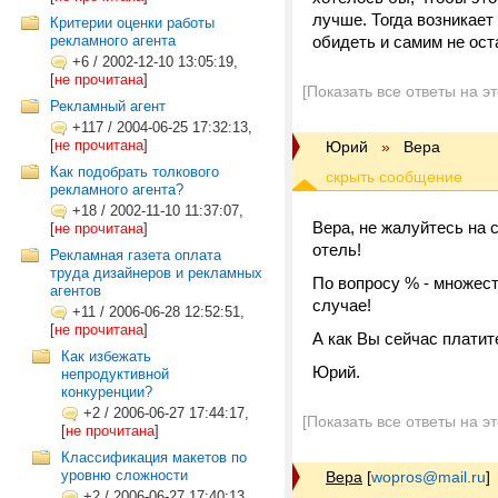
лучше. Тогда возникает 
Критерии оценки работы
рекламного агента
обидеть и самим не ос
+6
/
2002-12-10 13:05:19,
[
не прочитана
]
[Показать все ответы на э
Рекламный агент
+117
/
2004-06-25 17:32:13,
[
не прочитана
]
Юрий
»
Вера
Как подобрать толкового
рекламного агента?
+18
/
2002-11-10 11:37:07,
Вера, не жалуйтесь на 
[
не прочитана
]
отель!
Рекламная газета оплата
труда дизайнеров и рекламных
По вопросу % - множеств
агентов
случае!
+11
/
2006-06-28 12:52:51,
[
не прочитана
]
А как Вы сейчас платит
Как избежать
Юрий.
непродуктивной
конкуренции?
+2
/
2006-06-27 17:44:17,
[Показать все ответы на э
[
не прочитана
]
Классификация макетов по
уровню сложности
Вера
[
wopros@mail.ru
]
+2
/
2006-06-27 17:40:13,