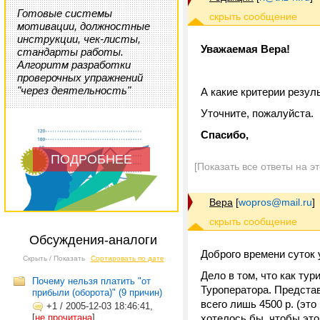
Готовые системы
мотивации, должностные
инструкции, чек-листы,
Уважаемая Вера!
стандарты работы.
Алгоритм разработки
проверочных упражнений
"через деятельность"
А какие критерии резул
Уточните, пожалуйста.
Спасибо,
ПОДРОБНЕЕ
[Показать все ответы на э
Вера
[
wopros@mail.ru
]
Обсуждения-аналоги
Доброго времени суток
Скрыть / Показать
Сортировать по дате
Дело в том, что как ту
Почему нельзя платить "от
Туроператора. Представ
прибыли (оборота)" (9 причин)
всего лишь 4500 р. (это
+1
/
2005-12-03 18:46:41,
[
не прочитана
]
хотелось бы, чтобы это