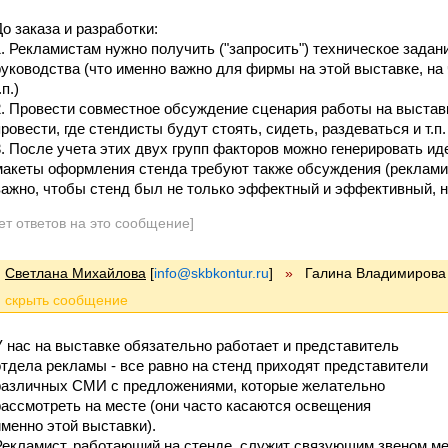
До заказа и разработки:
1. Рекламистам нужно получить ("запросить") техническое задан
руководства (что именно важно для фирмы на этой выставке, на 
.п.)
2. Провести совместное обсуждение сценария работы на выставк
провести, где стендисты будут стоять, сидеть, раздеваться и т.п.
3. После учета этих двух групп факторов можно генерировать и
макеты оформления стенда требуют также обсуждения (реклами
важно, чтобы стенд был не только эффектный и эффективный, н
ет ответов на это сообщение]
Светлана Михайлова
[
info@skbkontur.ru
]
»
Галина Владимирова
У нас на выставке обязательно работает и представитель
отдела рекламы - все равно на стенд приходят представители
различных СМИ с предложениями, которые желательно
рассмотреть на месте (они часто касаются освещения
именно этой выставки).
Рекламист, работающий на стенде, служит связующим звеном м