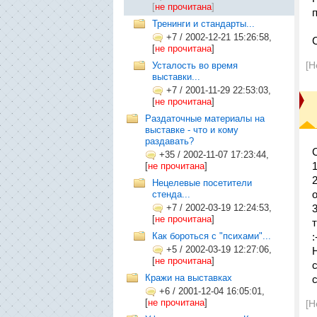
[
не прочитана
]
Тренинги и стандарты...
+7
/
2002-12-21 15:26:58,
[
не прочитана
]
[Н
Усталость во время
выставки...
+7
/
2001-11-29 22:53:03,
[
не прочитана
]
Раздаточные материалы на
выставке - что и кому
раздавать?
+35
/
2002-11-07 17:23:44,
[
не прочитана
]
Нецелевые посетители
стенда...
+7
/
2002-03-19 12:24:53,
[
не прочитана
]
Как бороться с "психами"...
:
+5
/
2002-03-19 12:27:06,
[
не прочитана
]
Кражи на выставках
+6
/
2001-12-04 16:05:01,
[
не прочитана
]
[Н