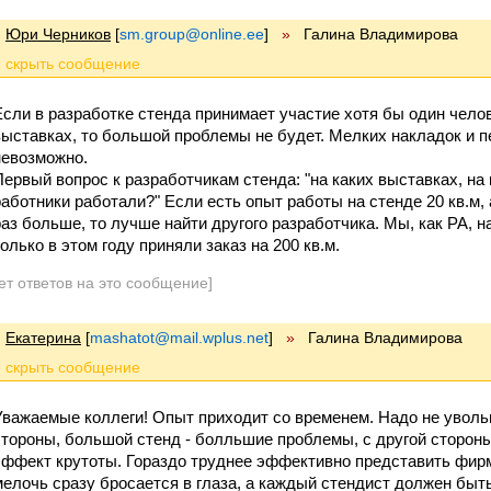
Юри Черников
[
sm.group@online.ee
]
»
Галина Владимирова
Если в разработке стенда принимает участие хотя бы один чело
выставках, то большой проблемы не будет. Мелких накладок и п
невозможно.
Первый вопрос к разработчикам стенда: "на каких выставках, на
работники работали?" Если есть опыт работы на стенде 20 кв.м, 
раз больше, то лучше найти другого разработчика. Мы, как РА, на
только в этом году приняли заказ на 200 кв.м.
ет ответов на это сообщение]
Екатерина
[
mashatot@mail.wplus.net
]
»
Галина Владимирова
Уважаемые коллеги! Опыт приходит со временем. Надо не увольня
стороны, большой стенд - болльшие проблемы, с другой стороны 
эффект крутоты. Гораздо труднее эффективно представить фирм
мелочь сразу бросается в глаза, а каждый стендист должен быт