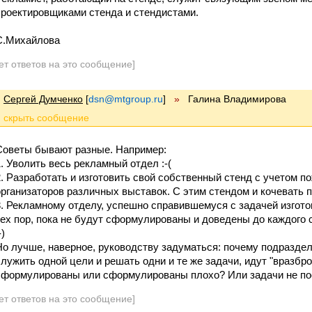
проектировщиками стенда и стендистами.
С.Михайлова
ет ответов на это сообщение]
Сергей Думченко
[
dsn@mtgroup.ru
]
»
Галина Владимирова
Советы бывают разные. Например:
1. Уволить весь рекламный отдел :-(
2. Разработать и изготовить свой собственный стенд с учетом п
организаторов различных выставок. С этим стендом и кочевать 
3. Рекламному отделу, успешно справившемуся с задачей изгото
тех пор, пока не будут сформулированы и доведены до каждого 
-)
Но лучше, наверное, руководству задуматься: почему подразде
служить одной цели и решать одни и те же задачи, идут "вразбр
сформулированы или сформулированы плохо? Или задачи не п
ет ответов на это сообщение]