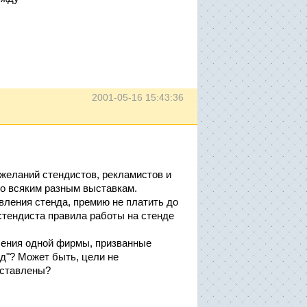
2001-05-16 15:43:36
ожеланий стендистов, рекламистов и
по всяким разным выставкам.
вления стенда, премию не платить до
стендиста правила работы на стенде
ления одной фирмы, призванные
од"? Может быть, цели не
оставлены?