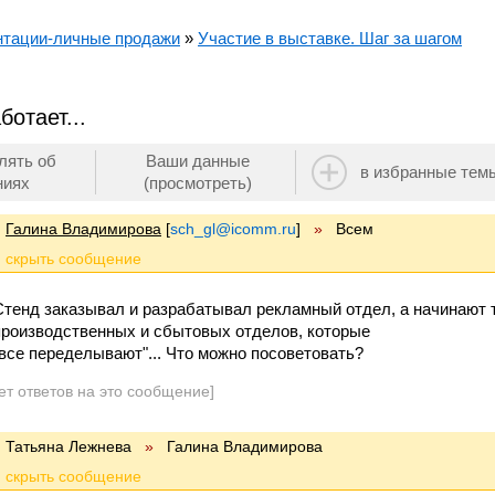
нтации-личные продажи
»
Участие в выставке. Шаг за шагом
ботает...
лять об
Ваши данные
в избранные тем
ниях
(просмотреть)
Галина Владимирова
[
sch_gl@icomm.ru
]
»
Всем
Стенд заказывал и разрабатывал рекламный отдел, а начинают 
производственных и сбытовых отделов, которые
"все переделывают"... Что можно посоветовать?
ет ответов на это сообщение]
Татьяна Лежнева
»
Галина Владимирова