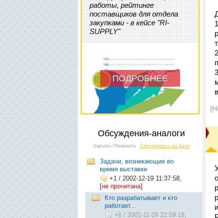
работы, рейтинге
поставщиков для отдела
закупками - в кейсе "RI-
SUPPLY"
т
ПОДРОБНЕЕ
[Н
Обсуждения-аналоги
Скрыть / Показать
Сортировать по дате
Задачи, возникающие во
время выставки
+1
/
2002-12-19 11:37:58,
[
не прочитана
]
Кто разрабатывает и кто
работает...
+6
/
2001-11-29 22:59:18,