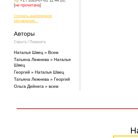
+1
/
2020-07-01 11:44:28,
[
не прочитана
]
Создать аналогичное
обсуждение...
Авторы
Скрыть / Показать
Наталья Швец » Всем
Татьяна Лежнева » Наталья
Швец
Георгий » Наталья Швец
Татьяна Лежнева » Георгий
Ольга Дейнега » всем
Н