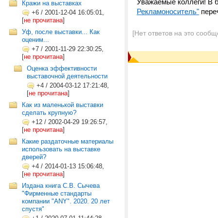
Уважаемые коллеги! В 
Кражи на выставках
Рекламоноситель"
переч
+6
/
2001-12-04 16:05:01,
[
не прочитана
]
Уф, после выставки... Как
[Нет ответов на это сообщ
оценим...
+7
/
2001-11-29 22:30:25,
[
не прочитана
]
Оценка эффективности
выставочной деятельности
+4
/
2004-03-12 17:21:48,
[
не прочитана
]
Как из маленькой выставки
сделать крупную?
+12
/
2002-04-29 19:26:57,
[
не прочитана
]
Какие раздаточные материалы
использовать на выставке
дверей?
+4
/
2014-01-13 15:06:48,
[
не прочитана
]
Издана книга С.В. Сычева
"Фирменные стандарты
компании "ANY". 2020. 20 лет
спустя"