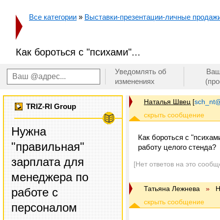
Все категории
»
Выставки-презентации-личные продаж
Как бороться с "психами"...
Уведомлять об
Ваш
изменениях
(пр
Наталья Швец
[
sch_nt
TRIZ-RI Group
Нужна
Как бороться с "психам
"правильная"
работу целого стенда?
зарплата для
[Нет ответов на это сообщ
менеджера по
Татьяна Лежнева
»
Н
работе с
персоналом