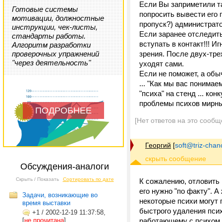
Если Вы заприметили та
Готовые системы
попросить вывести его 
мотивации, должностные
пропуск?) администрато
инструкции, чек-листы,
Если заранее отследить
стандарты работы.
вступать в контакт!!! И
Алгоритм разработки
проверочных упражнений
зрения. После двух-тре
"через деятельность"
уходят сами.
Если не поможет, а обы
... "Как мы вас понимае
"психа" на стенд ... ко
проблемы психов мирным
ПОДРОБНЕЕ
[Нет ответов на это сообщ
Георгий
[
soft@triz-chan
Обсуждения-аналоги
Скрыть / Показать
Сортировать по дате
К сожалению, отловить 
его нужно "по факту". 
Задачи, возникающие во
некоторые психи могут 
время выставки
быстрого удаления псих
+1
/
2002-12-19 11:37:58,
[
не прочитана
]
работающему с психом с