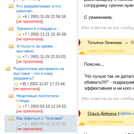
сотруднику срочно нужно
Кто разрабатывает и кто
работает...
+6
/
2001-11-29 22:59:18,
С уважением,
[
не прочитана
]
[Нет ответов на это сообщ
Тренинги и стандарты...
+7
/
2002-12-21 15:26:58,
[
не прочитана
]
Татьяна Лежнева
»
Г
Усталость во время
выставки...
+7
/
2001-11-29 22:53:03,
[
не прочитана
]
Поясню...
Раздаточные материалы на
выставке - что и кому
"Но лучше так не делат
раздавать?
обижать!!!!!" - подразу
+35
/
2002-11-07 17:23:44,
эффективнее и ни кого 
[
не прочитана
]
Нецелевые посетители
[Нет ответов на это сообщ
стенда...
+7
/
2002-03-19 12:24:53,
[
не прочитана
]
Ольга Дейнега
[
ri@triz-r
Как бороться с "психами"...
+5
/
2002-03-19 12:27:06,
[
не прочитана
]