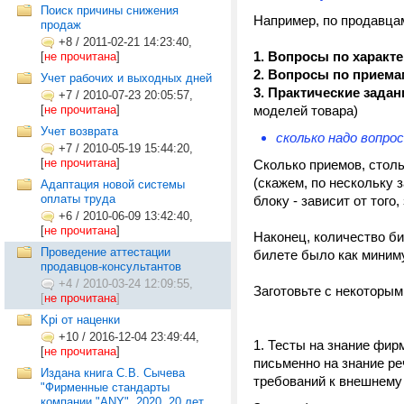
Поиск причины снижения
Например, по продавца
продаж
+8
/
2011-02-21 14:23:40,
1. Вопросы по характ
[
не прочитана
]
2. Вопросы по прием
Учет рабочих и выходных дней
3. Практические зада
+7
/
2010-07-23 20:05:57,
[
не прочитана
]
моделей товара)
Учет возврата
сколько надо вопро
+7
/
2010-05-19 15:44:20,
[
не прочитана
]
Сколько приемов, столь
(скажем, по нескольку 
Адаптация новой системы
оплаты труда
блоку - зависит от того
+6
/
2010-06-09 13:42:40,
[
не прочитана
]
Наконец, количество би
Проведение аттестации
билете было как миниму
продавцов-консультантов
+4
/
2010-03-24 12:09:55,
Заготовьте с некоторым
[
не прочитана
]
Kpi от наценки
+10
/
2016-12-04 23:49:44,
Тесты на знание фирм
[
не прочитана
]
письменно на знание ре
Издана книга С.В. Сычева
требований к внешнему 
"Фирменные стандарты
компании "ANY". 2020. 20 лет