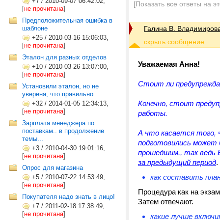
+7
/
2010-09-07 06:42:02,
[Показать все ответы на э
[
не прочитана
]
Предположительная ошибка в
шаблоне
Галина В. Владимиров
+25
/
2010-03-16 15:06:03,
[
не прочитана
]
Эталон для разных отделов
Уважаемая Анна!
+10
/
2010-03-26 13:07:00,
[
не прочитана
]
Стоит ли предупрежда
Установили эталон, но не
уверена, что правильно
Конечно, стоит преду
+32
/
2014-01-05 12:34:13,
[
не прочитана
]
работы.
Зарплата менеджера по
поставкам.. в продолжение
А что касается того,
темы...
подготовились может б
+3
/
2010-04-30 19:01:16,
прошедшим.,
так ведь 
[
не прочитана
]
за предыдущий период
.
Опрос для магазина
как составить пла
+5
/
2010-07-22 14:53:49,
[
не прочитана
]
Процедура как на экзам
Покупателя надо знать в лицо!
Затем отвечают.
+7
/
2011-02-18 17:38:49,
[
не прочитана
]
какие лучше включ