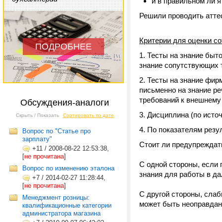
и в правильном ли 
Решили проводить аттес
Критерии для оценки со
ПОДРОБНЕЕ
Тесты на знание быто
знание сопутствующих 
Тесты на знание фирм
письменно на знание ре
требований к внешнему 
Обсуждения-аналоги
Дисциплина (по исто
Скрыть / Показать
Сортировать по дате
По показателям резу
Вопрос по "Статье про
зарплату"
Стоит ли предупреждать
+11
/
2008-08-22 12:53:38,
[
не прочитана
]
С одной стороны, если 
Вопрос по изменению эталона
знания для работы в д
+7
/
2014-02-27 11:28:44,
[
не прочитана
]
С другой стороны, слаб
Менеджмент розницы:
может быть неоправданн
квалификационные категории
администратора магазина