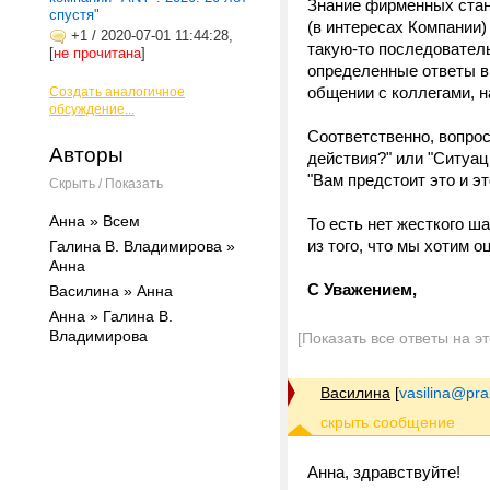
Знание фирменных станд
спустя"
(в интересах Компании)
+1
/
2020-07-01 11:44:28,
такую-то последователь
[
не прочитана
]
определенные ответы в 
общении с коллегами, на
Создать аналогичное
обсуждение...
Соответственно, вопрос
Авторы
действия?" или "Ситуац
"Вам предстоит это и эт
Скрыть / Показать
Анна » Всем
То есть нет жесткого ш
из того, что мы хотим о
Галина В. Владимирова »
Анна
С Уважением,
Василина » Анна
Анна » Галина В.
Владимирова
[Показать все ответы на э
Василина
[
vasilina@prak
Анна, здравствуйте!