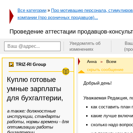
Все категории
»
Про мотивацию персонала, стимулирован
компании (про розничных продавцов)...
Проведение аттестации продавцов-консуль
Уведомлять об
Ваш
изменениях
(пр
Анна
»
Всем
TRIZ-RI Group
Куплю готовые
Добрый день!
умные зарплаты
для бухгалтерии,
Уважаемая Редакция, п
как составить план
а также: должностные
какие лучше включи
инструкции, стандарты
работы, нормы времени - для
сколько надо вопро
оптимизации работы
бухгалтерии