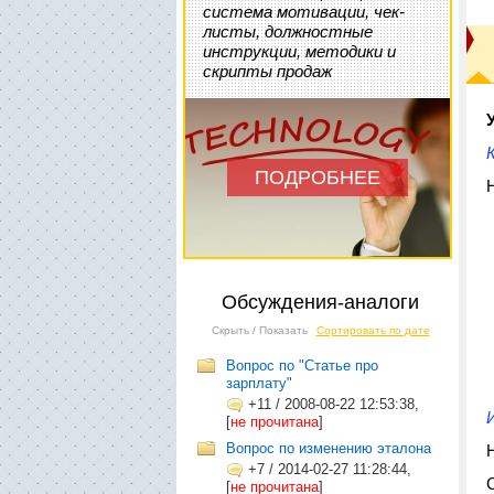
система мотивации, чек-
листы, должностные
инструкции, методики и
скрипты продаж
ПОДРОБНЕЕ
Обсуждения-аналоги
Скрыть / Показать
Сортировать по дате
Вопрос по "Статье про
зарплату"
+11
/
2008-08-22 12:53:38,
[
не прочитана
]
Вопрос по изменению эталона
+7
/
2014-02-27 11:28:44,
[
не прочитана
]