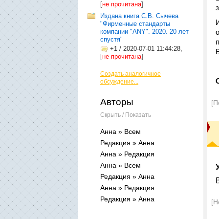
[
не прочитана
]
Издана книга С.В. Сычева
"Фирменные стандарты
компании "ANY". 2020. 20 лет
спустя"
+1
/
2020-07-01 11:44:28,
[
не прочитана
]
Создать аналогичное
обсуждение...
Авторы
[П
Скрыть / Показать
Анна » Всем
Редакция » Анна
Анна » Редакция
Анна » Всем
Редакция » Анна
Анна » Редакция
Редакция » Анна
[Н