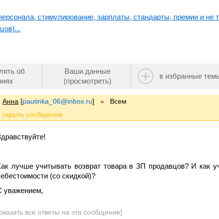
ерсонала, стимулирование, зарплаты, стандарты, премии и не т
ов)...
лять об
Ваши данные
в избранные тем
ниях
(просмотреть)
Анна
[
pautinka_06@inbox.ru
]
»
Всем
Здравствуйте!
Как лучше учитывать возврат товара в ЗП продавцов? И как у
себестоимости (со скидкой)?
С уважением,
оказать все ответы на это сообщение]