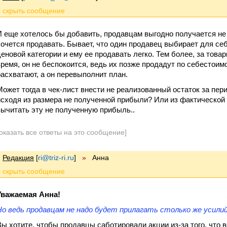
И еще хотелось бы добавить, продавцам выгодно получается не 
хочется продавать. Бывает, что один продавец выбирает для с
ценовой категории и ему ее продавать легко. Тем более, за това
время, он не беспокоится, ведь их позже продадут по себестоим
расхватают, а он перевыполнит план.
Может тогда в чек-лист внести не реализованный остаток за пери
исходя из размера не полученной прибыли? Или из фактической
вычитать эту не полученную прибыль..
оказать все ответы на это сообщение]
Редакция
[
ri@triz-ri.ru
]
»
Анна
Уважаемая Анна!
Но ведь продавцам не надо будет прилагать столько же усили
Вы хотите, чтобы продавцы саботировали акции из-за того, что 