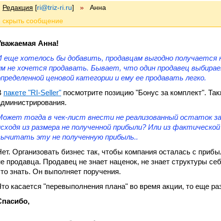
Редакция
[
ri@triz-ri.ru
]
»
Анна
Уважаемая Анна!
И еще хотелось бы добавить, продавцам выгодно получается
им не хочется продавать. Бывает, что один продавец выбирае
определенной ценовой категории и ему ее продавать легко.
В
пакете "RI-Seller"
посмотрите позицию "Бонус за комплект". Так
администрирования.
Может тогда в чек-лист внести не реализованный остаток за п
исходя из размера не полученной прибыли? Или из фактическо
вычитать эту не полученную прибыль..
Нет. Организовать бизнес так, чтобы компания осталась с прибы
не продавца. Продавец не знает наценок, не знает структуры с
это знать. Он выполняет поручения.
Что касается "перевыполнения плана" во время акции, то еще ра
Спасибо,