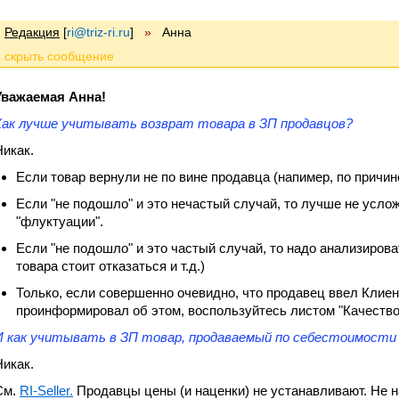
Редакция
[
ri@triz-ri.ru
]
»
Анна
Уважаемая Анна!
Как лучше учитывать возврат товара в ЗП продавцов?
Никак.
Если товар вернули не по вине продавца (напимер, по причине
Если "не подошло" и это нечастый случай, то лучше не услож
"флуктуации".
Если "не подошло" и это частый случай, то надо анализирова
товара стоит отказаться и т.д.)
Только, если совершенно очевидно, что продавец ввел Клиен
проинформировал об этом, воспользуйтесь листом "Качество
И как учитывать в ЗП товар, продаваемый по себестоимости (
Никак.
См.
RI-Seller.
Продавцы цены (и наценки) не устанавливают. Не 