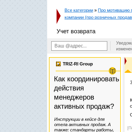
Все категории
»
Про мотивацию п
компании (про розничных продавц
Учет возврата
Уведом
измене
TRIZ-RI Group
Как координировать
действия
менеджеров
активных продаж?
Инструкции в кейсе для
отела активных продаж. А
[П
также: стандарты работы,