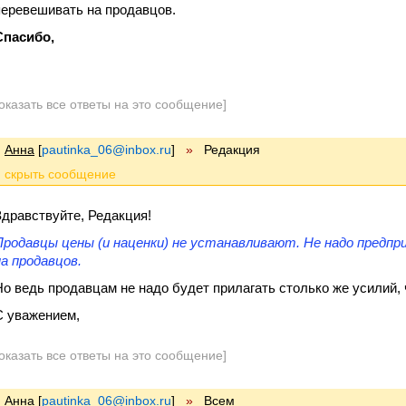
перевешивать на продавцов.
Спасибо,
оказать все ответы на это сообщение]
Анна
[
pautinka_06@inbox.ru
]
»
Редакция
Здравствуйте, Редакция!
Продавцы цены (и наценки) не устанавливают. Не надо предп
на продавцов.
Но ведь продавцам не надо будет прилагать столько же усилий, 
С уважением,
оказать все ответы на это сообщение]
Анна
[
pautinka_06@inbox.ru
]
»
Всем