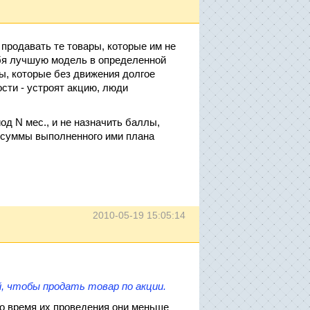
продавать те товары, которые им не
ебя лучшую модель в определенной
ры, которые без движения долгое
ости - устроят акцию, люди
од N мес., и не назначить баллы,
 суммы выполненного ими плана
2010-05-19 15:05:14
й, чтобы продать товар по акции.
во время их проведения они меньше