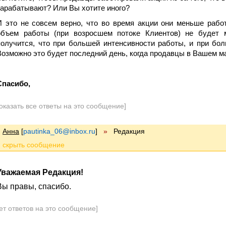
зарабатывают? Или Вы хотите иного?
И это не совсем верно, что во время акции они меньше работ
объем работы (при возросшем потоке Клиентов) не будет м
получится, что при большей интенсивности работы, и при бо
Возможно это будет последний день, когда продавцы в Вашем ма
Спасибо,
оказать все ответы на это сообщение]
Анна
[
pautinka_06@inbox.ru
]
»
Редакция
Уважаемая Редакция!
Вы правы, спасибо.
ет ответов на это сообщение]