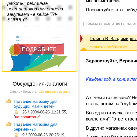
мы посмотрели.
работы, рейтинге
поставщиков для отдела
Посоветуйте, что -нибу
закупками - в кейсе "RI-
SUPPLY"
[Показать все ответы на э
Галина В. Владимиров
ПОДРОБНЕЕ
Здравствуйте, Верони
Каждый год, в конце ле
Обсуждения-аналоги
Скрыть / Показать
Сортировать по дате
А с чем это связано? Н
Название магазину для
осень, потом на "глубоку
будущих мам и детей
+26
/
2004-06-26 11:21:55,
Выход из отпуска также
[
не прочитана
]
коллегами", "ответствен
Название магазина для
В других магазинах од
беременных
+9
/
2009-06-26 20:25:19,