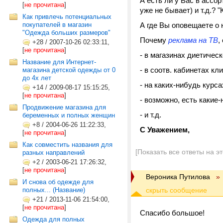
А есть ли у Вас в ассо
[
не прочитана
]
уже не бывает) и т.д.?
Как привлечь потенциальных
покупателей в магазин
А где Вы оповещаете о
"Одежда больших размеров"
Почему
реклама на ТВ
,
+28
/
2007-10-26 02:33:11,
[
не прочитана
]
- в магазинах диетическ
Название для Интернет-
- в соотв. кабинетах кл
магазина детской одежды от 0
до 4х лет
- на каких-нибудь курс
+14
/
2009-08-17 15:15:25,
[
не прочитана
]
- возможно, есть какие
Продвижение магазина для
- и т.д.
беременных и полных женщин
+8
/
2004-06-26 11:22:33,
С Уважением,
[
не прочитана
]
Как совместить названия для
[Показать все ответы на э
разных направлений
+2
/
2003-06-21 17:26:32,
[
не прочитана
]
Вероника Путилова
»
И снова об одежде для
полных... (Название)
+21
/
2013-11-06 21:54:00,
[
не прочитана
]
Спасибо большое!
Одежда для полных