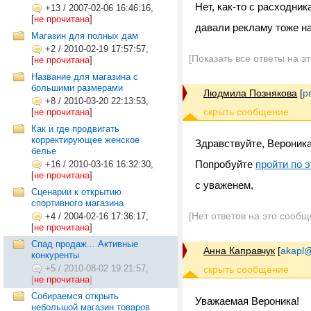
Нет, как-то с расходник
+13
/
2007-02-06 16:46:16,
[
не прочитана
]
давали рекламу тоже на
Магазин для полных дам
+2
/
2010-02-19 17:57:57,
[Показать все ответы на э
[
не прочитана
]
Название для магазина с
большими размерами
Людмила Познякова
[
p
+8
/
2010-03-20 22:13:53,
[
не прочитана
]
Как и где продвигать
корректирующее женское
Здравствуйте, Вероника
белье
Попробуйте
пройти по 
+16
/
2010-03-16 16:32:30,
[
не прочитана
]
с уваженем,
Сценарии к открытию
спортивного магазина
[Нет ответов на это сообщ
+4
/
2004-02-16 17:36:17,
[
не прочитана
]
Спад продаж... Активные
Анна Каправчук
[
akapl@
конкуренты
+5
/
2010-08-02 19:21:57,
[
не прочитана
]
Собираемся открыть
Уважаемая Вероника!
небольшой магазин товаров