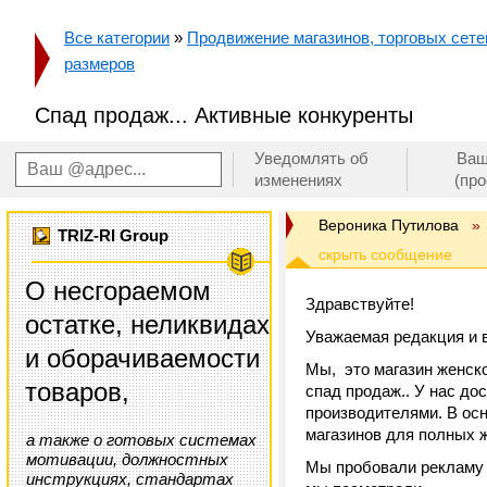
Все категории
»
Продвижение магазинов, торговых сетей
размеров
Спад продаж... Активные конкуренты
Уведомлять об
Ваш
изменениях
(пр
Вероника Путилова
»
TRIZ-RI Group
О несгораемом
Здравствуйте!
остатке, неликвидах
Уважаемая редакция и в
и оборачиваемости
Мы, это магазин женско
товаров,
спад продаж.. У нас до
производителями. В осн
магазинов для полных ж
а также о готовых системах
мотивации, должностных
Мы пробовали рекламу 
инструкциях, стандартах