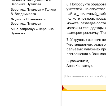
Вероника Путилова
6. Попробуйте обработа
учителей - на августов
Вероника Путилова » Галина
найти _приличный_ рабо
В. Владимирова
полноте поваров, продав
Людмила Познякова »
можете, разведав обста
Вероника Путилова
магазины спецодежды м
Анна Каправчук » Вероника
размером рекламку "Пов
Путилова
7. У крупных женщин н
"нестандартных размеро
бельевых магазинах пр
приглашения в Ваш маг
С уважением,
Анна Каправчук.
[Нет ответов на это сообщ