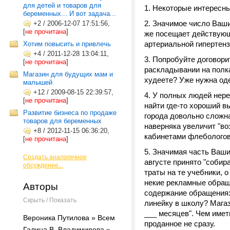
для детей и товаров для
1. Некоторые интересн
беременных... И вот задача...
2. Значимое число Ваши
+2
/
2006-12-07 17:51:56,
[
не прочитана
]
же посещает действующ
артериальной гипертенз
Хотим повысить и привлечь
+4
/
2011-12-28 13:04:11,
3. Попробуйте договори
[
не прочитана
]
раскладывании на полк
Магазин для будущих мам и
худеете? Уже нужна од
малышей
+12
/
2009-08-15 22:39:57,
4. У полных людей нере
[
не прочитана
]
найти где-то хороший в
Развитие бизнеса по продаже
города довольно сложная
товаров для беременных
наверняка увеличит "во
+8
/
2012-11-15 06:36:20,
кабинетами флебологов и
[
не прочитана
]
5. Значимая часть Ваши
Создать аналогичное
августе принято "собир
обсуждение...
траты на те учебники, 
некие рекламные обращ
Авторы
содержание обращения:
Скрыть / Показать
линейку в школу? Мага
___ месяцев". Чем име
Вероника Путилова » Всем
проданное не сразу.
Галина В. Владимирова »