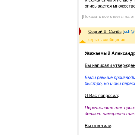
описывается множество
[Показать все ответы на э
Сергей В. Сычёв
[
sch@tr
Уважаемый Александр
Вы написали утвержде
Были раньше производ
быстро, но и они пере
Я Вас попросил
:
Перечислите тех прои
делают намеренно так
Вы ответили
: