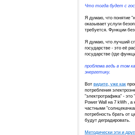
Что тогда будет с го
Я думаю, что понятие "
оказывает услуги безоп
требуется. Функции без
Я думаю, что лучший с
государстве - это её ра
государстве (где функ
проблема ведь в том к
энергетику.
Вот
видите, уже как
прои
потребления электроэне
"электротрафика" - это 
Power Wall на 7 kWh , 
частными "солнцекачками
потребность брать от ц
будут деградировать.
Методически эти и дру