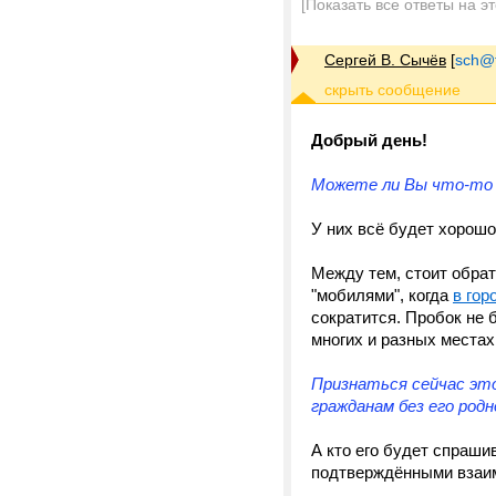
[Показать все ответы на э
Сергей В. Сычёв
[
sch@tr
Добрый день!
Можете ли Вы что-то 
У них всё будет хорошо
Между тем, стоит обрати
"мобилями", когда
в гор
сократится. Пробок не 
многих и разных местах
Признаться сейчас эт
гражданам без его род
А кто его будет спраши
подтверждёнными взаим