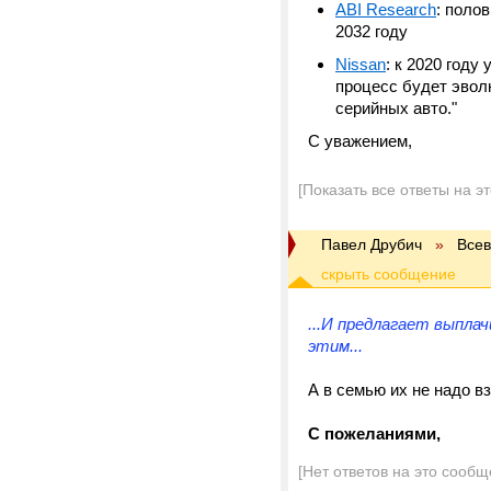
ABI Research
: поло
2032 году
Nissan
: к 2020 год
процесс будет эвол
серийных авто."
С уважением,
[Показать все ответы на э
Павел Друбич
»
Все
...И предлагает выплач
этим...
А в семью их не надо в
С пожеланиями,
[Нет ответов на это сообщ