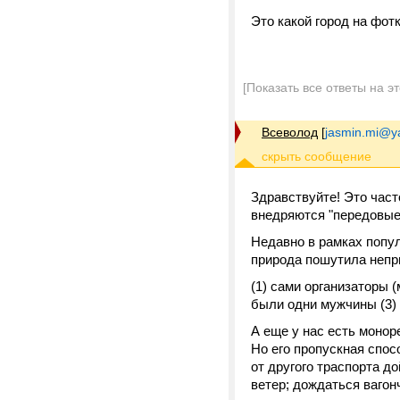
Это какой город на фотке
[Показать все ответы на э
Всеволод
[
jasmin.mi@y
Здравствуйте! Это час
внедряются "передовые"
Недавно в рамках попул
природа пошутила непри
(1) сами организаторы (
были одни мужчины (3) 
А еще у нас есть моно
Но его пропускная спос
от другого траспорта до
ветер; дождаться вагон