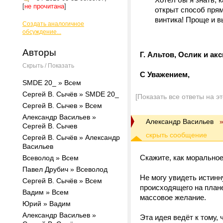
[
не прочитана
]
открыт способ прям
винтика! Проще и вы
Создать аналогичное
обсуждение...
Авторы
Г. Альтов, Ослик и ак
Скрыть / Показать
С Уважением,
SMDE 20_ » Всем
Сергей В. Сычёв » SMDE 20_
[Показать все ответы на э
Сергей В. Сычев » Всем
Александр Васильев »
Александр Васильев
Сергей В. Сычев
Сергей В. Сычёв » Александр
Васильев
Скажите, как моральное
Всеволод » Всем
Павел Друбич » Всеволод
Не могу увидеть истинн
Сергей В. Сычёв » Всем
происходящего на плане
Вадим » Всем
массовое желание.
Юрий » Вадим
Александр Васильев »
Эта идея ведёт к тому, 