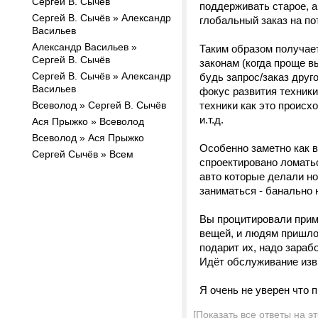
Сергей В. Сычёв
поддерживать старое, а
Сергей В. Сычёв » Александр
глобальный заказ на по
Васильев
Александр Васильев »
Таким образом получает
Сергей В. Сычёв
законам (когда проще вы
Сергей В. Сычёв » Александр
будь запрос/заказ друг
Васильев
фокус развития техники
Всеволод » Сергей В. Сычёв
техники как это происх
и.т.д.
Ася Прыжко » Всеволод
Всеволод » Ася Прыжко
Особенно заметно как в
Сергей Сычёв » Всем
спроектировано ломать
авто которые делали н
заниматься - банально 
Вы процитировали приме
вещей, и людям пришлос
подарит их, надо зарабо
Идёт обслуживание изв
Я очень не уверен что 
[Показать все ответы на э