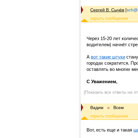
Сергей В. Сычёв
[
sch@tr
Через 15-20 лет колич
водителем) начнёт стр
А
вот такие штуки
стану
городах сократится.
Про
оставлять во многих ме
С Уважением,
[Показать все ответы на э
Вадим
»
Всем
Вот, есть еще и такая
ш