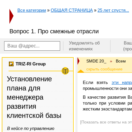
Все категории
»
ОБЩАЯ СТРАНИЦА
»
25 лет спустя...
Вопрос 1. Про смежные отрасли
Уведомлять об
Ваш
изменениях
(пр
SMDE 20_
»
Всем
TRIZ-RI Group
Установление
Если взять
эти напр
плана для
промышленности они за
менеджера
В качестве развития В
только при условии р
развития
жестким экостандартам. 
клиентской базы
[Показать все ответы на э
В кейсе по управлению