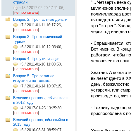
"... Четверть века
отрасли
+18
/
2017-02-20 17:11:06,
миллионов вполне 
[
не прочитана
]
полмиллиарда цвет
Вопрос 2. Про частные деньги
пятнадцать или два
+7
/
2011-01-11 16:17:26,
эра "стерео". Заво
[
не прочитана
]
через год или два 
Вопрос 3. Про космический
туризм
- Спрашивается, кт
+5
/
2011-01-10 12:03:00,
Вот именно. В кон
[
не прочитана
]
работаем, чтобы по
Вопрос 4. Про утилизацию
человечества пока 
+5
/
2011-01-10 11:00:50,
[
не прочитана
]
Хватает. А когда эт
Вопрос 5. Про религию,
вылезет где-то в X
игрушки и не только...
день, безжалостно
+7
/
2011-01-14 10:07:15,
устарели, или смир
[
не прочитана
]
производства, жизн
Великие прогнозы, сбывшиеся
в 2012 году
- Технику надо пер
+4
/
2017-01-25 13:25:30,
[
не прочитана
]
приспособлена к по
Великий прогноз, сбывшийся в
2013 году
+5
/
2016-03-31 08:59:07,
Хотел бы я знать, 