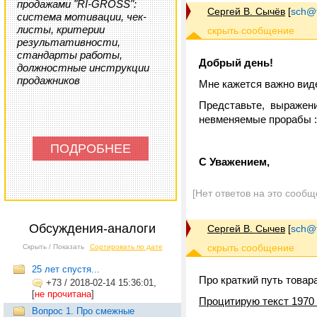
продажами "RI-GROSS":
Сергей В. Сычёв
[
sch@tr
система мотивации, чек-
листы, критерии
результативности,
стандарты работы,
Добрый день!
должностные инструкции
продажников
Мне кажется важно виде
Представьте, выражен
невменяемые прорабы :-
ПОДРОБНЕЕ
С Уважением,
[Нет ответов на это сообщ
Обсуждения-аналоги
Сергей В. Сычев
[
sch@tr
Скрыть / Показать
Сортировать по дате
25 лет спустя...
Про краткий путь товара н
+73
/
2018-02-14 15:36:01,
[
не прочитана
]
Процитирую текст 1970 
Вопрос 1. Про смежные