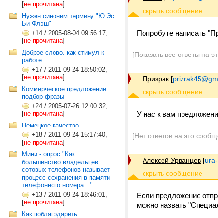
[
не прочитана
]
Нужен синоним термину "Ю Эс
Би Флэш"
Попробуте написать "П
+14
/
2005-08-04 09:56:17,
[
не прочитана
]
Доброе слово, как стимул к
[Показать все ответы на э
работе
+17
/
2011-09-24 18:50:02,
[
не прочитана
]
Призрак
[
prizrak45@gm
Коммерческое предложение:
подбор фразы
+24
/
2005-07-26 12:00:32,
[
не прочитана
]
У нас к вам предложен
Немецкое качество
+18
/
2011-09-24 15:17:40,
[Нет ответов на это сообщ
[
не прочитана
]
Мини - опрос "Как
Алексей Урванцев
[
ura
большинство владельцев
сотовых телефонов называет
процесс сохранения в памяти
телефонного номера..."
+13
/
2011-09-24 18:46:01,
Если предложение отпра
[
не прочитана
]
можно назвать "Специал
Как поблагодарить