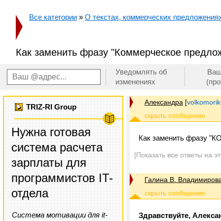
Все категории
»
О текстах, коммерческих предложениях 
Как заменить фразу "Коммерческое предло
Уведомлять об
Ваш
изменениях
(пр
Александра
[
volkomori
TRIZ-RI Group
Нужна готовая
Как заменить фразу
система расчета
[Показать все ответы на э
зарплаты для
программистов IT-
Галина В. Владимиров
отдела
Система мотивации для it-
Здравствуйте, Алекса