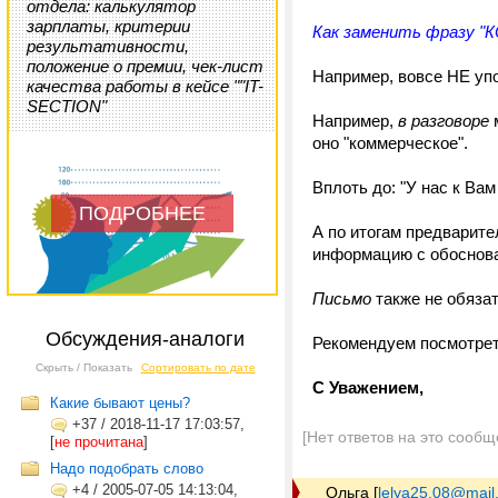
отдела: калькулятор
зарплаты, критерии
Как заменить фразу
результативности,
положение о премии, чек-лист
Например, вовсе НЕ упо
качества работы в кейсе ""IT-
SECTION"
Например,
в разговоре
м
оно "коммерческое".
Вплоть до: "У нас к Вам 
ПОДРОБНЕЕ
А по итогам предварит
информацию с обоснован
Письмо
также не обяза
Обсуждения-аналоги
Рекомендуем посмотре
Скрыть / Показать
Сортировать по дате
С Уважением,
Какие бывают цены?
+37
/
2018-11-17 17:03:57,
[Нет ответов на это сообщ
[
не прочитана
]
Надо подобрать слово
+4
/
2005-07-05 14:13:04,
Ольга
[
lelya25.08@mail