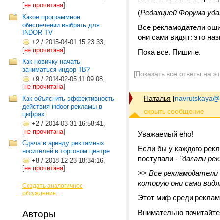
[
не прочитана
]
(
Редакцией Форума уда
Какое программное
обеспечении выбрать для
Все рекламодатели оши
INDOR TV
они сами видят: это на
+2
/
2015-04-01 15:23:33,
[
не прочитана
]
Пока все. Пишите.
Как новичку начать
заниматься индор ТВ?
[Показать все ответы на э
+9
/
2014-02-05 11:09:08,
[
не прочитана
]
Наталья
[
navrutskaya@
Как объяснить эффективность
действия indoor рекламы в
цифрах
+2
/
2014-03-31 16:58:41,
[
не прочитана
]
Уважаемый eho!
Сдача в аренду рекламных
Если бы у каждого рек
носителей в торговом центре
поступали -
"давали рек
+8
/
2018-12-23 18:34:16,
[
не прочитана
]
>>
Все рекламодатели 
которую они сами вид
Создать аналогичное
обсуждение...
Этот миф среди реклам
Внимательно почитайте
Авторы