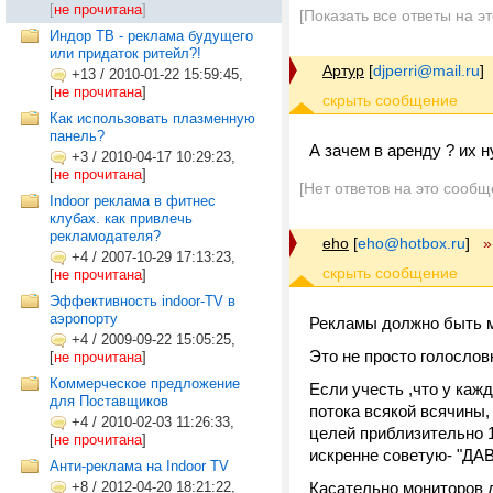
[
не прочитана
]
[Показать все ответы на э
Индор ТВ - реклама будущего
или придаток ритейл?!
Артур
[
djperri@mail.ru
]
+13
/
2010-01-22 15:59:45,
[
не прочитана
]
Как использовать плазменную
панель?
А зачем в аренду ? их 
+3
/
2010-04-17 10:29:23,
[
не прочитана
]
[Нет ответов на это сообщ
Indoor реклама в фитнес
клубах. как привлечь
рекламодателя?
eho
[
eho@hotbox.ru
]
»
+4
/
2007-10-29 17:13:23,
[
не прочитана
]
Эффективность indoor-TV в
аэропорту
Рекламы должно быть м
+4
/
2009-09-22 15:05:25,
Это не просто голослов
[
не прочитана
]
Коммерческое предложение
Если учесть ,что у каж
для Поставщиков
потока всякой всячины,
+4
/
2010-02-03 11:26:33,
целей приблизительно 1
[
не прочитана
]
искренне советую- "
Анти-реклама на Indoor TV
+8
/
2012-04-20 18:21:22,
Касательно мониторов д