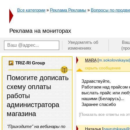
Все категории
»
Реклама Рекламы
»
Вопросы по продви
Реклама на мониторах
Уведомлять об
Ваш
изменениях
(пр
MARA
[
m.sokolovskaya
TRIZ-RI Group
Помогите дописать
Здравствуйте,
схему оплаты
Работаем над прайсом 
выслать прайс или люб
работы
нашими (Беларусь)...
администратора
Заранее спасибо
магазина
[Показать все ответы на э
"Приходите" на вебинары по
Наталья
[
navrutskaya@