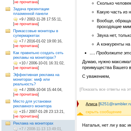
[
не прочитана
]
Сколько человек
Задача презентации
Какую часть из 
плазменной панели
+9
/
2002-11-28 17:55:11,
Вообще, обраща
[
не прочитана
]
проходящие мим
Прикассовые мониторы в
Звука нет, толь
супермаркетах
+7
/
2016-01-02 19:00:16,
А конкуренты на
[
не прочитана
]
….
Продолжите это
Как правильно создать сеть
рекламы на мониторах?
Думаю, нужно максималь
+10
/
2006-10-01 16:31:02,
преимущества Вашего в
[
не прочитана
]
Эффективная реклама на
С уважением,
мониторах: миф или
реальность?
[Показать все ответы на э
+4
/
2006-10-04 15:44:04,
[
не прочитана
]
Место для установки
Алиса
[
6251@rambler.r
рекламного монитора
+15
/
2007-01-28 23:13:21,
[
не прочитана
]
Реклама на мониторах
Наталья, нет ли у вас 
+7
/
2008-11-13 13:49:01,