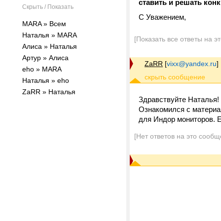
ставить и решать кон
Скрыть / Показать
С Уважением,
MARA » Всем
Наталья » MARA
[Показать все ответы на э
Алиса » Наталья
Артур » Алиса
ZaRR
[
vixx@yandex.ru
]
eho » MARA
Наталья » eho
ZaRR » Наталья
Здравствуйте Наталья!
Ознакомился с материа
для Индор мониторов. Е
[Нет ответов на это сообщ