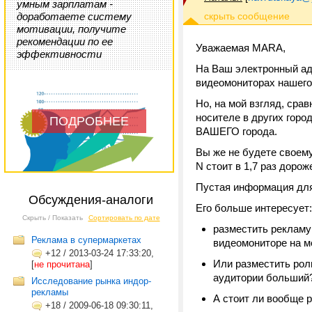
умным зарплатам -
доработаете систему
мотивации, получите
рекомендации по ее
Уважаемая MARA,
эффективности
На Ваш электронный ад
видеомониторах нашего
Но, на мой взгляд, сра
носителе в других гор
ПОДРОБНЕЕ
ВАШЕГО города.
Вы же не будете своему
N стоит в 1,7 раз дороже
Пустая информация для
Обсуждения-аналоги
Его больше интересует:
Скрыть / Показать
Сортировать по дате
разместить рекламу
Реклама в супермаркетах
видеомониторе на м
+12
/
2013-03-24 17:33:20,
Или разместить рол
[
не прочитана
]
аудитории больший
Исследование рынка индор-
рекламы
А стоит ли вообще 
+18
/
2009-06-18 09:30:11,