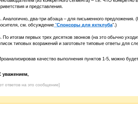
Рекламодателем (из конкретного сегмента) – т.е. ЧТО конкретно
приветствия и представления.
4. Аналогично, два-три абзаца – для письменного предложения. 
носителя, см. обсуждение
"
Cпонсоры для яхтклуба
".)
5. По итогам первых трех десятков звонков (на это обычно уходи
список типовых возражений и заготовьте типовые ответы для сл
Проанализировав качество выполнения пунктов 1-5, можно буде
С уважением,
ет ответов на это сообщение]