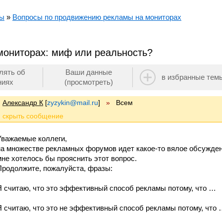
мы
»
Вопросы по продвижению рекламы на мониторах
ониторах: миф или реальность?
лять об
Ваши данные
в избранные тем
ниях
(просмотреть)
Александр К
[
zyzykin@mail.ru
]
»
Всем
Уважаемые коллеги,
на множестве рекламных форумов идет какое-то вялое обсужден
мне хотелось бы прояснить этот вопрос.
Продолжите, пожалуйста, фразы:
Я считаю, что это эффективный способ рекламы потому, что …
Я считаю, что это не эффективный способ рекламы потому, что