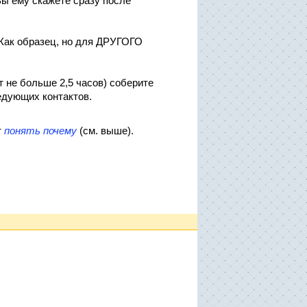
 Вы ему скажете сразу после
(Как образец, но для ДРУГОГО
т не больше 2,5 часов) соберите
едующих контактов.
т
понять почему
(см. выше).