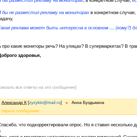
Я бы разместил рекламу на мониторах
, в конкретном случае,
ес
Я бы не разместил рекламу на мониторах
в конкретном случае,
задачу.
Такая реклама может быть интересна в основном .... (кому?) для 
А про какие мониторы речь? На улицах? В супермаркетах? В тран
Доброго здоровья,
оказать все ответы на это сообщение]
Александр К
[
zyzykin@mail.ru
]
»
Анна Буздыкина
Спасибо, что подкорректировали опрос. Но я ставил несколько 
)
Речь идет о мониторах установленных внутри помещений. Суще