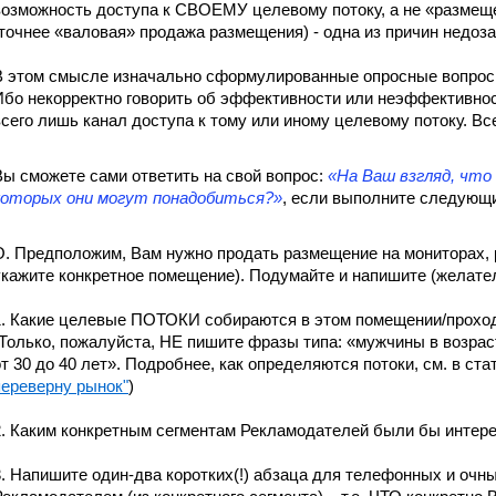
возможность доступа к СВОЕМУ целевому потоку, а не «размеще
(точнее «валовая» продажа размещения) - одна из причин недоза
В этом смысле изначально сформулированные опросные вопросы
Ибо некорректно говорить об эффективности или неэффективн
всего лишь канал доступа к тому или иному целевому потоку. Вс
Вы сможете сами ответить на свой вопрос:
«На Ваш взгляд, что 
которых они могут понадобиться?»
, если выполните следующи
О. Предположим, Вам нужно продать размещение на мониторах,
укажите конкретное помещение). Подумайте и напишите (желател
1. Какие целевые ПОТОКИ собираются в этом помещении/проход
(Только, пожалуйста, НЕ пишите фразы типа: «мужчины в возраст
от 30 до 40 лет». Подробнее, как определяются потоки, см. в ст
переверну рынок"
)
2. Каким конкретным сегментам Рекламодателей были бы интере
3. Напишите один-два коротких(!) абзаца для телефонных и очн