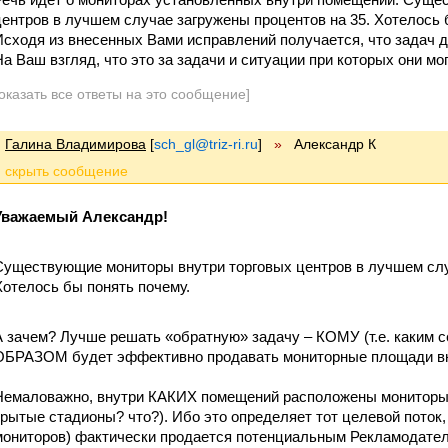
центров в лучшем случае загружены процентов на 35. Хотелось 
Исходя из внесенных Вами исправлений получается, что задач 
На Ваш взгляд, что это за задачи и ситуации при которых они м
оказать все ответы на это сообщение]
Галина Владимирова
[
sch_gl@triz-ri.ru
]
»
Александр К
Уважаемый Александр!
Существующие мониторы внутри торговых центров в лучшем слу
Хотелось бы понять почему.
А зачем? Лучше решать «обратную» задачу – КОМУ (т.е. каким
ОБРАЗОМ будет эффективно продавать мониторные площади 
Немаловажно, внутри КАКИХ помещений расположены мониторы 
крытые стадионы? что?). Ибо это определяет тот целевой пото
мониторов) фактически продается потенциальным Рекламодате