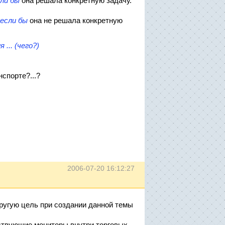
ли бы
она решала конкретную задачу.
если бы
она не решала конкретную
... (чего?)
спорте?...?
2006-07-20 16:12:27
другую цель при создании данной темы
ствующие мониторы внутри торговых