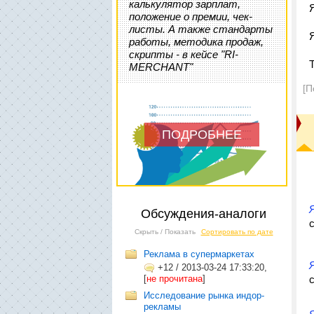
калькулятор зарплат,
положение о премии, чек-
листы. А также стандарты
работы, методика продаж,
скрипты - в кейсе "RI-
Т
MERCHANT"
[П
ПОДРОБНЕЕ
Обсуждения-аналоги
Скрыть / Показать
Сортировать по дате
Реклама в супермаркетах
+12
/
2013-03-24 17:33:20,
[
не прочитана
]
Исследование рынка индор-
рекламы