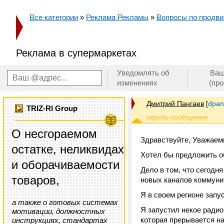
Все категории
»
Реклама Рекламы
»
Вопросы по продви
Реклама в супермаркетах
Уведомлять об
Ваш
изменениях
(пр
Дмитрий Пангаев
[
dpan
TRIZ-RI Group
О несгораемом
Здравствуйте, Уважаем
остатке, неликвидах
Хотел бы предложить об
и оборачиваемости
Дело в том, что сегод
товаров,
новых каналов коммуник
Я в своем регионе запу
а также о готовых системах
Я запустил некое радио
мотивации, должностных
которая прерывается на
инструкциях, стандартах