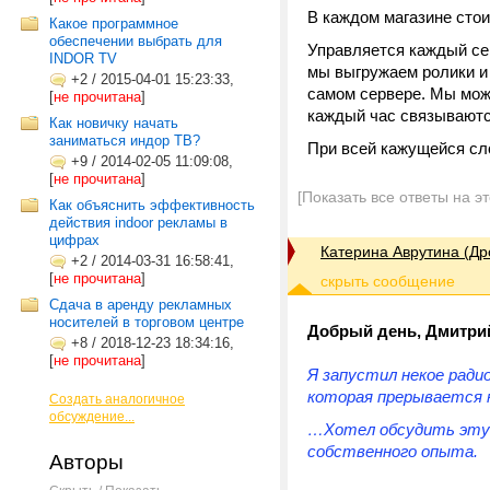
В каждом магазине стои
Какое программное
обеспечении выбрать для
Управляется каждый сер
INDOR TV
мы выгружаем ролики и
+2
/
2015-04-01 15:23:33,
самом сервере. Мы може
[
не прочитана
]
каждый час связываютс
Как новичку начать
заниматься индор ТВ?
При всей кажущейся сл
+9
/
2014-02-05 11:09:08,
[
не прочитана
]
[Показать все ответы на э
Как объяснить эффективность
действия indoor рекламы в
цифрах
Катерина Аврутина (Др
+2
/
2014-03-31 16:58:41,
[
не прочитана
]
Сдача в аренду рекламных
носителей в торговом центре
Добрый день, Дмитри
+8
/
2018-12-23 18:34:16,
[
не прочитана
]
Я запустил некое ради
которая прерывается н
Создать аналогичное
обсуждение...
…Хотел обсудить эту 
собственного опыта.
Авторы