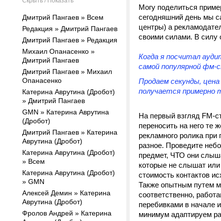
Скрыть / Показать
Могу поделиться пример
сегодняшний день мы са
Дмитрий Пангаев » Всем
центры) а рекламодател
Редакция » Дмитрий Пангаев
своими силами. В силу 
Дмитрий Пангаев » Редакция
Михаил Опанасенко »
Когда я посчитал ауди
Дмитрий Пангаев
самой популярной фм-с
Дмитрий Пангаев » Михаил
Опанасенко
Продаем секунды, цена 
получается примерно т
Катерина Аврутина (Дробот)
» Дмитрий Пангаев
GMN » Катерина Аврутина
На первый взгляд FM-ст
(Дробот)
переносить на него те
Дмитрий Пангаев » Катерина
рекламного ролика при
Аврутина (Дробот)
разное. Проведите небо
Катерина Аврутина (Дробот)
предмет, ЧТО они слыш
» Всем
которые не слышат или
Катерина Аврутина (Дробот)
стоимость контактов ис
» GMN
Также опытным путем мы
Алексей Демин » Катерина
соответственно, работ
Аврутина (Дробот)
перебивками в начале и
Фролов Андрей » Катерина
минимум адаптируем ра