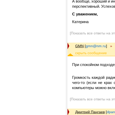
А вообще, хороший и ин
перспективный. Успехо
С уважением,
Катерина
[Показать все ответы на э
GMN
[
gmn@nm.ru
]
»
При спокойном подходе
Громкость каждой ради
чего-то (если не крах
компьютеры можно вклю
[Показать все ответы на э
Дмитрий Пангаев
[
dpan