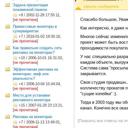
Задача презентации
плазменной панели
+9
/
2002-11-28 17:55:11,
Спасибо большое, Уваж
[
не прочитана
]
Прикассовые мониторы в
Как интересно, я даже н
супермаркетах
Многое сейчас изменило
+7
/
2016-01-02 19:00:16,
[
не прочитана
]
проект может быть вост
проходимости покупате
Как правильно создать сеть
рекламы на мониторах?
У нас специально разра
+10
/
2006-10-01 16:31:02,
каждом объекте, выгруж
[
не прочитана
]
Система сама "просыпае
Эффективная реклама на
закрывается.
мониторах: миф или
реальность?
Своя студия продакшн..
+4
/
2006-10-04 15:44:04,
колличеству прокатов п
[
не прочитана
]
"сущие копейки" :).
Место для установки
рекламного монитора
Тогда в 2003 году мы о
+15
/
2007-01-28 23:13:21,
канал. Конечно все ока
[
не прочитана
]
Реклама на мониторах
[Показать все ответы на э
+7
/
2008-11-13 13:49:01,
[
не прочитана
]