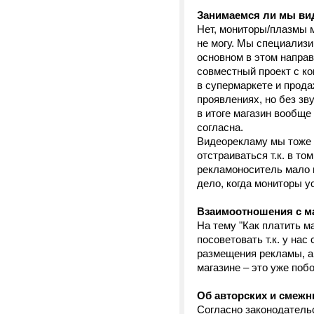
Занимаемся ли мы ви
Нет, мониторы/плазмы м
не могу. Мы специализи
основном в этом направ
совместный проект с к
в супермаркете и прода
проявлениях, но без зву
в итоге магазин вообще 
согласна.
Видеорекламу мы тоже п
отстраиваться т.к. в то
рекламоноситель мало п
дело, когда мониторы у
Взаимоотношения с м
На тему "Как платить ма
посоветовать т.к. у на
размещения рекламы, а
магазине – это уже поб
Об авторских и смежн
Согласно законодательс