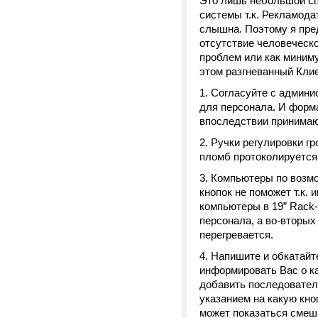
Это лишь небольшой сп
системы т.к. Рекламода
слышна. Поэтому я пре
отсутствие человеческо
проблем или как миним
этом разгневанный Кли
Согласуйте с админис
для персонала. И форм
впоследствии принимаю
Ручки регулировки г
пломб протоколируется
Компьютеры по возмо
кнопок не поможет т.к.
компьютеры в 19” Rack-
персонала, а во-вторых
перегревается.
Напишите и обкатайт
информировать Вас о ка
добавить последователь
указанием на какую кно
может показаться смеш