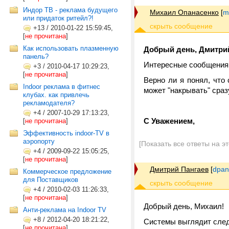
Индор ТВ - реклама будущего
Михаил Опанасенко
[
m
или придаток ритейл?!
+13
/
2010-01-22 15:59:45,
[
не прочитана
]
Как использовать плазменную
Добрый день, Дмитри
панель?
Интересные сообщения н
+3
/
2010-04-17 10:29:23,
[
не прочитана
]
Верно ли я понял, что 
Indoor реклама в фитнес
может "накрывать" сраз
клубах. как привлечь
рекламодателя?
+4
/
2007-10-29 17:13:23,
С Уважением,
[
не прочитана
]
Эффективность indoor-TV в
аэропорту
[Показать все ответы на э
+4
/
2009-09-22 15:05:25,
[
не прочитана
]
Дмитрий Пангаев
[
dpan
Коммерческое предложение
для Поставщиков
+4
/
2010-02-03 11:26:33,
[
не прочитана
]
Добрый день, Михаил!
Анти-реклама на Indoor TV
+8
/
2012-04-20 18:21:22,
Системы выглядит след
[
не прочитана
]