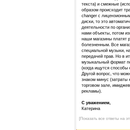
текста) и смежные (исп
образом происходит тра
changer с лицензионным
диски, то это автомати
деятельности по орган
нами объекты, потом из
наши магазины платят 
болезненным. Все мага
специальной музыки, на
передачей прав. Но в и
музыкальный формат по
(когда ищутся способы 
Другой вопрос, что мож
знаком минус (затраты 
торговом зале, имиджев
рекламы).
С уважением,
Катерина
[Показать все ответы на э