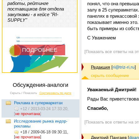
работы, рейтинге
понял, что она превыша
поставщиков для отдела
залу в 25 суперамкетах
закупками - в кейсе "RI-
панелях в прикассовой 
SUPPLY"
показывает именно это.
быть примеры из собст
С Уважением
ПОДРОБНЕЕ
[Показать все ответы на э
Редакция
[
ri@triz-ri,ru
]
Обсуждения-аналоги
Уважаемый Дмитрий!
Скрыть / Показать
Сортировать по дате
Рады Вас приветствов
Реклама в супермаркетах
Спасибо,
+12
/
2013-03-24 17:33:20,
[
не прочитана
]
Исследование рынка индор-
[Показать все ответы на э
рекламы
+18
/
2009-06-18 09:30:11,
[
не прочитана
]
Дмитрий Пангаев
[
dpan