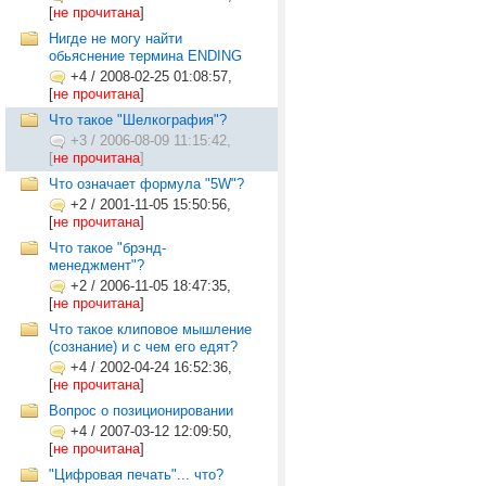
[
не прочитана
]
Нигде не могу найти
обьяснение термина ENDING
+4
/
2008-02-25 01:08:57,
[
не прочитана
]
Что такое "Шелкография"?
+3
/
2006-08-09 11:15:42,
[
не прочитана
]
Что означает формула "5W"?
+2
/
2001-11-05 15:50:56,
[
не прочитана
]
Что такое "брэнд-
менеджмент"?
+2
/
2006-11-05 18:47:35,
[
не прочитана
]
Что такое клиповое мышление
(сознание) и с чем его едят?
+4
/
2002-04-24 16:52:36,
[
не прочитана
]
Вопрос о позиционировании
+4
/
2007-03-12 12:09:50,
[
не прочитана
]
"Цифровая печать"... что?