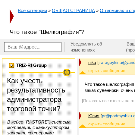
Все категории
»
ОБЩАЯ СТРАНИЦА
»
О терминах и оп
Что такое "Шелкография"?
Уведомлять об
Ваш
изменениях
(пр
nika
[
ira-ageykina@yand
TRIZ-RI Group
Как учесть
Что такое шелкография 
результативность
заказ сувенирки, очень
администратора
[Показать все ответы на э
торговой точки?
Юлия
[
pr@podmyshku.
В кейсе "RI-STORE": система
мотивации с калькулятором
зарплат, критериями