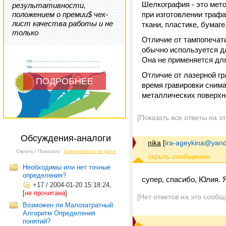
Шелкография - это мето
результативности,
положением о премии$ чек-
при изготовлении траф
лист качества работы и не
ткани, пластике, бумаге
только
Отличие от тампопечати
обычно используется дл
Она не применяется для
Отличие от лазерной г
ПОДРОБНЕЕ
время гравировки снима
металлических поверхно
[Показать все ответы на э
Обсуждения-аналоги
nika
[
ira-ageykina@yand
Скрыть / Показать
Сортировать по дате
Необходимы или нет точные
определения?
супер, спасибо, Юлия. 
+17
/
2004-01-20 15:18:24,
[
не прочитана
]
[Нет ответов на это сообщ
Возможен ли Малозатратный
Алгоритм Определения
понятий?