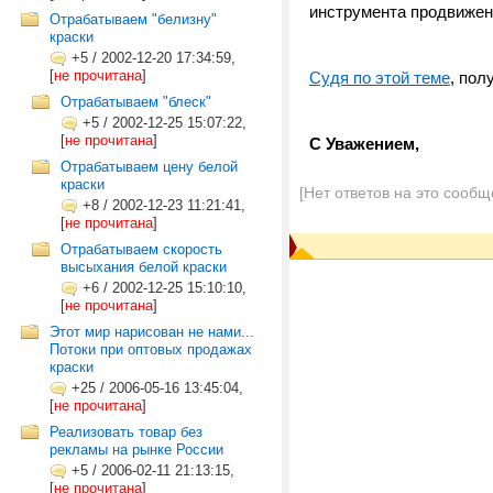
инструмента продвижен
Отрабатываем "белизну"
краски
+5
/
2002-12-20 17:34:59,
[
не прочитана
]
Судя по этой теме
, пол
Отрабатываем "блеск"
+5
/
2002-12-25 15:07:22,
[
не прочитана
]
С Уважением,
Отрабатываем цену белой
краски
[Нет ответов на это сообщ
+8
/
2002-12-23 11:21:41,
[
не прочитана
]
Отрабатываем скорость
высыхания белой краски
+6
/
2002-12-25 15:10:10,
[
не прочитана
]
Этот мир нарисован не нами...
Потоки при оптовых продажах
краски
+25
/
2006-05-16 13:45:04,
[
не прочитана
]
Реализовать товар без
рекламы на рынке России
+5
/
2006-02-11 21:13:15,
[
не прочитана
]