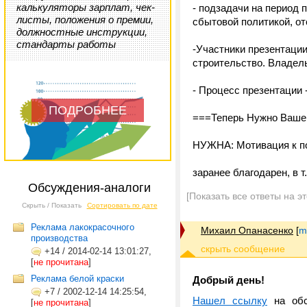
калькуляторы зарплат, чек-
- подзадачи на период 
листы, положения о премии,
сбытовой политикой, от
должностные инструкции,
стандарты работы
-Участники презентации
строительство. Владел
- Процесс презентации 
ПОДРОБНЕЕ
===Теперь Нужно Ваше 
НУЖНА: Мотивация к по
заранее благодарен, в 
Обсуждения-аналоги
[Показать все ответы на э
Скрыть / Показать
Сортировать по дате
Реклама лакокрасочного
Михаил Опанасенко
[
m
производства
+14
/
2014-02-14 13:01:27,
[
не прочитана
]
Реклама белой краски
Добрый день!
+7
/
2002-12-14 14:25:54,
Нашел ссылку
на обсу
[
не прочитана
]