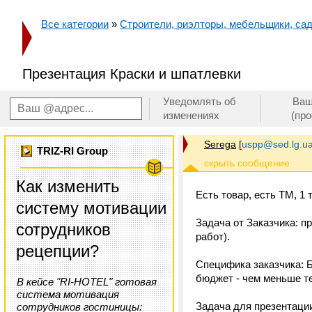
Все категории
»
Строители, риэлторы, мебельщики, сад
Презентация Краски и шпатлевки
Уведомлять об
Ваш
изменениях
(пр
Serega
[
uspp@sed.lg.u
TRIZ-RI Group
Как изменить
Есть товар, есть ТМ, 1 
систему мотивации
Задача от Заказчика: п
сотрудников
работ).
рецепции?
Специфика заказчика: Б
бюджет - чем меньше т
В кейсе "RI-HOTEL" готовая
система мотивация
Задача для презентации
сотрудников гостиницы: