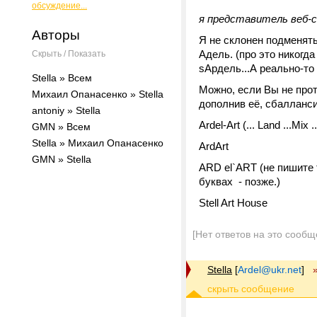
обсуждение...
я представитель веб-с
Авторы
Я не склонен подменять
Адель. (про это никогд
Скрыть / Показать
sАрдель...А реально-то
Stella » Всем
Можно, если Вы не прот
Михаил Опанасенко » Stella
дополнив её, сбалланс
antoniy » Stella
Ardel-Art (... Land ...Mix .
GMN » Всем
Stella » Михаил Опанасенко
ArdArt
GMN » Stella
ARD el`ART (не пишите 
буквах - позже.)
Stell Art House
[Нет ответов на это сообщ
Stella
[
Ardel@ukr.net
]