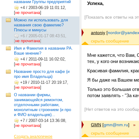
названии Группы предприятий
Успеха,
+4
/
2003-06-19 11:01:12,
[
не прочитана
]
[Показать все ответы на э
Можно ли использовать для
названия свою фамилию?
Плюсы и минусы
antoniy
[
nordor@yandex
+6
/
2005-01-17 08:43:51,
[
не прочитана
]
Имя и Фамилия в названии РА.
Ваше мнение?
Мне кажется, что Вам,
+4
/
2011-09-11 16:02:02,
тех, у кого они возникаю
[
не прочитана
]
Красивая фамилия, крас
Название просто для кафе (и
про имя Владельца)
Я бы даже на Вашем мест
+19
/
2010-11-17 20:19:17,
[
не прочитана
]
Только это большая отв
О названии фирмы,
потом заявлять - "За ка
занимающейся ремонтом,
отделочными работами,
[Нет ответов на это сообщ
монолитным строением (и про
и ФИО владельцев)...
+7
/
2007-03-14 13:36:08,
GMN
[
gmn@nm.ru
]
»
[
не прочитана
]
Создать аналогичное