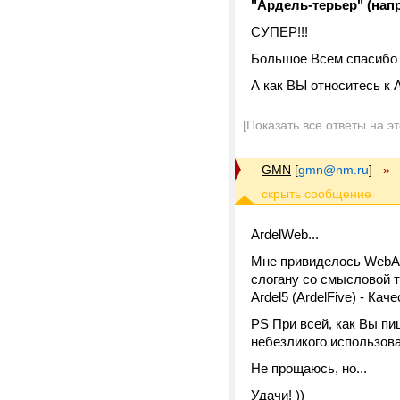
"Ардель-терьер" (нап
CУПЕР!!!
Большое Всем спасибо з
А как ВЫ относитесь к 
[Показать все ответы на э
GMN
[
gmn@nm.ru
]
»
ArdelWeb...
Мне привиделось WebArd
слогану со смысловой т
Ardel5 (ArdelFive) - Каче
PS При всей, как Вы пи
небезликого использова
Не прощаюсь, но...
Удачи! ))