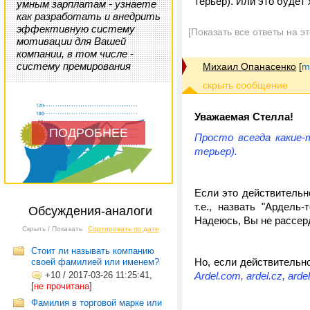
терьер). Или это будет
умным зарплатам - узнаете
как разработать и внедрить
эффективную систему
[Показать все ответы на э
мотивации для Вашей
компании, в том числе -
систему премирования
Михаил Опанасенко
[
m
Уважаемая Стелла!
ПОДРОБНЕЕ
Просто всегда какие-
терьер).
Если это действительно
т.е., назвать "Ардел
Обсуждения-аналоги
Надеюсь, Вы не рассер
Скрыть / Показать
Сортировать по дате
Cтоит ли называть компанию
Но, если действительн
своей фамилией или именем?
+10
/
2017-03-26 11:25:41,
Ardel.com, ardel.cz, ard
[
не прочитана
]
Фамилия в торговой марке или