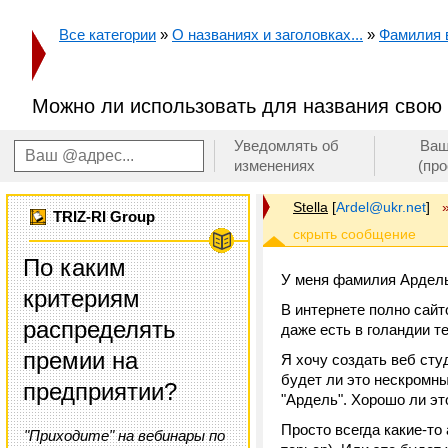
Все категории
»
О названиях и заголовках...
»
Фамилия в
Можно ли использовать для названия сво
Уведомлять об
Ваш
изменениях
(пр
Stella
[
Ardel@ukr.net
]
TRIZ-RI Group
По каким
У меня фамилия Ардель 
критериям
В интернете полно сайтов
распределять
даже есть в голандии т
премии на
Я хочу создать веб сту
будет ли это нескромны
предприятии?
"Ардель". Хорошо ли эт
Просто всегда какие-то
"Приходите" на вебинары по