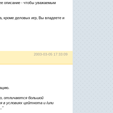
щее описание - чтобы уважаемым
а, кроме деловых игр, Вы владеете и
2003-03-05 17:33:09
ацию.
ло, отличаются большой
я в условиях цейтнота и /или
."