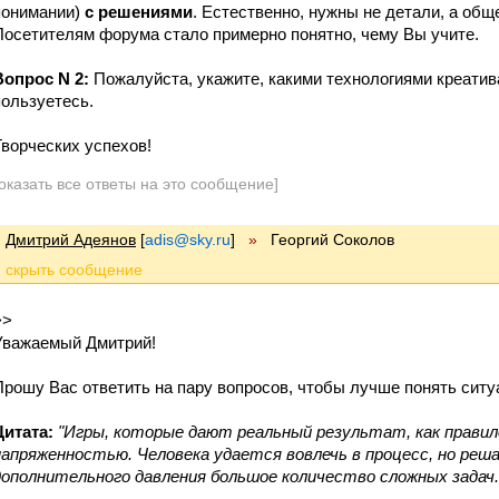
понимании)
с решениями
. Естественно, нужны не детали, а об
Посетителям форума стало примерно понятно, чему Вы учите.
Вопрос N 2:
Пожалуйста, укажите, какими технологиями креатив
пользуетесь.
Творческих успехов!
оказать все ответы на это сообщение]
Дмитрий Адеянов
[
adis@sky.ru
]
»
Георгий Соколов
>>
Уважаемый Дмитрий!
Прошу Вас ответить на пару вопросов, чтобы лучше понять ситу
Цитата:
"
Игры, которые дают реальный результат, как прави
напряженностью. Человека удается вовлечь в процесс, но реша
дополнительного давления большое количество сложных задач..