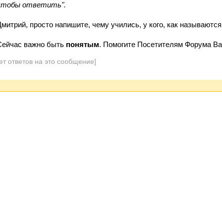
чтобы ответить".
Дмитрий, просто напишите, чему учились, у кого, как называются
Сейчас важно быть
понятым
. Помогите Посетителям Форума Ва
ет ответов на это сообщение]