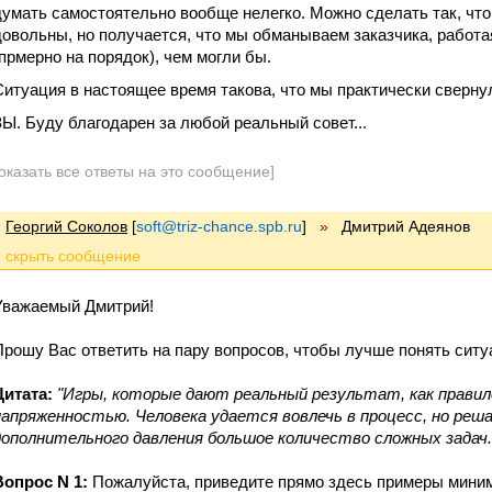
думать самостоятельно вообще нелегко. Можно сделать так, что
довольны, но получается, что мы обманываем заказчика, работ
(прмерно на порядок), чем могли бы.
Ситуация в настоящее время такова, что мы практически сверну
ЗЫ. Буду благодарен за любой реальный совет...
оказать все ответы на это сообщение]
Георгий Соколов
[
soft@triz-chance.spb.ru
]
»
Дмитрий Адеянов
Уважаемый Дмитрий!
Прошу Вас ответить на пару вопросов, чтобы лучше понять ситу
Цитата:
"
Игры, которые дают реальный результат, как прави
напряженностью. Человека удается вовлечь в процесс, но реша
дополнительного давления большое количество сложных задач..
Вопрос N 1:
Пожалуйста, приведите прямо здесь примеры мини