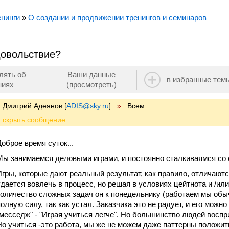
енинги
»
О создании и продвижении тренингов и семинаров
довольствие?
лять об
Ваши данные
в избранные тем
ниях
(просмотреть)
Дмитрий Адеянов
[
ADIS@sky.ru
]
»
Всем
Доброе время суток...
Мы занимаемся деловыми играми, и постоянно сталкиваямся со
Игры, которые дают реальный результат, как правило, отличаю
удается вовлечь в процесс, но решая в условиях цейтнота и /и
количество сложных задач он к понедельнику (работаем мы обыч
полную силу, так как устал. Заказчика это не радует, и его можн
"месседж" - "Играя учиться легче". Но большинство людей воспри
Но учиться -это работа, мы же не можем даже паттерны положить