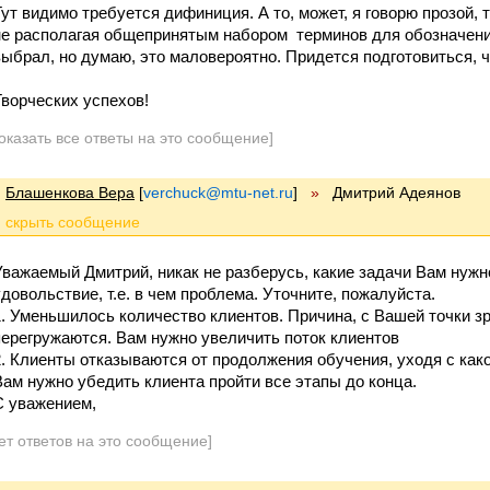
Тут видимо требуется дифиниция. А то, может, я говорю прозой, 
не располагая общепринятым набором терминов для обозначения
выбрал, но думаю, это маловероятно. Придется подготовиться, ч
Творческих успехов!
оказать все ответы на это сообщение]
Блашенкова Вера
[
verchuck@mtu-net.ru
]
»
Дмитрий Адеянов
Уважаемый Дмитрий, никак не разберусь, какие задачи Вам нужн
удовольствие, т.е. в чем проблема. Уточните, пожалуйста.
1. Уменьшилось количество клиентов. Причина, с Вашей точки зр
перегружаются. Вам нужно увеличить поток клиентов
2. Клиенты отказываются от продолжения обучения, уходя с како
Вам нужно убедить клиента пройти все этапы до конца.
С уважением,
ет ответов на это сообщение]