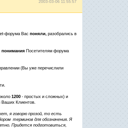
2003-03-06 11:55:57
rnet-форума Вас
поняли,
разобрались в
ы
понимания
Посетителям форума
правлении (Вы уже перечислили
ти.
 около
1200
- простых и сложных) и
и Ваших Клиентов.
ет, я говорю прозой, то есть
бором терминов для обозначения. Я
оятно. Придется подготовиться,