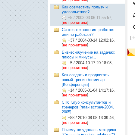
Как совместить пользу и
удовольствие?
+5
/
2003-03-06 11:55:57,
[
не прочитана
]
Синтез-технология: работает
или не работает?
[Н
+37
/
2004-03-14 12:02:16,
[
не прочитана
]
Бизнес-обучение на задачах:
плюсы и минусы...
+5
/
2004-10-17 20:18:08,
[
не прочитана
]
Как создать и продвигать
новый тренинг/семинар
[Конференция]
+14
/
2005-01-04 14:17:16,
[
не прочитана
]
СПб Клуб консультантов и
тренеров [план встреч-2004,
2005]
+88
/
2010-08-08 13:39:46,
[
не прочитана
]
Почему не удалась методика
"Creativity in public relations"?...