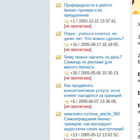
Профвредности в работе
бизнес-тренера и их
преодоление
+1
/
2002-12-22 13:37:41,
[
не прочитана
]
Опрос: учиться хочется, но
денег нет. Что можно сделать?
+16
/
2005-08-17 16:18:05,
[
не прочитана
]
Чему можно научить за день?
Семинар по рекламе для
малого бизнеса
+26
/
2005-05-06 15:30:13,
[
не прочитана
]
Как продвигать
консалтинговые услуги, если
клиент находится за границей
+6
/
2005-06-07 13:36:08,
[
не прочитана
]
www.treko.ru/show_article_383
Самооправдания бизнес-
тренеров: как маскируют
недостатки своих выступлений
+13
/
2005-05-12 13:02:52,
[
не прочитана
]