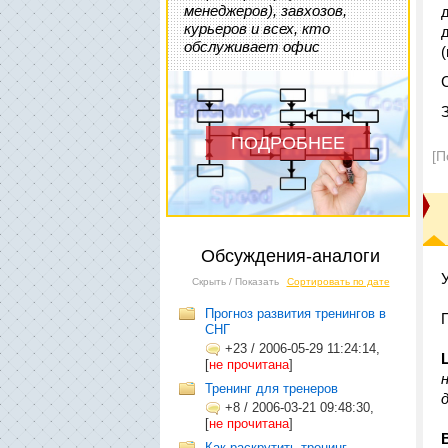
менеджеров), завхозов,
курьеров и всех, кто
обслуживает офис
ПОДРОБНЕЕ
[П
Обсуждения-аналоги
Скрыть / Показать
Сортировать по дате
Прогноз развития тренингов в
СНГ
+23
/
2006-05-29 11:24:14,
[
не прочитана
]
Тренинг для тренеров
+8
/
2006-03-21 09:48:30,
[
не прочитана
]
Как раскрутить тренинг