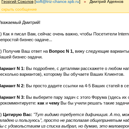
Георгий Соколов
[
soft@triz-chance.spb.ru
]
»
Дмитрий Адеянов
Уважаемый Дмитрий!
1) Как я писал Вам, сейчас очень важно, чтобы Посетители Inte
непростой бизнес-задаче...
2) Получив Ваш ответ на
Вопрос N 1,
вижу следующие вариант
Вашей бизнес-задачи.
Вариант N 1:
Вы подробнее, с деталями расскажете о любом на
несколько вариантов), которому Вы обучаете Ваших Клиентов.
Вариант N 2:
Вы просто дадите ссылки на 4-5 Ваших статей в се
Вариант N 3:
Вы выберите пару задач с этого Форума (здесь их
прокомментируете:
как
и
чему
Вы бы учили решать такие задач
3)
Цитирую Вас:
"Тут видимо требуется дифиниция. А то, мож
"владею и пользуюсь", просто не располагая общепринятым на
бы с удовольствием из списка выбрал, но думаю, это маловер