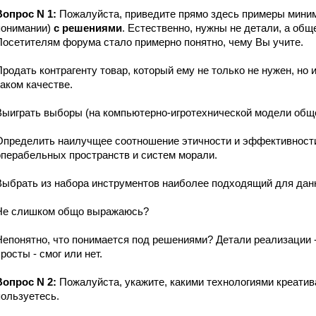
Вопрос N 1:
Пожалуйста, приведите прямо здесь примеры мини
понимании)
с решениями
. Естественно, нужны не детали, а об
Посетителям форума стало примерно понятно, чему Вы учите.
Продать контрагенту товар, который ему не только не нужен, но 
каком качестве.
Выиграть выборы (на компьютерно-игротехнической модели обще
Определить наилучщее соотношение этичности и эффективности 
операбельных пространств и систем морали.
Выбрать из набора инструментов наиболее подходящий для данно
Не слишком общо выражаюсь?
Непонятно, что понимается под решениями? Детали реализации 
росты - смог или нет.
Вопрос N 2:
Пожалуйста, укажите, какими технологиями креатив
пользуетесь.