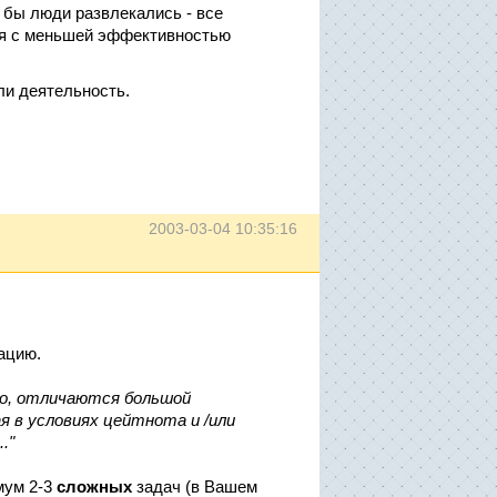
 бы люди развлекались - все
ая с меньшей эффективностью
ли деятельность.
2003-03-04 10:35:16
ацию.
ло, отличаются большой
я в условиях цейтнота и /или
."
мум 2-3
сложных
задач (в Вашем