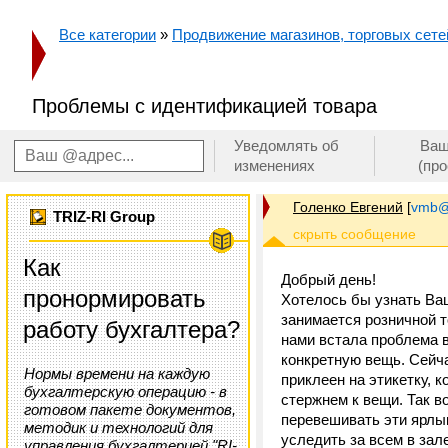
Все категории
»
Продвижение магазинов, торговых сетей
Проблемы с идентификацией товара
Уведомлять об
Ваш
изменениях
(пр
Голенко Евгений
[
vmb@
TRIZ-RI Group
Как
Добрый день!
пронормировать
Хотелось бы узнать Ва
занимается розничной 
работу бухгалтера?
нами встала проблема в
конкретную вещь. Сейча
Нормы времени на каждую
приклеен на этикетку, 
бухгалтерскую операцию - в
стержнем к вещи. Так в
готовом пакете документов,
перевешивать эти ярлык
методик и технологий для
уследить за всем в зал
управления бухгалтерией "RI-