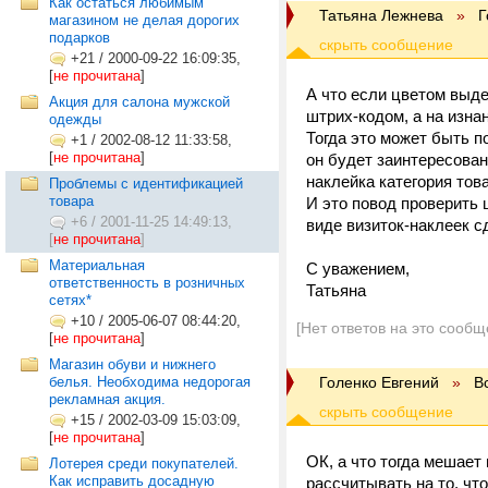
Как остаться любимым
Татьяна Лежнева
»
Г
магазином не делая дорогих
подарков
+21
/
2000-09-22 16:09:35,
[
не прочитана
]
А что если цветом выде
Акция для салона мужской
штрих-кодом, а на изна
одежды
Тогда это может быть п
+1
/
2002-08-12 11:33:58,
[
не прочитана
]
он будет заинтересован
наклейка категория товар
Проблемы с идентификацией
товара
И это повод проверить ц
+6
/
2001-11-25 14:49:13,
виде визиток-наклеек с
[
не прочитана
]
Материальная
С уважением,
ответственность в розничных
Татьяна
сетях*
+10
/
2005-06-07 08:44:20,
[Нет ответов на это сообщ
[
не прочитана
]
Магазин обуви и нижнего
белья. Необходима недорогая
Голенко Евгений
»
В
рекламная акция.
+15
/
2002-03-09 15:03:09,
[
не прочитана
]
ОК, а что тогда мешает
Лотерея среди покупателей.
Как исправить досадную
рассчитывать на то, что