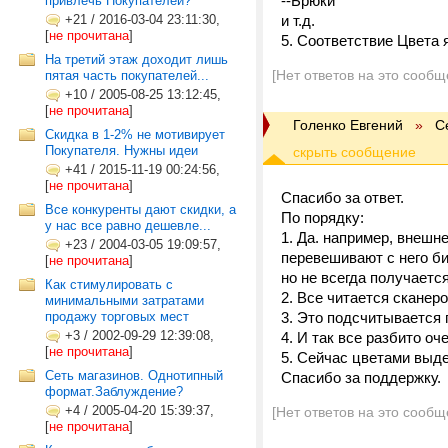
--Брюки
привлечь Покупателей?
+21
/
2016-03-04 23:11:30,
и т.д.
[
не прочитана
]
5. Соответствие Цвета 
На третий этаж доходит лишь
[Нет ответов на это сообщ
пятая часть покупателей...
+10
/
2005-08-25 13:12:45,
[
не прочитана
]
Голенко Евгений
»
С
Скидка в 1-2% не мотивирует
Покупателя. Нужны идеи
+41
/
2015-11-19 00:24:56,
[
не прочитана
]
Спасибо за ответ.
Все конкуренты дают скидки, а
По порядку:
у нас все равно дешевле...
1. Да. например, внешне
+23
/
2004-03-05 19:09:57,
перевешивают с него бир
[
не прочитана
]
но не всегда получаетс
Как стимулировать с
2. Все читается сканер
минимальными затратами
продажу торговых мест
3. Это подсчитывается 
+3
/
2002-09-29 12:39:08,
4. И так все разбито оч
[
не прочитана
]
5. Сейчас цветами выдел
Сеть магазинов. Однотипный
Спасибо за поддержку.
формат.Заблуждение?
+4
/
2005-04-20 15:39:37,
[Нет ответов на это сообщ
[
не прочитана
]