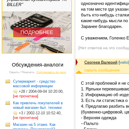
однозначно идентифици
BILLER"
на том месте где указа
быть кто-нибудь сталки
какие-нибудь мысли по
Заранее благодарен.
ПОДРОБНЕЕ
С уважением, Голенко Е
[Нет ответов на это сообщ
Сергеев Валерий
[
vals
Обсуждения-аналоги
Скрыть / Показать
Сортировать по дате
Супермаркет - средство
С этой проблемой я не 
массовой информации
1. Ярлыки перевешиваю
+28
/
2004-09-04 10:20:00,
2. Информацию об изде
[
не прочитана
]
3. Есть ли статистика 
Как привлечь покупателей в
4. Предлагаю разбить в
новый магазин быт. техники
(буквенно-цифровой, ц
+3
/
2002-12-10 10:52:40,
- Верхняя одежда
[
не прочитана
]
--Пальто
Магазин на 5 этаже. Как