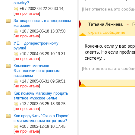
ошибку?
+6
/
2002-03-22 20:30:14,
[Нет ответов на это сообщ
[
не прочитана
]
Затоваренность в электронном
Татьяна Лежнева
»
Г
магазине
+10
/
2002-05-18 13:37:50,
[
не прочитана
]
У.Е.= доперестроечному
Конечно, если у вас во
рублю!
клеить. Но если пробле
+10
/
2004-03-29 10:19:31,
систему...
[
не прочитана
]
Кампания магазина
[Нет ответов на это сообщ
быт.техники со странным
названием
+14
/
2005-05-31 09:59:51,
[
не прочитана
]
Как помочь магазину продать
элитное мужское белье
+13
/
2003-03-25 18:36:25,
[
не прочитана
]
Как прорубить "Окно в Париж"
с минимальными затратами?
+10
/
2002-12-19 10:17:45,
[
не прочитана
]