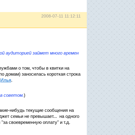
2008-07-11 11:12:11
ой аудиторией займет много времен
ужбами о том, чтобы в квитки на
по домам) заносилась короткая строка
л
Илья
.
а советом.
)
 какие-нибудь текущие сообщения на
джет семьи не превышает... на одного
"за своевременную оплату" и т.д.