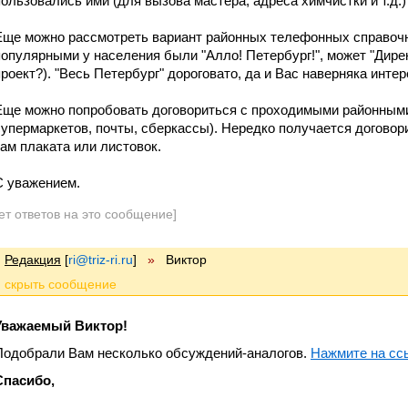
пользовались ими (для вызова мастера, адреса химчистки и т.д.)
Еще можно рассмотреть вариант районных телефонных справочн
популярными у населения были "Алло! Петербург!", может "Дире
проект?). "Весь Петербург" дороговато, да и Вас наверняка инте
Еще можно попробовать договориться с проходимыми районными
супермаркетов, почты, сберкассы). Нередко получается догово
там плаката или листовок.
С уважением.
ет ответов на это сообщение]
Редакция
[
ri@triz-ri.ru
]
»
Виктор
Уважаемый Виктор!
Подобрали Вам несколько обсуждений-аналогов.
Нажмите на сс
Спасибо,