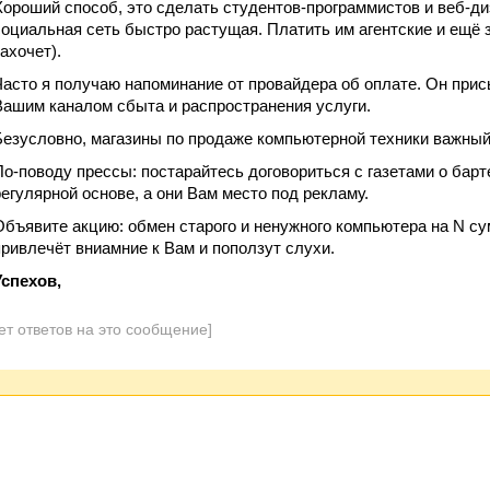
Хороший способ, это сделать студентов-программистов и веб-ди
социальная сеть быстро растущая. Платить им агентские и ещё з
захочет).
Часто я получаю напоминание от провайдера об оплате. Он при
Вашим каналом сбыта и распространения услуги.
Безусловно, магазины по продаже компьютерной техники важный
По-поводу прессы: постарайтесь договориться с газетами о барте
регулярной основе, а они Вам место под рекламу.
Объявите акцию: обмен старого и ненужного компьютера на N сум
привлечёт вниамние к Вам и поползут слухи.
Успехов,
ет ответов на это сообщение]