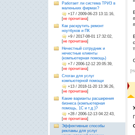
Работает ли система ТРИЗ в
маленьких фирмах?
+17
/
2009-06-23 13:11:16,
[
не прочитана
]
Как раскрутить ремонт
ноутбуков и ПК
+9
/
2017-08-01 17:32:02,
[
не прочитана
]
Нечестный сотрудник и
нечестные клиенты
(компьютерная помощь)
+7
/
2006-12-12 20:05:39,
[
не прочитана
]
[Н
Слоган для услуг
компьютерной помощи
+13
/
2018-11-20 13:36:26,
[
не прочитана
]
Какие варианты расширения
бизнеса (компьютерная
помощь, 1С и т.д.)?
+28
/
2006-12-13 04:22:43,
[
не прочитана
]
Эффективные способы
рекламы для услуг