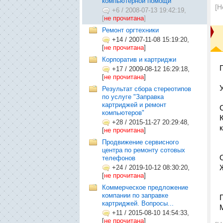
компьютерной помощи
[Н
+6
/
2008-07-13 19:42:19,
[
не прочитана
]
Ремонт оргтехники
+14
/
2007-11-08 15:19:20,
[
не прочитана
]
Корпоратив и картриджи
+17
/
2009-08-12 16:29:18,
[
не прочитана
]
Результат сбора стереотипов
по услуге "Заправка
картриджей и ремонт
компьютеров"
+28
/
2015-11-27 20:29:48,
[
не прочитана
]
Продвижение сервисного
центра по ремонту сотовых
телефонов
+24
/
2019-10-12 08:30:20,
[
не прочитана
]
Коммерческое предложение
компании по заправке
картриджей. Вопросы...
+11
/
2015-08-10 14:54:33,
[
не прочитана
]