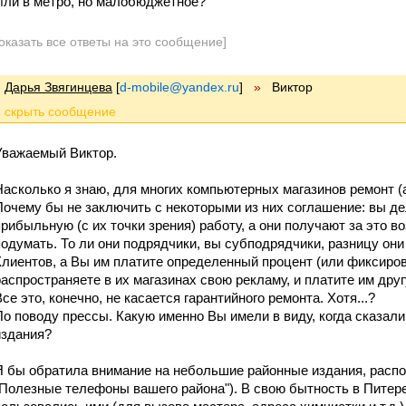
Или в метро, но малобюджетное?
оказать все ответы на это сообщение]
Дарья Звягинцева
[
d-mobile@yandex.ru
]
»
Виктор
Уважаемый Виктор.
Насколько я знаю, для многих компьютерных магазинов ремонт (а 
Почему бы не заключить с некоторыми из них соглашение: вы де
прибыльную (с их точки зрения) работу, а они получают за это 
подумать. То ли они подрядчики, вы субподрядчики, разницу они
Клиентов, а Вы им платите определенный процент (или фиксиров
распространяете в их магазинах свою рекламу, и платите им дру
Все это, конечно, не касается гарантийного ремонта. Хотя...?
По поводу прессы. Какую именно Вы имели в виду, когда сказали
издания?
Я бы обратила внимание на небольшие районные издания, расп
"Полезные телефоны вашего района"). В свою бытность в Питере