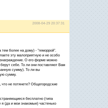
2008-04-29 20:37:31
тем более на дому) - "геморрой".
лаете эту малоприятную и не особо
вознаграждение. О его форме можно
 берут себе. То ли они поставляют Вам
анную сумму). То ли вы
гую сумму.
, что не потянете? Общегородские
остраняющиеся бесплатно (типа
 я (да и мои знакомые) частенько