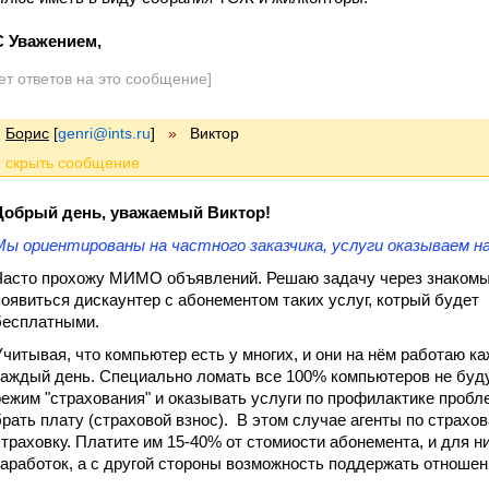
С Уважением,
ет ответов на это сообщение]
Борис
[
genri@ints.ru
]
»
Виктор
Добрый день, уважаемый Виктор!
Мы ориентированы на частного заказчика, услуги оказываем на
Часто прохожу МИМО объявлений. Решаю задачу через знакомых.
появиться дискаунтер с абонементом таких услуг, котрый будет
бесплатными.
Учитывая, что компьютер есть у многих, и они на нём работаю ка
каждый день. Специально ломать все 100% компьютеров не буд
режим "страхования" и оказывать услуги по профилактике проблем
брать плату (страховой взнос). В этом случае агенты по страхов
страховку. Платите им 15-40% от стомиости абонемента, и для н
заработок, а с другой стороны возможность поддержать отношен