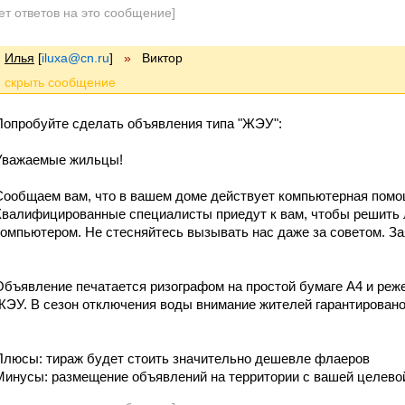
ет ответов на это сообщение]
Илья
[
iluxa@cn.ru
]
»
Виктор
Попробуйте сделать объявления типа "ЖЭУ":
Уважаемые жильцы!
Сообщаем вам, что в вашем доме действует компьютерная помо
Квалифицированные специалисты приедут к вам, чтобы решить 
компьютером. Не стесняйтесь вызывать нас даже за советом. За
Объявление печатается ризографом на простой бумаге А4 и реже
ЖЭУ. В сезон отключения воды внимание жителей гарантировано
Плюсы: тираж будет стоить значительно дешевле флаеров
Минусы: размещение объявлений на территории с вашей целевой