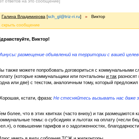
ет ответов на это сообщение]
Галина Владимирова
[
sch_gl@triz-ri.ru
]
»
Виктор
Здравствуйте, Виктор!
Минусы: размещение объявлений на территории с вашей целев
Вы также можете попробовать договориться с коммунальными сл
оплату (которые коммунальщики или почтальоны
и так
разносят 
(одна или две) с текстом, аналогичным тому, который предложи
(Хорошая, кстати, фраза:
Не стесняйтесь вызывать нас даже з
Тем более, что в этих квитках (часто внизу) и так размещаются
коммунальные темы: о субсидиях и льготах на оплату («если бю
чел.»), о повышении тарифов и о задолженностях, благодарности 
Плюс иметь в виду собрания ТСЖ и жилконторы.