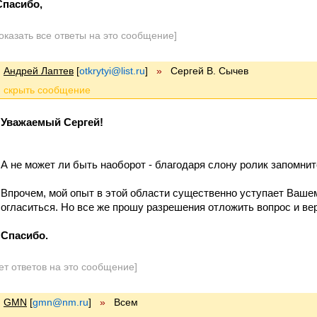
Спасибо,
оказать все ответы на это сообщение]
Андрей Лаптев
[
otkrytyi@list.ru
]
»
Сергей В. Сычев
Уважаемый Сергей!
А не может ли быть наоборот - благодаря слону ролик запомни
Впрочем, мой опыт в этой области существенно уступает Вашем
согласиться. Но все же прошу разрешения отложить вопрос и вер
Спасибо.
ет ответов на это сообщение]
GMN
[
gmn@nm.ru
]
»
Всем