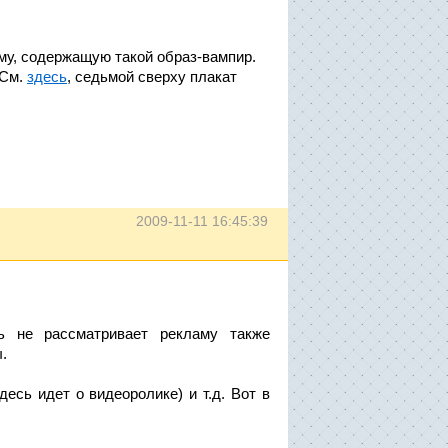
му, содержащую такой образ-вампир.
 См.
здесь
, седьмой сверху плакат
2009-11-11 16:45:39
ь не рассматривает рекламу также
.
есь идет о видеоролике) и т.д. Вот в