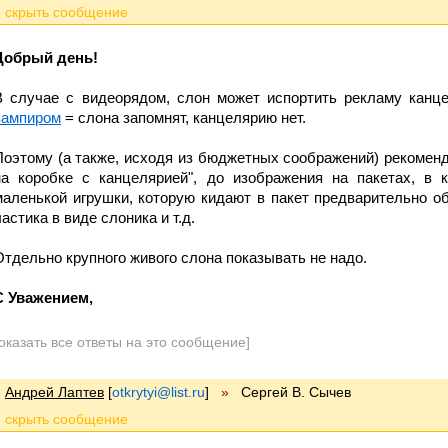
Добрый день!
В случае с видеорядом, слон может испортить рекламу канц
вампиром
= слона запомнят, канцелярию нет.
Поэтому (а также, исходя из бюджетных соображений) рекомен
на коробке с канцелярией", до изображения на пакетах, в 
маленькой игрушки, которую кидают в пакет предварительно о
астика в виде слоника и т.д.
Отдельно крупного живого слона показывать не надо.
С Уважением,
оказать все ответы на это сообщение]
Андрей Лаптев
[
otkrytyi@list.ru
]
»
Сергей В. Сычев