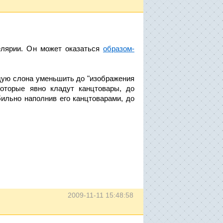
елярии. Он может оказаться
образом-
дую слона уменьшить до "изображения
которые явно кладут канцтовары, до
бильно наполнив его канцтоварами, до
2009-11-11 15:48:58