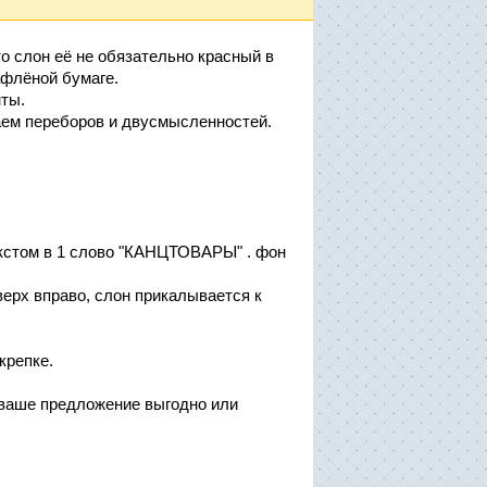
то слон её не обязательно красный в
афлёной бумаге.
нты.
аем переборов и двусмысленностей.
екстом в 1 слово "КАНЦТОВАРЫ" . фон
верх вправо, слон прикалывается к
крепке.
 ваше предложение выгодно или