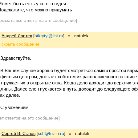
Может быть есть у кого-то идеи
Подскажите, что можно придумать
оказать все ответы на это сообщение]
Андрей Лаптев
[
otkrytyi@list.ru
]
»
natulek
Здравствуйте.
В Вашем случае хорошо будет смотреться самый простой вариа
офисным центром, достает хоботом из расположенного на спине
отгружает их в открытые окна. Когда дело доходит до верхних э
длины. Далее слон пускается в путь, доходит до следующего офи
так далее.
С уважением,
ет ответов на это сообщение]
Сергей В. Сычев
[
sch@triz-ri.ru
]
»
natulek