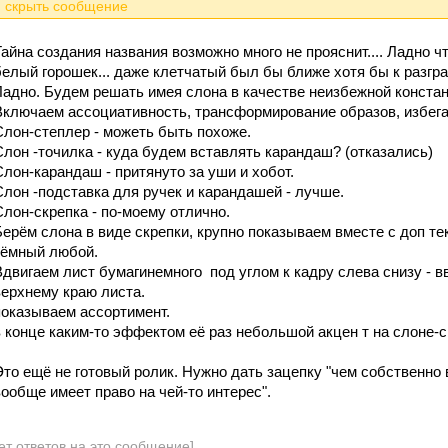
Тайна создания названия возможно много не прояснит.... Ладно ч
белый горошек... даже клетчатый был бы ближе хотя бы к разгр
Ладно. Будем решать имея слона в качестве неизбежной конста
Включаем ассоциативность, трансформирование образов, избег
Слон-степлер - можеть быть похоже.
Слон -точилка - куда будем вставлять карандаш? (отказались)
Слон-карандаш - притянуто за уши и хобот.
Слон -подставка для ручек и карандашей - лучше.
Слон-скрепка - по-моему отлично.
Берём слона в виде скрепки, крупно показываем вместе с доп т
тёмный любой.
Вдвигаем лист бумагинемного под углом к кадру слева снизу - в
верхнему краю листа.
показываем ассортимент.
в конце каким-то эффектом её раз небольшой акцен т на слоне-с
Это ещё не готовый ролик. Нужно дать зацепку "чем собственно
вообще имеет право на чей-то интерес".
ет ответов на это сообщение]