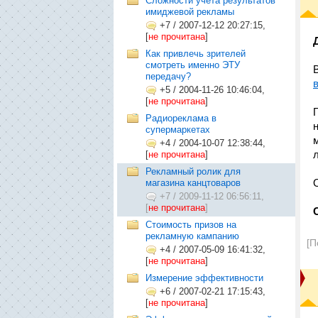
Cложности учета результатов
имиджевой рекламы
+7
/
2007-12-12 20:27:15,
[
не прочитана
]
Как привлечь зрителей
смотреть именно ЭТУ
передачу?
+5
/
2004-11-26 10:46:04,
[
не прочитана
]
Радиореклама в
супермаркетах
+4
/
2004-10-07 12:38:44,
л
[
не прочитана
]
Рекламный ролик для
магазина канцтоваров
+7
/
2009-11-12 06:56:11,
[
не прочитана
]
Стоимость призов на
рекламную кампанию
[П
+4
/
2007-05-09 16:41:32,
[
не прочитана
]
Измерение эффективности
+6
/
2007-02-21 17:15:43,
[
не прочитана
]