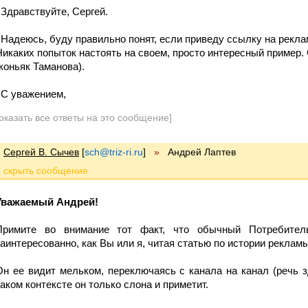
Здравствуйте, Сергей.
Надеюсь, буду правильно понят, если приведу ссылку на рекла
Никаких попыток настоять на своем, просто интересный пример.
(коньяк Таманова).
С уважением,
оказать все ответы на это сообщение]
Сергей В. Сычев
[
sch@triz-ri.ru
]
»
Андрей Лаптев
Уважаемый Андрей!
Примите во внимание тот факт, что обычный Потребител
заинтересованно, как Вы или я, читая статью по истории рекламы
Он ее видит мельком, переключаясь с канала на канал (речь зд
таком контексте он только слона и приметит.