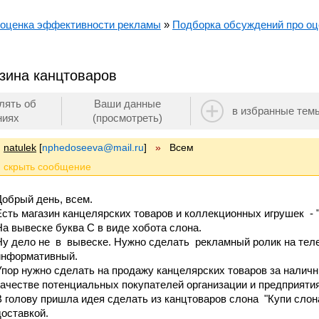
 оценка эффективности рекламы
»
Подборка обсуждений про оц
зина канцтоваров
лять об
Ваши данные
в избранные тем
ниях
(просмотреть)
natulek
[
nphedoseeva@mail.ru
]
»
Всем
Добрый день, всем.
Есть магазин канцелярских товаров и коллекционных игрушек - 
На вывеске буква С в виде хобота слона.
Ну дело не в вывеске. Нужно сделать рекламный ролик на теле
информативный.
Упор нужно сделать на продажу канцелярских товаров за наличн
качестве потенциальных покупателей организации и предприятия
В голову пришла идея сделать из канцтоваров слона "Купи слон
доставкой.