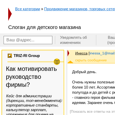
Все категории
»
Продвижение магазинов, торговых сетей
Слоган для детского магазина
Уведомлять об
Ваш
изменениях
(пр
Инесса
[
inessa_1@mail
TRIZ-RI Group
Как мотивировать
Добрый день.
руководство
Очень нужны полезные с
фирмы?
более 10 лет. Ассортим
полугода и до детей с 
Кейс для администрации
- главного героя фильм
(дирекции, топ-менеджмента):
идеями. Заранее очень
корпоративные стандарты,
калькулятор зарплат,
[Показать все ответы на э
упражнения для приема на