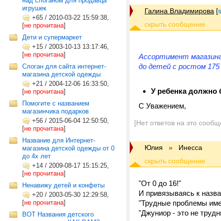
над слоганом для продавца
игрушек
Галина Владимирова
[
+65
/
2010-03-22 15:59:38,
[
не прочитана
]
Дети и супермаркет
+15
/
2003-10-13 13:17:46,
[
не прочитана
]
Ассортимент магазина:
до детей с ростом 175
Слоган для сайта интернет-
магазина детской одежды
+21
/
2004-12-06 16:33:50,
У ребенка должно 
[
не прочитана
]
Помогите с названием
С Уважением,
магазинчика подарков
+56
/
2015-06-04 12:50:50,
[Нет ответов на это сообщ
[
не прочитана
]
Название для Интернет-
Юлия
»
Инесса
магазина детской одежды от 0
до 4х лет
+14
/
2009-08-17 15:15:25,
[
не прочитана
]
"От 0 до 16!"
Ненавижу детей и конфеты
И привязываясь к назва
+20
/
2003-05-30 12:29:58,
[
не прочитана
]
"Трудные проблемы име
"Джуниор - это не трудны
ВОТ Названия детского