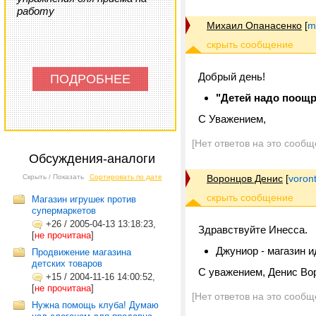
работу
Михаил Опанасенко
[
m
Добрый день!
ПОДРОБНЕЕ
"Детей надо поощр
С Уважением,
[Нет ответов на это сообщ
Обсуждения-аналоги
Скрыть / Показать
Сортировать по дате
Воронцов Денис
[
voron
Магазин игрушек против
супермаркетов
+26
/
2005-04-13 13:18:23,
Здравствуйте Инесса.
[
не прочитана
]
Джуниор - магазин и
Продвижение магазина
детских товаров
С уважением, Денис Во
+15
/
2004-11-16 14:00:52,
[
не прочитана
]
[Нет ответов на это сообщ
Нужна помощь клуба! Думаю