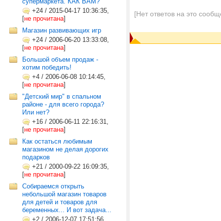
супермаркета. КАК ВАМ?
+24
/
2015-04-17 10:36:35,
[Нет ответов на это сообщ
[
не прочитана
]
Магазин развивающих игр
+24
/
2006-06-20 13:33:08,
[
не прочитана
]
Большой объем продаж -
хотим победить!
+4
/
2006-06-08 10:14:45,
[
не прочитана
]
"Детский мир" в спальном
районе - для всего города?
Или нет?
+16
/
2006-06-11 22:16:31,
[
не прочитана
]
Как остаться любимым
магазином не делая дорогих
подарков
+21
/
2000-09-22 16:09:35,
[
не прочитана
]
Собираемся открыть
небольшой магазин товаров
для детей и товаров для
беременных... И вот задача...
+2
/
2006-12-07 17:51:56,