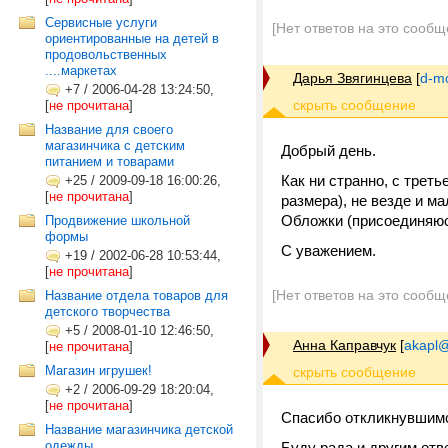
Сервисные услуги
[Нет ответов на это сообщ
ориентированные на детей в
продовольственных
....маркетах
Дарья Звягинцева
[
d-m
+7
/
2006-04-28 13:24:50,
[
не прочитана
]
Название для своего
магазинчика с детским
Добрый день.
питанием и товарами
Как ни странно, с трет
+25
/
2009-09-18 16:00:26,
[
не прочитана
]
размера), не везде и м
Обложки (присоединяюс
Продвижение школьной
формы
С уважением.
+19
/
2002-06-28 10:53:44,
[
не прочитана
]
[Нет ответов на это сообщ
Название отдела товаров для
детского творчества
+5
/
2008-01-10 12:46:50,
Анна Каправчук
[
akapl@
[
не прочитана
]
Магазин игрушек!
+2
/
2006-09-29 18:20:04,
[
не прочитана
]
Спасибо откликнувшимс
Название магазинчика детской
одежды
Буду рада и другим отв