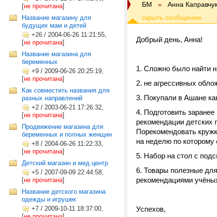
БМ
»
Анна Каправчу
[
не прочитана
]
Название магазину для
будущих мам и детей
+26
/
2004-06-26 11:21:55,
Добрый день, Анна!
[
не прочитана
]
Название магазина для
беременных
1. Сложно было найти н
+9
/
2009-06-26 20:25:19,
[
не прочитана
]
2. не агрессивных обло
Как совместить названия для
3. Покупали в Ашане ка
разных направлений
+2
/
2003-06-21 17:26:32,
4. Подготовить заранее
[
не прочитана
]
рекомендации детских п
Продвижение магазина для
Порекомендовать кружк
беременных и полных женщин
на неделю по которому о
+8
/
2004-06-26 11:22:33,
[
не прочитана
]
5. Набор на стол с подс
Детский магазин и мед.центр
6. Товары полезные для
+5
/
2007-09-09 22:44:58,
рекомендациями учёных 
[
не прочитана
]
Название детского магазина
одежды и игрушек
+7
/
2009-10-11 18:37:00,
Успехов,
[
не прочитана
]