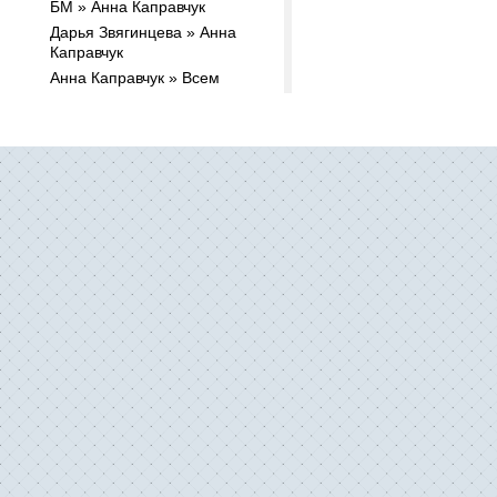
БМ » Анна Каправчук
Дарья Звягинцева » Анна
Каправчук
Анна Каправчук » Всем