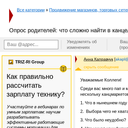
Все категории
»
Продвижение магазинов, торговых сетей
Опрос родителей: что сложно найти в канц
Уведомлять об
Ваш
изменениях
(пр
Анна Каправчук
[
akapl@
TRIZ-RI Group
Как правильно
Уважаемые Коллеги!
рассчитать
Среди вас много пап и
зарплату технику?
нескольку канцмаркетов
1. Что в нынешнем году
Участвуйте в вебинарах по
2. Выбора чего не хват
умным зарплатам: научим
разрабатывать
3. Что было неудобно?
эффективные работающие
системы мотивации для