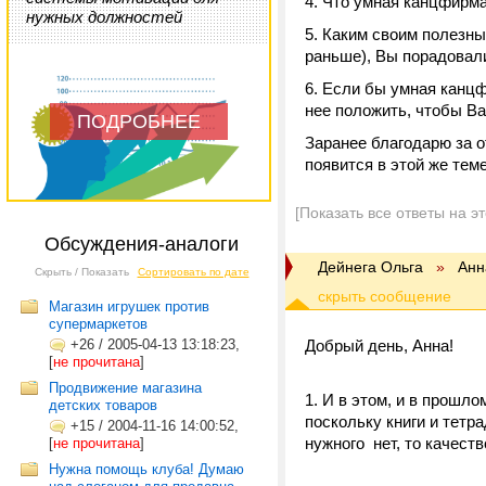
4. Что умная канцфирм
нужных должностей
5. Каким своим полезны
раньше), Вы порадовал
6. Если бы умная канцф
нее положить, чтобы Ва
ПОДРОБНЕЕ
Заранее благодарю за о
появится в этой же те
[Показать все ответы на э
Обсуждения-аналоги
Дейнега Ольга
»
Анн
Скрыть / Показать
Сортировать по дате
Магазин игрушек против
супермаркетов
+26
/
2005-04-13 13:18:23,
Добрый день, Анна!
[
не прочитана
]
Продвижение магазина
1. И в этом, и в прошл
детских товаров
поскольку книги и тетр
+15
/
2004-11-16 14:00:52,
нужного нет, то качеств
[
не прочитана
]
Нужна помощь клуба! Думаю