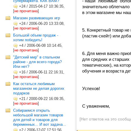
- наши "любимые" облож
супермаркета. КАК ВАМ?
+24
/
2015-04-17 10:36:35,
значительно облегчало 
[
не прочитана
]
в этом магазине мы наш
Магазин развивающих игр
+24
/
2006-06-20 13:33:08,
[
не прочитана
]
5. Конкретный товар не
Большой объем продаж -
(ластик-скейт) или доб
хотим победить!
+4
/
2006-06-08 10:14:45,
[
не прочитана
]
6. Для меня важно при
"Детский мир" в спальном
для средних и старших 
районе - для всего города?
тематических), на кото
Или нет?
обучения и возраста дете
+16
/
2006-06-11 22:16:31,
[
не прочитана
]
Как остаться любимым
Успехов!
магазином не делая дорогих
подарков
+21
/
2000-09-22 16:09:35,
[
не прочитана
]
С уважением,
Собираемся открыть
небольшой магазин товаров
[Нет ответов на это сообщ
для детей и товаров для
беременных... И вот задача...
+2
/
2006-12-07 17:51:56,