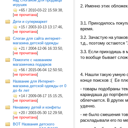
над слоганом для продавца
игрушек
2. Именно этих обложек
+65
/
2010-03-22 15:59:38,
[
не прочитана
]
Дети и супермаркет
3.1. Приходилось покуп
+15
/
2003-10-13 13:17:46,
время.
[
не прочитана
]
3.2. Зачастую на упаков
Слоган для сайта интернет-
т.д., поэтому остаются 
магазина детской одежды
+21
/
2004-12-06 16:33:50,
3.3. Если приходишь в 
[
не прочитана
]
то вообще бывает сложн
Помогите с названием
магазинчика подарков
+56
/
2015-06-04 12:50:50,
4. Нашли такую умную 
[
не прочитана
]
конце поисков :( Ее пл
Название для Интернет-
магазина детской одежды от 0
- товары подобраны тем
до 4х лет
карандаша до портфеля),
+14
/
2009-08-17 15:15:25,
облегчается. В других 
[
не прочитана
]
удачно.
Ненавижу детей и конфеты
+20
/
2003-05-30 12:29:58,
- не было смешения тов
[
не прочитана
]
раскладывали его по м
ВОТ Названия детского