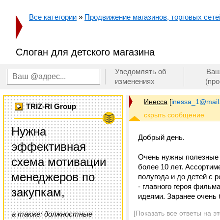
Все категории
»
Продвижение магазинов, торговых сетей
Слоган для детского магазина
Уведомлять об
Ваш
изменениях
(пр
Инесса
[
inessa_1@mail
TRIZ-RI Group
Нужна
Добрый день.
эффективная
Очень нужны полезные с
схема мотивации
более 10 лет. Ассортим
менеджеров по
полугода и до детей с 
- главного героя фильм
закупкам,
идеями. Заранее очень
[Показать все ответы на э
а также: должностные