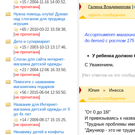
+15
/
2004-11-16 14:00:52,
Галина Владимирова
[
[
не прочитана
]
Нужна помощь клуба! Думаю
над слоганом для продавца
игрушек
+65
/
2010-03-22 15:59:38,
[
не прочитана
]
Ассортимент магазина:
до детей с ростом 175
Дети и супермаркет
+15
/
2003-10-13 13:17:46,
[
не прочитана
]
У ребенка должно 
Слоган для сайта интернет-
магазина детской одежды
С Уважением,
+21
/
2004-12-06 16:33:50,
[
не прочитана
]
[Нет ответов на это сообщ
Помогите с названием
магазинчика подарков
Юлия
»
Инесса
+56
/
2015-06-04 12:50:50,
[
не прочитана
]
Название для Интернет-
магазина детской одежды от 0
"От 0 до 16!"
до 4х лет
И привязываясь к назва
+14
/
2009-08-17 15:15:25,
"Трудные проблемы име
[
не прочитана
]
"Джуниор - это не трудны
Ненавижу детей и конфеты