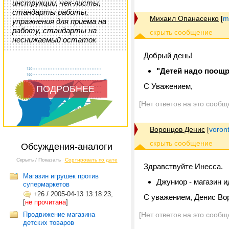
инструкции, чек-листы,
стандарты работы,
Михаил Опанасенко
[
m
упражнения для приема на
работу, стандарты на
неснижаемый остаток
Добрый день!
"Детей надо поощр
С Уважением,
ПОДРОБНЕЕ
[Нет ответов на это сообщ
Воронцов Денис
[
voron
Обсуждения-аналоги
Скрыть / Показать
Сортировать по дате
Здравствуйте Инесса.
Магазин игрушек против
Джуниор - магазин и
супермаркетов
+26
/
2005-04-13 13:18:23,
С уважением, Денис Во
[
не прочитана
]
Продвижение магазина
[Нет ответов на это сообщ
детских товаров