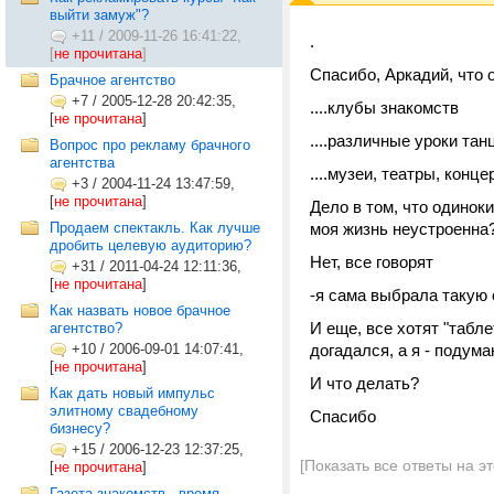
выйти замуж"?
+11
/
2009-11-26 16:41:22,
.
[
не прочитана
]
Спасибо, Аркадий, что 
Брачное агентство
+7
/
2005-12-28 20:42:35,
....клубы знакомств
[
не прочитана
]
....различные уроки тан
Вопрос про рекламу брачного
агентства
....музеи, театры, конце
+3
/
2004-11-24 13:47:59,
[
не прочитана
]
Дело в том, что одиноки
Продаем спектакль. Как лучше
моя жизнь неустроенна?
дробить целевую аудиторию?
Нет, все говорят
+31
/
2011-04-24 12:11:36,
[
не прочитана
]
-я сама выбрала такую 
Как назвать новое брачное
И еще, все хотят "табл
агентство?
+10
/
2006-09-01 14:07:41,
догадался, а я - подум
[
не прочитана
]
И что делать?
Как дать новый импульс
элитному свадебному
Спасибо
бизнесу?
+15
/
2006-12-23 12:37:25,
[Показать все ответы на э
[
не прочитана
]
Газета знакомств - время