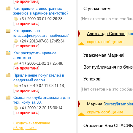
[
не прочитана
]
С уважением,
Как привлечь иностранных
женихов в брачное агентство?
[Нет ответов на это сообщ
+6
/
2009-03-01 02:26:38,
[
не прочитана
]
Как правильно
Александр Соколов
[
ko
классифицировать проблемы?
+24
/
2013-07-08 17:45:34,
[
не прочитана
]
Как раскрутить брачное
Уважаемая Марина!
агентство
+4
/
2006-11-01 17:25:49,
Вот публикация по близ
[
не прочитана
]
Привлечение покупателей в
Успехов!
свадебный салон.
+15
/
2019-07-11 08:11:18,
[Нет ответов на это сообщ
[
не прочитана
]
Создание клуба знакомств для
тех, кому за 30.
Марина
[
kursz@rambler
+4
/
2009-12-20 15:30:14,
[
не прочитана
]
Создать аналогичное
Огромное Вам СПАСИБ
обсуждение...