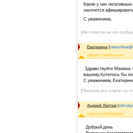
Какие у них негативные
захочется афишировать 
С уважением,
[Нет ответов на это сообщ
Екатерина
[
rabochkat@m
Здравствуйте Маоина. 
вашему.Хотелось бы по
С уважением, Екатерин
[Показать все ответы на э
Андрей Лаптев
[
otkrytyi
Добрый день.
Вношу на рассмотрение