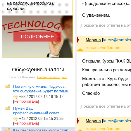
на работу, методики и
- (продолжите список)...
скрипты
С уважением,
[Показать все ответы на э
ПОДРОБНЕЕ
Марина
[
kursz@rambler
Открыла Курсы "КАК 
Обсуждения-аналоги
Как правильно реклами
Скрыть / Показать
Сортировать по дате
Может. этот Курс будет
работает психолог, мы н
Про личную жизнь. Надеюсь,
что обсуждение будет по теме
Спасибо
+58
/
2017-02-14 16:15:12,
[
не прочитана
]
[Показать все ответы на э
Нужен Ваш
профессиональный совет
+43
/
2012-08-15 15:21:35,
Марина
[
kursz@rambler
[
не прочитана
]
Как рекламировать курсы "Как