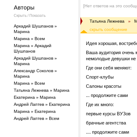
[Нет ответов на это сообщ
Авторы
Скрыть / Показать
Татьяна Лежнева
»
М
Аркадий Шушпанов »
Марина
Марина » Всем
Идея хорошая, востреб
Марина » Аркадий
Шушпанов
Ваша аудитория очень 
Аркадий Шушпанов »
немолодые девушки не 
Марина
Где они себя меняют:
Александр Соколов »
Марина
Спорт-клубы
Марина » Всем
Салоны красоты
Татьяна Лежнева » Марина
... продолжите сами
Екатерина » Марина
Андрей Лаптев » Екатерина
Где их много:
Марина » Екатерина
первые курсы ВУЗов
Андрей Лаптев » Всем
брачные агентства
.... продолжите сами