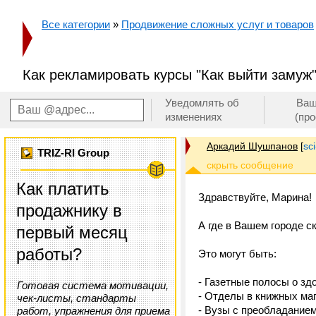
Все категории
»
Продвижение сложных услуг и товаров
Как рекламировать курсы "Как выйти замуж
Уведомлять об
Ваш
изменениях
(пр
Аркадий Шушпанов
[
sc
TRIZ-RI Group
Как платить
Здравствуйте, Марина!
продажнику в
А где в Вашем городе с
первый месяц
работы?
Это могут быть:
- Газетные полосы о з
Готовая система мотивации,
- Отделы в книжных ма
чек-листы, стандарты
- Вузы с преобладанием
работ, упражнения для приема