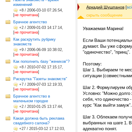
изменений
Аркадий Шушпанов
[
sc
+8
/
2006-03-10 07:26:54,
[
не прочитана
]
Брачное агентство
+2
/
2009-01-03 14:17:14,
Уважаемая Марина!
[
не прочитана
]
Как раскрутить рубрику
Если Ваши потенциальны
знакомств
думают. Вы уже сформул
+9
/
2006-06-09 10:38:02,
"одиночество", "принц".
[
не прочитана
]
Как пополнить базу "женихов"?
Поэтому:
+8
/
2010-07-02 17:15:17,
Шаг 1. Выбираем те мес
[
не прочитана
]
ситуации (совместными
Раскрутка "Газеты знакомств"
+7
/
2009-07-03 12:19:33,
Шаг 2. Формулируем обр
[
не прочитана
]
Условно: "Можно долго 
Брачное агентство в
себя, что одиночество -
маленьком городке
курс "Как выйти замуж"..
+2
/
2010-01-25 13:17:44,
[
не прочитана
]
Шаг 3. Облекаем получе
Какая должна быть реклама
выбранных на шаге 1. В
свадебного салона?
адекватно понят.
+27
/
2015-03-12 17:12:03,