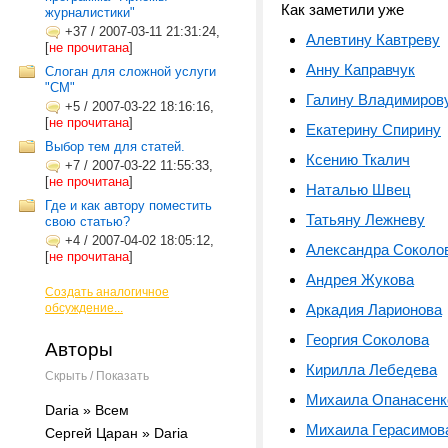
Как заметили уже
журналистики"
+37
/
2007-03-11 21:31:24,
Алевтину Кавтреву
[
не прочитана
]
Анну Каправчук
Слоган для сложной услуги
"СМ"
Галину Владимиров
+5
/
2007-03-22 18:16:16,
[
не прочитана
]
Екатерину Спирину
Выбор тем для статей.
Ксению Ткалич
+7
/
2007-03-22 11:55:33,
[
не прочитана
]
Наталью Швец
Где и как автору поместить
Татьяну Лежневу
свою статью?
+4
/
2007-04-02 18:05:12,
Александра Соколо
[
не прочитана
]
Андрея Жукова
Создать аналогичное
обсуждение...
Аркадия Ларионова
Георгия Соколова
Авторы
Кирилла Лебедева
Скрыть / Показать
Михаила Опанасенк
Daria » Всем
Михаила Герасимов
Сергей Царан » Daria