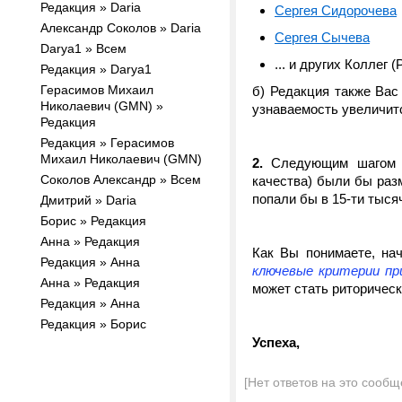
Редакция » Daria
Сергея Сидорочева
Александр Соколов » Daria
Сергея Сычева
Darya1 » Всем
... и других Коллег
Редакция » Darya1
Герасимов Михаил
б) Редакция также Вас
Николаевич (GMN) »
узнаваемость увеличит
Редакция
Редакция » Герасимов
Михаил Николаевич (GMN)
2.
Следующим шагом мо
Соколов Александр » Всем
качества) были бы раз
попали бы в 15-ти тыс
Дмитрий » Daria
Борис » Редакция
Анна » Редакция
Как Вы понимаете, на
Редакция » Анна
ключевые критерии пр
Анна » Редакция
может стать риторическ
Редакция » Анна
Редакция » Борис
Успеха,
[Нет ответов на это сообщ