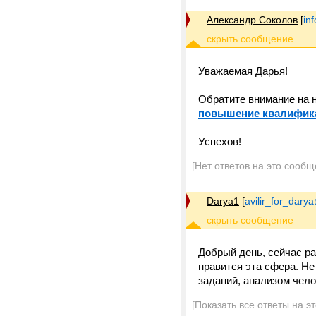
Александр Соколов
[
in
Уважаемая Дарья!
Обратите внимание на 
повышение квалификац
Успехов!
[Нет ответов на это сообщ
Darya1
[
avilir_for_darya
Добрый день, сейчас ра
нравится эта сфера. Не
заданий, анализом челов
[Показать все ответы на э