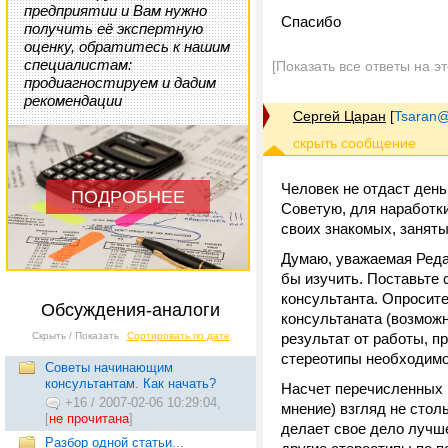
предприятии и Вам нужно
Спасибо
получить её экспертную
оценку, обратитесь к нашим
специалистам:
[Показать все ответы на э
продиагностируем и дадим
рекомендации
Сергей Царан
[
Tsaran@
Человек не отдаст день
ПОДРОБНЕЕ
Советую, для наработки
своих знакомых, заняты
Думаю, уважаемая Редак
бы изучить. Поставьте 
консультанта. Опросите
Обсуждения-аналоги
консультаната (возможн
Скрыть / Показать
Сортировать по дате
результат от работы, п
стереотипы необходимо
Советы начинающим
консультантам. Как начать?
Насчет перечисленных в
+16
/
2007-02-06 10:29:04,
мнение) взгляд не стол
[
не прочитана
]
делает свое дело лучш
Разбор одной статьи...