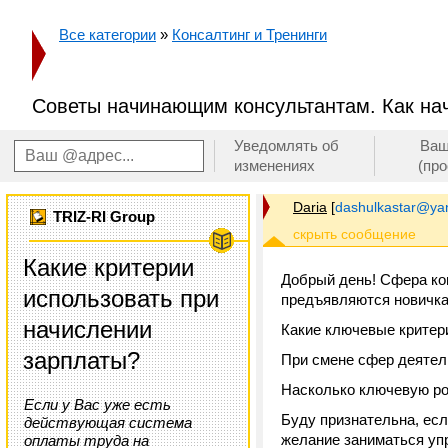
Все категории
»
Консалтинг и Тренинги
Советы начинающим консультантам. Как на
Уведомлять об
Ваш
изменениях
(пр
Daria
[
dashulkastar@ya
TRIZ-RI Group
Какие критерии
Добрый день! Сфера кон
использовать при
предъявляются новичка
начислении
Какие ключевые критери
зарплаты?
При смене сфер деятель
Насколько ключевую ро
Если у Вас уже есть
Буду признательна, есл
действующая система
желание заниматься уп
оплаты труда на