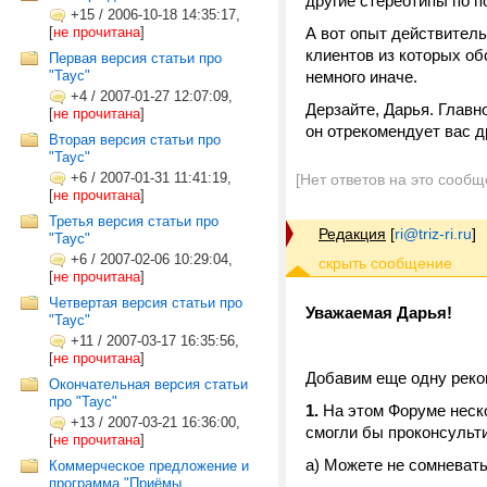
другие стереотипы по п
+15
/
2006-10-18 14:35:17,
[
не прочитана
]
А вот опыт действитель
клиентов из которых о
Первая версия статьи про
"Таус"
немного иначе.
+4
/
2007-01-27 12:07:09,
Дерзайте, Дарья. Главн
[
не прочитана
]
он отрекомендует вас д
Вторая версия статьи про
"Таус"
+6
/
2007-01-31 11:41:19,
[Нет ответов на это сообщ
[
не прочитана
]
Третья версия статьи про
Редакция
[
ri@triz-ri.ru
]
"Таус"
+6
/
2007-02-06 10:29:04,
[
не прочитана
]
Четвертая версия статьи про
Уважаемая Дарья!
"Таус"
+11
/
2007-03-17 16:35:56,
[
не прочитана
]
Добавим еще одну реко
Окончательная версия статьи
про "Таус"
1.
На этом Форуме неск
+13
/
2007-03-21 16:36:00,
смогли бы проконсульти
[
не прочитана
]
а) Можете не сомневать
Коммерческое предложение и
программа "Приёмы