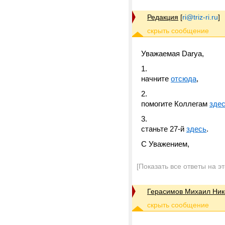
Редакция
[
ri@triz-ri.ru
]
Уважаемая Darya,
начните
отсюда
,
помогите Коллегам
зде
станьте 27-й
здесь
.
С Уважением,
[Показать все ответы на э
Герасимов Михаил Ник