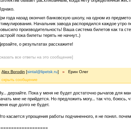
Коллектив бывает расхлябанным, когда нету определенной жестк
Однако.
Три года назад окончил банковскую школу, на одном из предмет
стимулирования. Начальник завода распорядился каждое утро п
повысило производительность! Ваша система билетов как та ст
настрой! пока билеты терять не начнут..)
Дерзайте, о результатах расскажите!
оказать все ответы на это сообщение]
Alex Borodin
[
sintal@lipetsk.ru
]
»
Ерин Олег
Ну... дерзайте. Пока у меня не будет достаточно рычагов для м
начать мне не прийдется. Но предложить могу... так что, боюсь, 
меня еще долго не будет.
Что касается упрощения работы подчиненного, я не понял. поче
===================