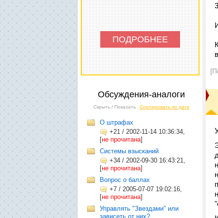
ПОДРОБНЕЕ
[П
Обсуждения-аналоги
Скрыть / Показать
Сортировать по дате
О штрафах
+21
/
2002-11-14 10:36:34,
[
не прочитана
]
Системы взысканий
+34
/
2002-09-30 16:43:21,
[
не прочитана
]
Вопрос о баллах
+7
/
2005-07-07 19:02:16,
[
не прочитана
]
Управлять "Звездами" или
зависеть от них?