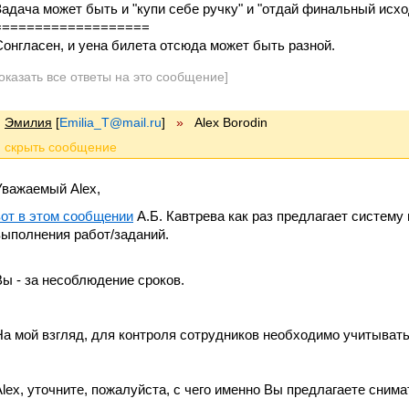
Задача может быть и "купи себе ручку" и "отдай финальный исхо
===================
Сонгласен, и уена билета отсюда может быть разной.
оказать все ответы на это сообщение]
Эмилия
[
Emilia_T@mail.ru
]
»
Alex Borodin
Уважаемый Alex,
вот в этом сообщении
А.Б. Кавтрева как раз предлагает систему
выполнения работ/заданий.
Вы - за несоблюдение сроков.
На мой взгляд, для контроля сотрудников необходимо учитывать 
Alex, уточните, пожалуйста, с чего именно Вы предлагаете снима