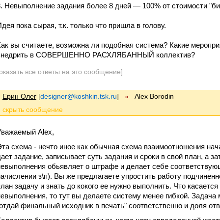
3. Невыполнение задания более 8 дней — 100% от стоимости "би
Идея пока сырая, т.к. только что пришла в голову.
Как вы считаете, возможна ли подобная система? Какие меропри
внедрить в СОВЕРШЕННО РАСХЛЯБАННЫЙ коллектив?
оказать все ответы на это сообщение]
Ерин Олег
[
designer@koshkin.tsk.ru
]
»
Alex Borodin
Уважаемый Alex,
Эта схема - нечто иное как обычная схема взаимоотношения нач
дает задание, записывает суть задания и сроки в свой план, а з
невыполнения обьявляет о штрафе и делает себе соответствующ
начислении з\п). Вы же предлагаете упростить работу подчиненн
план задачу и знать до кокого ее нужно выполнить. Что касается
невыполнения, то тут вы делаете систему менее гибкой. Задача м
"отдай финальный исходник в печать" соответственно и доля отв