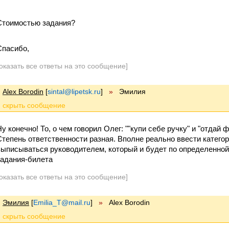
Стоимостью задания?
Спасибо,
оказать все ответы на это сообщение]
Alex Borodin
[
sintal@lipetsk.ru
]
»
Эмилия
Ну конечно! То, о чем говорил Олег: ""купи себе ручку" и "отдай 
Степень ответственности разная. Вполне реально ввести категор
выписываться руководителем, который и будет по определенной
задания-билета
оказать все ответы на это сообщение]
Эмилия
[
Emilia_T@mail.ru
]
»
Alex Borodin