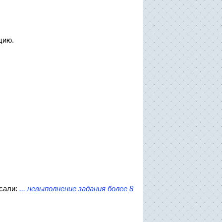
цию.
исали:
...
невыполнение задания более 8