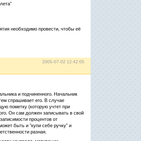
лета"
ятия необходимо провести, чтобы её
2005-07-02 12:42:05
альника и подчиненного. Начальник
атем спрашивает его. В случае
ую пометку (которую учтет при
ого. Он сам должен записывать в свой
 записимости процентов от
ожет быть и "купи себе ручку" и
етственности разная.