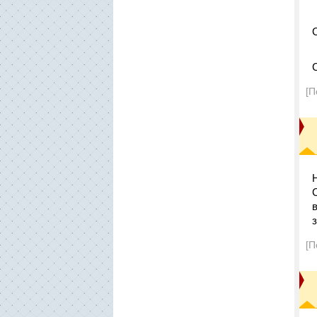
[П
[П