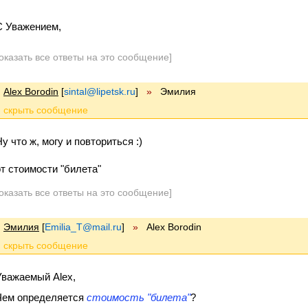
С Уважением,
оказать все ответы на это сообщение]
Alex Borodin
[
sintal@lipetsk.ru
]
»
Эмилия
у что ж, могу и повториться :)
от стоимости "билета"
оказать все ответы на это сообщение]
Эмилия
[
Emilia_T@mail.ru
]
»
Alex Borodin
Уважаемый Alex,
Чем определяется
стоимость "билета"
?