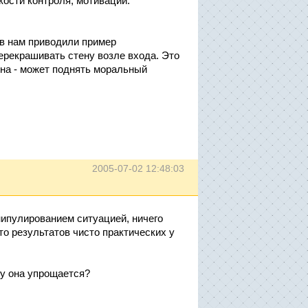
ости контроля, мотивации.
ов нам приводили пример
ерекрашивать стену возле входа. Это
ена - может поднять моральный
2005-07-02 12:48:03
анипулированием ситуацией, ничего
что результатов чисто практических у
му она упрощается?