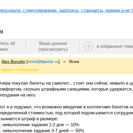
ерсонала, стимулирование, зарплаты, стандарты, премии и не т
ея
лять об
Ваши данные
в избранные тем
ниях
(просмотреть)
Alex Borodin
[
sintal@lipetsk.ru
]
»
Всем
Вчера покупал билеты на самолет... стоят они сейчас немало и 
комфортом, сколько штрафными санкциями, которые удержатся, 
опоздания на него.
Вот я и подумал, что возможно введение в коллективе билетов н
определенной стоимостью, под которой подписывается сотрудник
взымается штраф в размере:
1. невыполение задания 1-2 дня — 10%
2. невыполнение задания 3-7 дней — 50%