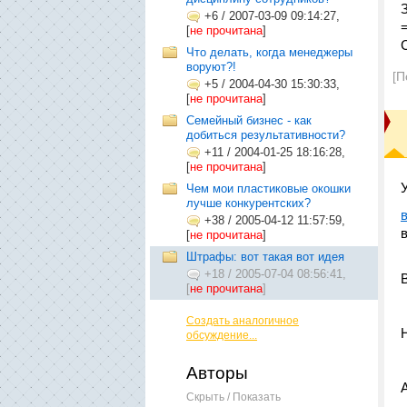
+6
/
2007-03-09 09:14:27,
[
не прочитана
]
Что делать, когда менеджеры
воруют?!
[П
+5
/
2004-04-30 15:30:33,
[
не прочитана
]
Семейный бизнес - как
добиться результативности?
+11
/
2004-01-25 18:16:28,
[
не прочитана
]
Чем мои пластиковые окошки
лучше конкурентских?
+38
/
2005-04-12 11:57:59,
[
не прочитана
]
Штрафы: вот такая вот идея
+18
/
2005-07-04 08:56:41,
[
не прочитана
]
Создать аналогичное
обсуждение...
Авторы
Скрыть / Показать