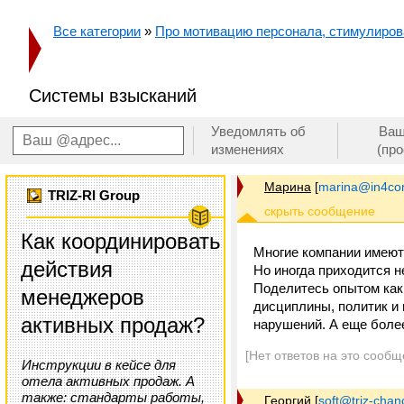
Все категории
»
Про мотивацию персонала, стимулирован
Системы взысканий
Уведомлять об
Ваш
изменениях
(пр
Марина
[
marina@in4c
TRIZ-RI Group
Как координировать
Многие компании имеют
действия
Но иногда приходится н
Поделитесь опытом как
менеджеров
дисциплины, политик и 
активных продаж?
нарушений. А еще боле
[Нет ответов на это сообщ
Инструкции в кейсе для
отела активных продаж. А
также: стандарты работы,
Георгий
[
soft@triz-chan