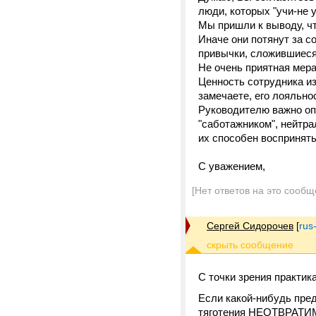
люди, которых "учи-не 
Мы пришли к выводу, ч
Иначе они потянут за с
привычки, сложившиеся
Не очень приятная мера
Ценность сотрудника из
замечаете, его лояльно
Руководителю важно оп
"саботажником", нейтра
их способен воспринять
С уважением,
[Нет ответов на это сообщ
Сергей Сидорочев
[
rus
С точки зрения практика
Если какой-нибудь пред
тяготения НЕОТВРАТИ