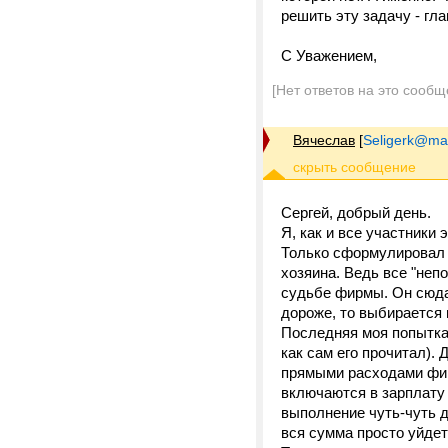
решить эту задачу - гл
C Уважением,
[Нет ответов на это сообщ
Вячеслав
[
Seligerk@mai
Сергей, добрый день.
Я, как и все участники
Только сформулировал е
хозяина. Ведь все "неп
судьбе фирмы. Он сюда 
дороже, то выбирается 
Последняя моя попытка 
как сам его прочитал).
прямыми расходами фир
включаются в зарплату 
выполнение чуть-чуть д
вся сумма просто уйде