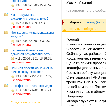
персонала)?
Удачи! Марина!
+37
/
2002-10-05 15:28:57,
[
не прочитана
]
[Нет ответов на это сообщ
Как стимулировать
дисциплину сотрудников?
Марина
[
marina@in4c
+6
/
2007-03-09 09:14:27,
[
не прочитана
]
Что делать, когда менеджеры
воруют?!
Георгий,
+5
/
2004-04-30 15:30:33,
Компания наша молодая
[
не прочитана
]
Область нашей деятельн
Семейный бизнес - как
Сейчас у нас работает 
добиться результативности?
Когда количественный с
+11
/
2004-01-25 18:16:28,
[
не прочитана
]
Одна из причин пробле
квалифицированных спе
Чем мои пластиковые окошки
лучше конкурентских?
брать на работу специа
+38
/
2005-04-12 11:57:59,
С методиками ТРИЗ мы 
[
не прочитана
]
тренингах ТРИЗ. Мы уж
Штрафы: вот такая вот идея
нашей компании. Так ж
+18
/
2005-07-04 08:56:41,
Команда у нас в общем
[
не прочитана
]
Например:
Иногда случаются наруш
Создать аналогичное
прогулял и т.д.)