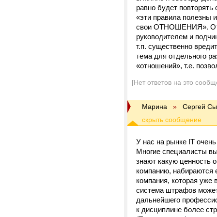
равно будет повторять 
«эти правила полезны и
свои ОТНОШЕНИЯ». Отн
руководителем и подчи
т.п. существенно вреди
тема для отдельного ра
«отношений», т.е. позв
[Нет ответов на это сообщ
Марина
»
Сергей Сы
У нас на рынке IT очен
Многие специалисты вые
знают какую ценность о
компанию, набираются е
компания, которая уже 
система штрафов может 
дальнейшего профессион
к дисциплине более стр