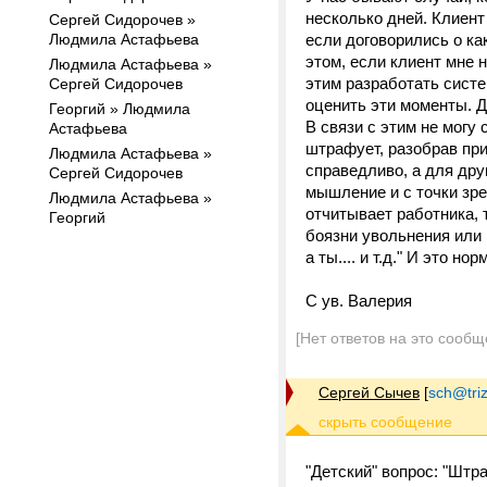
несколько дней. Клиент
Сергей Сидорочев »
Людмила Астафьева
если договорились о как
этом, если клиент мне 
Людмила Астафьева »
этим разработать систе
Сергей Сидорочев
оценить эти моменты. Д
Георгий » Людмила
В связи с этим не могу
Астафьева
штрафует, разобрав при
Людмила Астафьева »
справедливо, а для друг
Сергей Сидорочев
мышление и с точки зре
Людмила Астафьева »
отчитывает работника, 
Георгий
боязни увольнения или 
а ты.... и т.д." И это 
С ув. Валерия
[Нет ответов на это сообщ
Сергей Сычев
[
sch@triz
"Детский" вопрос: "Штр