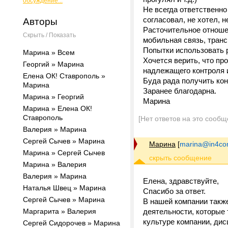
обсуждение...
Не всегда ответственно
согласовал, не хотел, не
Авторы
Расточительное отноше
Скрыть / Показать
мобильная связь, транс
Попытки использовать 
Марина » Всем
Хочется верить, что про
Георгий » Марина
надлежащего контроля и 
Елена ОК! Ставрополь »
Буда рада получить кон
Марина
Заранее благодарна.
Марина » Георгий
Марина
Марина » Елена ОК!
Ставрополь
[Нет ответов на это сообщ
Валерия » Марина
Сергей Сычев » Марина
Марина
[
marina@in4c
Марина » Сергей Сычев
Марина » Валерия
Валерия » Марина
Елена, здравствуйте,
Наталья Швец » Марина
Спасибо за ответ.
Сергей Сычев » Марина
В нашей компании такж
Маргарита » Валерия
деятельности, которые 
культуре компании, дис
Сергей Сидорочев » Марина