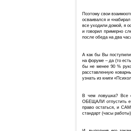
Поэтому свои взаимоот
осваивался и «набирал 
все уходили домой, я о
и говорил примерно сл
после обеда на два час
А как бы Вы поступили
на форуме – да (то ест
бы не менее 90 % руко
расставленную коварны
узнать из книги «Психо
В чем ловушка? Все 
ОБЕЩАЛИ отпустить ег
право остаться, и СА
стандарт (часы работы)
И, выполнив его зака