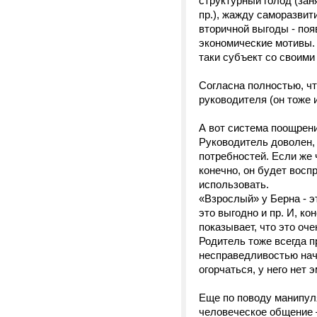
структурный голод (заня
пр.), жажду саморазвит
вторичной выгоды - по
экономические мотивы. 
таки субъект со своими
Согласна полностью, чт
руководителя (он тоже и
А вот система поощрен
Руководитель доволен, 
потребностей. Если же
конечно, он будет восп
использовать.
«Взрослый» у Берна - э
это выгодно и пр. И, к
показывает, что это оч
Родитель тоже всегда п
несправедливостью нача
огорчаться, у него нет 
Еще по поводу манипуля
человеческое общение –