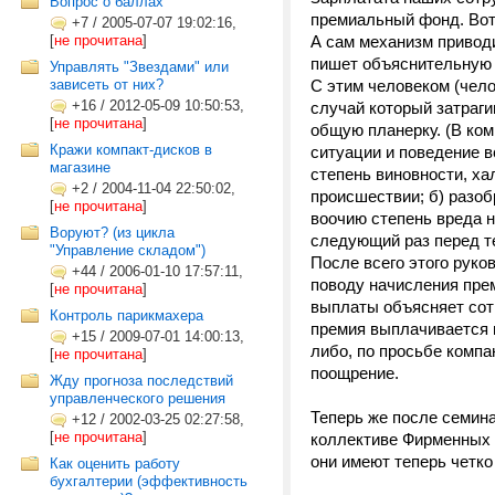
Вопрос о баллах
премиальный фонд. Вот
+7
/
2005-07-07 19:02:16,
[
не прочитана
]
А сам механизм привод
пишет объяснительную н
Управлять "Звездами" или
зависеть от них?
С этим человеком (чело
+16
/
2012-05-09 10:50:53,
случай который затраг
[
не прочитана
]
общую планерку. (В ко
Кражи компакт-дисков в
ситуации и поведение 
магазине
степень виновности, ха
+2
/
2004-11-04 22:50:02,
происшествии; б) разоб
[
не прочитана
]
воочию степень вреда н
Воруют? (из цикла
следующий раз перед те
"Управление складом")
После всего этого руко
+44
/
2006-01-10 17:57:11,
поводу начисления пре
[
не прочитана
]
выплаты объясняет сотр
Контроль парикмахера
премия выплачивается 
+15
/
2009-07-01 14:00:13,
либо, по просьбе компа
[
не прочитана
]
поощрение.
Жду прогноза последствий
управленческого решения
Теперь же после семина
+12
/
2002-03-25 02:27:58,
[
не прочитана
]
коллективе Фирменных С
они имеют теперь четко
Как оценить работу
бухгалтерии (эффективность