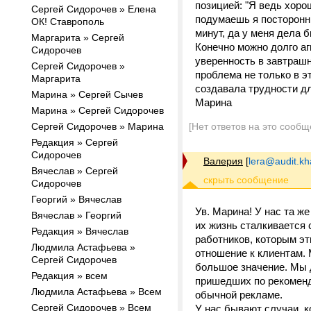
позицией: "Я ведь хоро
Сергей Сидорочев » Елена
подумаешь я посторонню
ОК! Ставрополь
минут, да у меня дела 
Маргарита » Сергей
Конечно можно долго аг
Сидорочев
уверенность в завтрашн
Сергей Сидорочев »
проблема не только в э
Маргарита
создавала трудности дл
Марина » Сергей Сычев
Марина
Марина » Сергей Сидорочев
Сергей Сидорочев » Марина
[Нет ответов на это сообщ
Редакция » Сергей
Сидорочев
Валерия
[
lera@audit.k
Вячеслав » Сергей
Сидорочев
Георгий » Вячеслав
Ув. Марина! У нас та 
Вячеслав » Георгий
их жизнь сталкивается 
Редакция » Вячеслав
работников, которым эт
Людмила Астафьева »
отношение к клиентам.
Сергей Сидорочев
большое значение. Мы 
Редакция » всем
пришедших по рекоменд
Людмила Астафьева » Всем
обычной рекламе.
Сергей Сидорочев » Всем
У нас бывают случаи, к