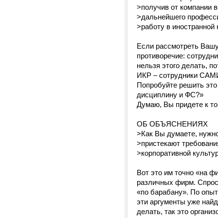
>получив от компании в
>дальнейшего професси
>работу в иностранной 
Если рассмотреть Вашу 
противоречие: сотрудн
нельзя этого делать, п
ИКР – сотрудники САМИ
Попробуйте решить это 
дисциплину и ФС?»
Думаю, Вы придете к то
ОБ ОБЪЯСНЕНИЯХ
>Как Вы думаете, нужно
>пристекают требовани
>корпоративной культу
Вот это им точно «на ф
различных фирм. Спроси
«по барабану». По опыт
эти аргументы уже найд
делать, так это органи