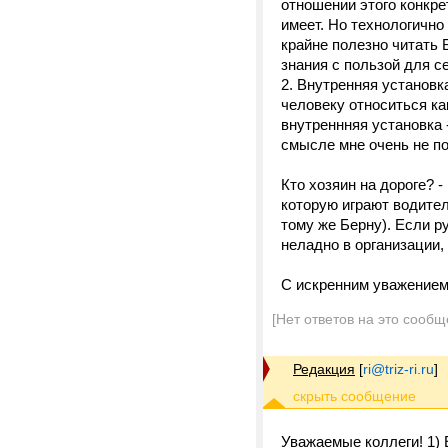
отношении этого конкрет
имеет. Но технологичн
крайне полезно читать 
знания с пользой для с
2. Внутренняя установк
человеку относиться ка
внутреннняя установка -
смысле мне очень не п
Кто хозяин на дороге? 
которую играют водител
тому же Берну). Если р
неладно в организации,
С искренним уважением
[Нет ответов на это сообщ
Редакция
[
ri@triz-ri.ru
]
Уважаемые коллеги! 1) 