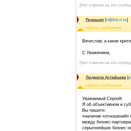
[Нет ответов на это сообщ
Редакция
[
ri@triz-ri.ru
]
Вячеслав, а какие кри
С Уважением,
[Нет ответов на это сообщ
Людмила Астафьева
[
p
Уважаемый Сергей!
Я об объективном и суб
Вы пишите:
«наличие «отношений» 
между бизнес-партнерам
серьезнейших бизнес-ош