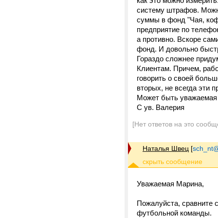
как это можно измерить
систему штрафов. Можно
суммы в фонд "Чая, коф
предприятие по телефон
а противно. Вскоре сами
фонд. И довольно быстр
Гораздо сложнее приду
Клиентам. Причем, работ
говорить о своей большо
вторых, не всегда эти 
Может быть уважаемая 
С ув. Валерия
[Нет ответов на это сообщ
Наталья Швец
[
sch_nt@t
Уважаемая Марина,
Пожалуйста, сравните с
футбольной команды.