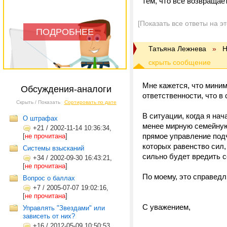
тем, что все возвращает
[Показать все ответы на э
ПОДРОБНЕЕ
Татьяна Лежнева
»
Н
Мне кажется, что мини
Обсуждения-аналоги
ответственности, что в
Скрыть / Показать
Сортировать по дате
В ситуации, когда я нач
О штрафах
менее мирную семейную 
+21
/
2002-11-14 10:36:34,
прямое управление подч
[
не прочитана
]
которых равенство сил,
Системы взысканий
сильно будет вредить 
+34
/
2002-09-30 16:43:21,
[
не прочитана
]
По моему, это справедл
Вопрос о баллах
+7
/
2005-07-07 19:02:16,
[
не прочитана
]
С уважением,
Управлять "Звездами" или
зависеть от них?
+16
/
2012-05-09 10:50:53,