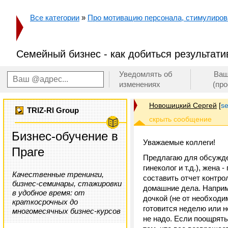
Все категории
»
Про мотивацию персонала, стимулирован
Семейный бизнес - как добиться результати
Уведомлять об
Ваш
изменениях
(пр
Новошицкий Сергей
[
s
TRIZ-RI Group
Бизнес-обучение в
Уважаемые коллеги!
Праге
Предлагаю для обсужден
гинеколог и т.д.), жена
Качественные тренинги,
составить отчет контро
бизнес-семинары, стажировки
домашние дела. Наприме
в удобное время: от
дочкой (не от необходим
краткосрочных до
готовится неделю или н
многомесячных бизнес-курсов
не надо. Если поощрять