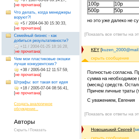
100р
10р
[
не прочитана
]
500р
50р
Что делать, когда менеджеры
воруют?!
но это уже далеко не су
+5
/
2004-04-30 15:30:33,
[
не прочитана
]
[Показать все ответы на э
Семейный бизнес - как
добиться результативности?
+11
/
2004-01-25 18:16:28,
KEY
[
kuzen_2000@mail.
[
не прочитана
]
Чем мои пластиковые окошки
лучше конкурентских?
+38
/
2005-04-12 11:57:59,
Полностью согласна. П
[
не прочитана
]
сумма на необходимое (
Штрафы: вот такая вот идея
(месяц) средств. Остал
+18
/
2005-07-04 08:56:41,
Причем личные траты (т
[
не прочитана
]
С уважением, Евгения
Создать аналогичное
обсуждение...
[Показать все ответы на э
Авторы
Новошицкий Сергей
[
s
Скрыть / Показать