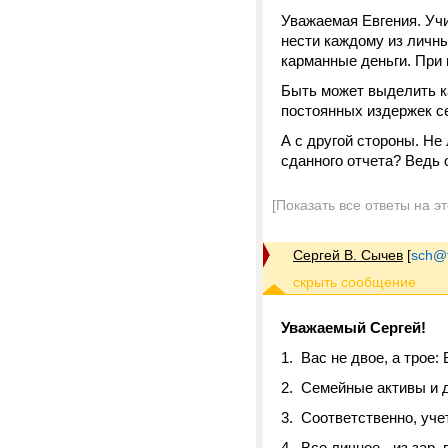
Уважаемая Евгения. Учи
нести каждому из личны
карманные деньги. При
Быть может выделить к
постоянных издержек с
А с другой стороны. Не
сданного отчета? Ведь 
[Показать все ответы на э
Сергей В. Сычев
[
sch@tr
Уважаемый Сергей!
1. Вас не двое, а трое:
2. Семейные активы и 
3. Соответственно, уче
4. Все личное - из зар. 