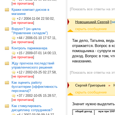
[
не прочитана
]
[Показать все ответы на э
Кражи компакт-дисков в
магазине
+2
/
2004-11-04 22:50:02,
Новошицкий Сергей
[
s
[
не прочитана
]
Воруют? (из цикла
"Управление складом")
+44
/
2006-01-10 17:57:11,
Так дело, Татьяна, ведь
[
не прочитана
]
отражается. Вопрос в к
Контроль парикмахера
помощьника - супруги 
+15
/
2009-07-01 14:00:13,
доход. Вопрос в том, 
[
не прочитана
]
наказанию.
Жду прогноза последствий
управленческого решения
+12
/
2002-03-25 02:27:58,
[Показать все ответы на э
[
не прочитана
]
Как оценить работу
Сергей Григорьев
»
бухгалтерии (эффективность
персонала)?
+37
/
2002-10-05 15:28:57,
[
не прочитана
]
Значит нужно выделить 
Как стимулировать
дисциплину сотрудников?
общий доход
муж при 100
+6
/
2007-03-09 09:14:27,