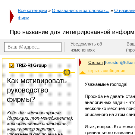
Все категории
»
О названиях и заголовках...
»
О назван
фирм
Про название для интегрированной инфор
Уведомлять об
Ваш
изменениях
(пр
Степан
[
forester@tdkon
TRIZ-RI Group
Как мотивировать
Уважаемые господа!
руководство
Просьба не давать ста
фирмы?
аналогичных задач - что
несколько месяцев пои
Кейс для администрации
описанного на этом сайт
(дирекции, топ-менеджмента):
корпоративные стандарты,
Итак, вопрос. Кто мож
калькулятор зарплат,
тривиального названия 
упражнения для приема на