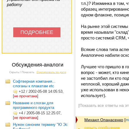
т.п.)? Изюминка в том, 
работу
образец интегрированно
одном флаконе, позицио
На рынке этой системы 
ПОДРОБНЕЕ
время называли "склад"
просто системой CRM, 
Всякие слова типа аспек
Аналогично набили оско
Обсуждения-аналоги
Лучшее что пришло в го
вопрос - может, кто ки
Скрыть / Показать
Сортировать по дате
не застолбил ли кто по
Софтверная компания...
неплохой, хороший даже
слоганы к плакатам etc
уже использован в некое
+12
/
2002-05-08 14:05:53,
использует).
[
не прочитана
]
Название и слоган для
[Показать все ответы на э
программного продукта
+4
/
2005-08-15 12:25:07,
[
не прочитана
]
Михаил Опанасенко
[
m
Нужен синоним термину "Ю Эс