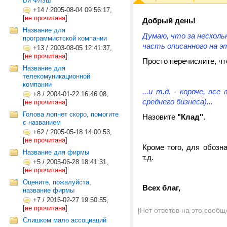
Би Флэш"
+14
/
2005-08-04 09:56:17,
[
не прочитана
]
Добрый день!
Название для
Думаю, что за несколь
программистской компании
часть описанного на эт
+13
/
2003-08-05 12:41:37,
[
не прочитана
]
Просто перечислите, чт
Название для
телекомуникационной
компании
...и т.д. - короче, в
+8
/
2004-01-22 16:46:08,
среднего бизнеса)...
[
не прочитана
]
Голова лопнет скоро, помогите
Назовите
"Клад".
с названием
+62
/
2005-05-18 14:00:53,
[
не прочитана
]
Кроме того, для обозна
Название для фирмы
т.д.
+5
/
2005-06-28 18:41:31,
[
не прочитана
]
Оцените, пожалуйста,
Всех благ,
название фирмы
+7
/
2016-02-27 19:50:55,
[
не прочитана
]
[Нет ответов на это сообщ
Слишком мало ассоциаций