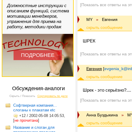
[Показать все ответы на э
Должностные инструкции с
описанием функций, система
мотивации менеджеров,
МY
»
Евгения
упражнения для приема на
работу, методики продаж
ШРЕК
[Показать все ответы на э
ПОДРОБНЕЕ
Евгения
[
evgenia_k@inb
Обсуждения-аналоги
Шрек - это серьёзно?....
Скрыть / Показать
Сортировать по дате
[Показать все ответы на э
Софтверная компания...
слоганы к плакатам etc
Анна Буздыкина
»
М
+12
/
2002-05-08 14:05:53,
[
не прочитана
]
Название и слоган для