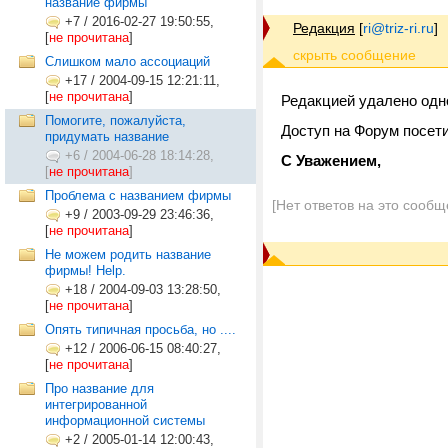
название фирмы
+7
/
2016-02-27 19:50:55,
Редакция
[
ri@triz-ri.ru
]
[
не прочитана
]
Слишком мало ассоциаций
+17
/
2004-09-15 12:21:11,
[
не прочитана
]
Редакцией удалено одн
Помогите, пожалуйста,
Доступ на Форум посет
придумать название
+6
/
2004-06-28 18:14:28,
С Уважением,
[
не прочитана
]
Проблема с названием фирмы
[Нет ответов на это сообщ
+9
/
2003-09-29 23:46:36,
[
не прочитана
]
Не можем родить название
фирмы! Help.
+18
/
2004-09-03 13:28:50,
[
не прочитана
]
Опять типичная просьба, но ....
+12
/
2006-06-15 08:40:27,
[
не прочитана
]
Про название для
интегрированной
информационной системы
+2
/
2005-01-14 12:00:43,