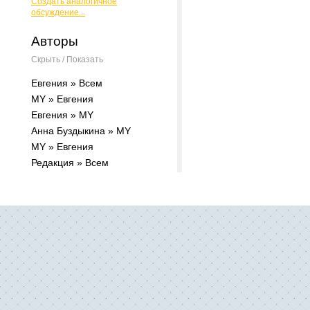
Создать аналогичное
обсуждение...
Авторы
Скрыть / Показать
Евгения » Всем
МY » Евгения
Евгения » МY
Анна Буздыкина » МY
МY » Евгения
Редакция » Всем