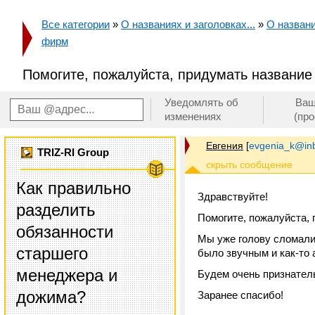
Все категории
»
О названиях и заголовках...
»
О назван
фирм
Помогите, пожалуйста, придумать название
Уведомлять об
Ваш
изменениях
(пр
Евгения
[
evgenia_k@inb
TRIZ-RI Group
Как правильно
Здравствуйте!
разделить
Помогите, пожалуйста, 
обязанности
Мы уже голову сломали 
старшего
было звучным и как-то 
менеджера и
Будем очень признатель
дожима?
Заранее спасибо!