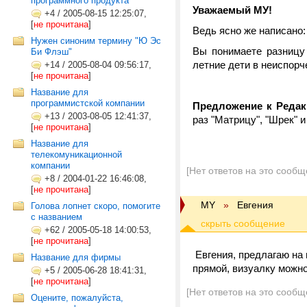
программного продукта
Уважаемый МУ!
+4
/
2005-08-15 12:25:07,
[
не прочитана
]
Ведь ясно же написано
Нужен синоним термину "Ю Эс
Вы понимаете разниц
Би Флэш"
летние дети в неиспорч
+14
/
2005-08-04 09:56:17,
[
не прочитана
]
Название для
программистской компании
Предложение к Редак
+13
/
2003-08-05 12:41:37,
раз "Матрицу", "Шрек" и т
[
не прочитана
]
Название для
телекомуникационной
компании
[Нет ответов на это сообщ
+8
/
2004-01-22 16:46:08,
[
не прочитана
]
МY
»
Евгения
Голова лопнет скоро, помогите
с названием
+62
/
2005-05-18 14:00:53,
[
не прочитана
]
Евгения, предлагаю на
Название для фирмы
прямой, визуалку можн
+5
/
2005-06-28 18:41:31,
[
не прочитана
]
[Нет ответов на это сообщ
Оцените, пожалуйста,