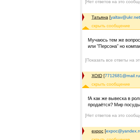
[Нет ответов на это сообщ
Татьяна
[
yaltav@ukr.net
Мучаюсь тем же вопросо
или "Персона" но компа
[Показать все ответы на э
XOID
[
7712681@mail.ru
fА как же вывеска в ро
продаётся? Мир посуды
[Нет ответов на это сообщ
expoc
[
expoc@yandex.r