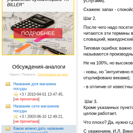
услугами).
BILLER"
Скажем: запах - спокойс
Шаг 2.
После чего надо посети
ПОДРОБНЕЕ
читаются эти термины в
словацкий, македонский,
Типовая ошибка: важно 
называются производные
Не на 100%, но высоков
Обсуждения-аналоги
- новы, но "интуитивно
Скрыть / Показать
Сортировать по дате
отшлифовано веками);
Название для магазина
- в отличие от известны
посуды
+3
/
2010-04-01 13:47:45,
[
не прочитана
]
Шаг 3.
Название сети магазинов
Кроме указанных пункто
посуды
целом работает.
+3
/
2003-06-10 12:49:21,
[
не прочитана
]
Что плохо? Да, нужно с
Какое можно дать название
С уважением, И.Л. Вике