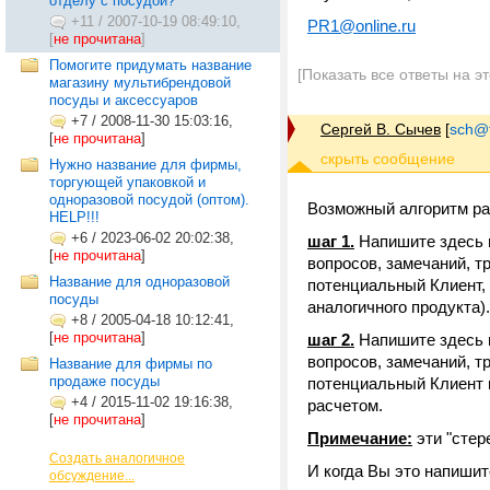
отделу с посудой?
+11
/
2007-10-19 08:49:10,
PR1@online.ru
[
не прочитана
]
Помогите придумать название
[Показать все ответы на э
магазину мультибрендовой
посуды и аксессуаров
+7
/
2008-11-30 15:03:16,
Сергей В. Сычев
[
sch@tr
[
не прочитана
]
Нужно название для фирмы,
торгующей упаковкой и
одноразовой посудой (оптом).
Возможный алгоритм ра
HELP!!!
+6
/
2023-06-02 20:02:38,
шаг 1.
Напишите здесь 
[
не прочитана
]
вопросов, замечаний, т
Название для одноразовой
потенциальный Клиент,
посуды
аналогичного продукта).
+8
/
2005-04-18 10:12:41,
[
не прочитана
]
шаг 2.
Напишите здесь 
вопросов, замечаний, т
Название для фирмы по
продаже посуды
потенциальный Клиент н
+4
/
2015-11-02 19:16:38,
расчетом.
[
не прочитана
]
Примечание:
эти "стер
Создать аналогичное
И когда Вы это напиши
обсуждение...