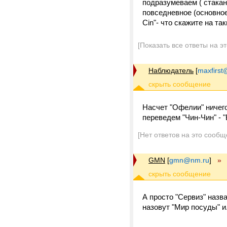
подразумеваем ( стаканы
повседневное (основное
Cin"- что скажите на т
[Показать все ответы на э
Наблюдатель
[
maxfirst
Насчет "Офелии" ничего
переведем "Чин-Чин" - "
[Нет ответов на это сообщ
GMN
[
gmn@nm.ru
]
»
А просто "Сервиз" назв
назовут "Мир посуды" и.