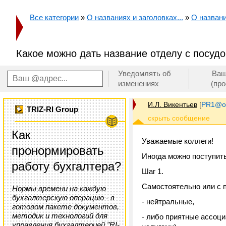
Все категории
»
О названиях и заголовках...
»
О назван
Какое можно дать название отделу с посуд
Уведомлять об
Ваш
изменениях
(пр
И.Л. Викентьев
[
PR1@on
TRIZ-RI Group
Как
Уважаемые коллеги!
пронормировать
Иногда можно поступить
работу бухгалтера?
Шаг 1.
Самостоятельно или с 
Нормы времени на каждую
бухгалтерскую операцию - в
- нейтральные,
готовом пакете документов,
методик и технологий для
- либо приятные ассоци
управления бухгалтерией "RI-