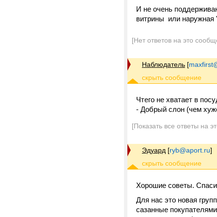
И не очень поддерживаю
витрины или наружная 
[Нет ответов на это сообщ
Наблюдатель
[
maxfirst
Чтего не хватает в посу
- Добрый слон (чем хуж
[Показать все ответы на э
Эдуард
[
ryb@aport.ru
]
Хорошие советы. Спаси
Для нас это новая групп
сазанные покупателями 