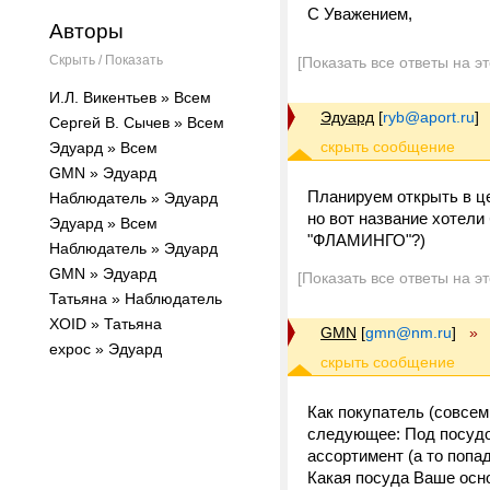
С Уважением,
Авторы
Скрыть / Показать
[Показать все ответы на э
И.Л. Викентьев » Всем
Эдуард
[
ryb@aport.ru
]
Сергей В. Сычев » Всем
Эдуард » Всем
GMN » Эдуард
Планируем открыть в це
Наблюдатель » Эдуард
но вот название хотели
Эдуард » Всем
"ФЛАМИНГО"?)
Наблюдатель » Эдуард
GMN » Эдуард
[Показать все ответы на э
Татьяна » Наблюдатель
XOID » Татьяна
GMN
[
gmn@nm.ru
]
»
expoc » Эдуард
Как покупатель (совсе
следующее: Под посудо
ассортимент (а то попад
Какая посуда Ваше осн