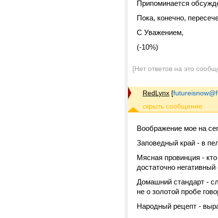
Припоминается обсужден
Пока, конечно, пересеч
С Уважением,
(-10%)
[Нет ответов на это сообщ
RedLynx
[
futureisnow@
Воображение мое на сего
Заповедный край - в пе
Мясная провинция - кто
достаточно негативный о
Домашний стандарт - сл
не о золотой пробе гово
Народный рецепт - выра