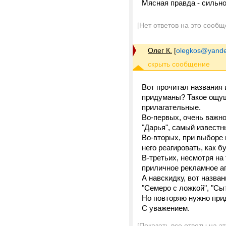
Мясная правда - сильно
[Нет ответов на это сообщ
Олег К.
[
olegkos@yande
Вот прочитал названия 
придуманы? Такое ощуще
прилагательные.
Во-первых, очень важно
"Дарья", самый известн
Во-вторых, при выборе 
него реагировать, как бу
В-третьих, несмотря на
приличное рекламное аг
А навскидку, вот назван
"Семеро с ложкой", "Сы
Но повторяю нужно прид
С уважением.
[Показать все ответы на э