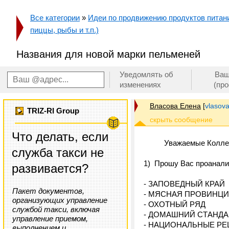
Все категории
»
Идеи по продвижению продуктов питания
пиццы, рыбы и т.п.)
Названия для новой марки пельменей
Уведомлять об
Ваш
изменениях
(пр
Власова Елена
[
vlasov
TRIZ-RI Group
Что делать, если
Уважаемые Коллег
служба такси не
1) Прошу Вас проанализ
развивается?
- ЗАПОВЕДНЫЙ КРАЙ
Пакет документов,
- МЯСНАЯ ПРОВИНЦ
организующих управление
- ОХОТНЫЙ РЯД
службой такси, включая
- ДОМАШНИЙ СТАНДА
управление приемом,
- НАЦИОНАЛЬНЫЕ Р
выполнением и