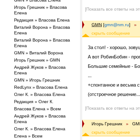
GMN » Власова Елена
Игорь Грешник » Власова
[Показать все ответы на э
Елена
Редакция » Власова Елена
GMN
[
gmn@nm.ru
]
»
Виталий Ворона » Власова
Елена
Виталий Ворона » Власова
Елена
За стол! - хорошо, зову
GMN » Виталий Ворона
А вот РобинБобин - про
Игорь Грешник » GMN
Большие семейные - Бо
Андрей Жуков » Власова
Елена
...
GMN » Игорь Грешник
+спонтанное и весьма с
RedLynx » Власова Елена
(отстроечное решение...
Олег К. » Власова Елена
Редакция » Олег К.
[Показать все ответы на э
Власова Елена » Всем
Андрей Жуков » Власова
Елена
Игорь Грешник
»
GM
Олег К. » Власова Елена
Елена » Всем