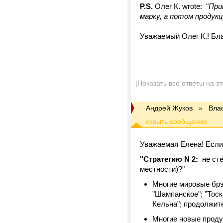
P.S.
Олег К. wrote: "
При
марку, а потом продук
Уважаемый Олег К.! Бла
[Показать все ответы на э
Андрей Жуков
»
Вла
Уважаемая Елена! Если
"Стратегию N 2:
не ст
местности)?"
Многие мировые брэ
"Шампанское"; "Тоск
Кельна"; продолжите
Многие новые проду