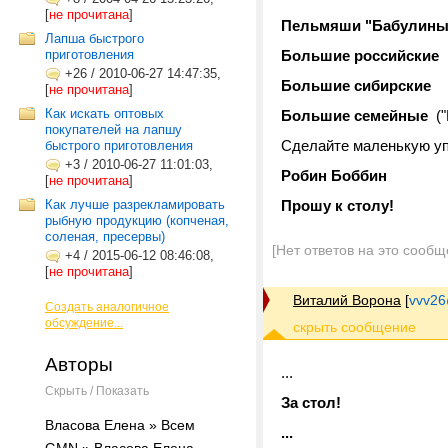
[
не прочитана
]
Пельмяши "Бабулин
Лапша быстрого
приготовления
Большие российские
+26
/
2010-06-27 14:47:35,
Большие сибирские
[
не прочитана
]
Как искать оптовых
Большие семейные
(
покупателей на лапшу
Сделайте маленькую уп
быстрого приготовления
+3
/
2010-06-27 11:01:03,
Робин Боббин
[
не прочитана
]
Как лучше разрекламировать
Прошу к столу!
рыбную продукцию (копченая,
соленая, пресервы)
[Нет ответов на это сообщ
+4
/
2015-06-12 08:46:08,
[
не прочитана
]
Виталий Ворона
[
vvv26
Создать аналогичное
обсуждение...
Авторы
...
Скрыть / Показать
За стол!
Власова Елена » Всем
...