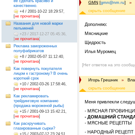
ее сделать красиво и
GMN
[
gmn@nm.ru
]
»
качественно.
+4
/
2001-10-22 18:29:57,
[
не прочитана
]
Названия для новой марки
Дополняю:
пельменей
Мясницкие
+23
/
2017-12-27 05:45:36,
[
не прочитана
]
Щедрость
Реклама замороженных
полуфабрикатов
Илья Муромец
+8
/
2002-05-07 11:12:40,
[
не прочитана
]
[Нет ответов на это сообщ
Как повернуть покупателя
лицом к гастроному? В очень
короткий срок
Игорь Грешник
»
Вла
+10
/
2002-03-26 17:58:46,
[
не прочитана
]
Как рекламировать
трейдинговую компанию
Меня привлекли следущ
(продажа мороженой рыбы)
- МЯСНАЯ ПРОВИНЦ
+15
/
2001-09-13 15:42:21,
[
не прочитана
]
- ДОМАШНИЙ СТАНД
- МЯСНЫЕ РЕЦЕПТЫ
Как раскручивать
глазированные сырки?
- НАРОДНЫЙ РЕЦЕПТ
+15
/
2003-07-12 23:24:51,