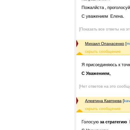
Пожалйста , проголосуй
С уважением Елена.
[Показать все ответы на э
Михаил Опанасенко
[
m
Я присоединяюсь к точ
С Уважением,
[Нет ответов на это сообщ
Алевтина Кавтрева
[
kav
Голосую
за стратегию 