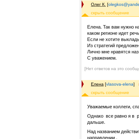
Олег К.
[
olegkos@yande
Елена. Так вам нужно н
каком регионе идет реч
Если не хотите выклад
Из стратегий предложен
Лично мне нравятся наз
С уважением.
[Нет ответов на это сообщ
Елена
[
vlasova-elena
]
Уважаемые коллеги, сп
Однако все равно я в р
дальше.
Над названием действит
направлении .