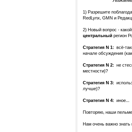
Уважаемые Ко
1) Разрешите поблагода
RedLynx, GMN и Редак
2) Новый вопрос - како
центральный
регион Р
Стратегия N 1:
всё-так
начале обсуждения (как
Стратегия N 2:
не стес
местности)?
Стратегия N 3:
исполь
лучше)?
Стратегия N 4:
иное...
Повторяю, наши пельме
Нам очень важно знать 