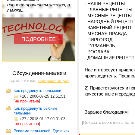
- НАШИ РЕЦЕПТЫ
диспетчированием заказов, а
- ГЛАВНЫЕ РЕЦЕПТЫ
также...
- МЯСНЫЕ РЕЦЕПТЫ
- НАРОДНЫЙ РЕЦЕПТ
- ЗАВЕТНЫЙ РЕЦЕПТ
- МЯСНАЯ ПРАВДА
ПОДРОБНЕЕ
- ПИРГОРОД
- ГУРМАНЕЛЬ
- РОСЛАВА
- ДОМАШНИЕ РЕЦЕП
Нас интересует привле
Обсуждения-аналоги
производитель. Предпол
Скрыть / Показать
Сортировать по дате
2) Приветствуются и н
Как продвинуть пельмени
качественные и среднед
+16
/
2006-07-25 12:51:51,
[
не прочитана
]
Как продвинуть рыбные
Заранее благодарим!
пельмени
+27
/
2018-01-17 09:01:03,
[Показать все ответы на э
[
не прочитана
]
Реклама пельменей. Где и как