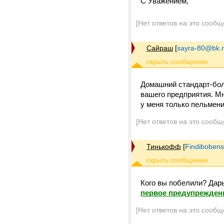
С Уважением,
[Нет ответов на это сообщ
Сайраш
[
sayra-80@bk.
Домашний стандарт-бол
вашего предприятия. М
у меня только пельмен
[Нет ответов на это сообщ
Тинькофф
[
Findiboben
Кого вы побелили? Дарь
первое предупрежден
[Нет ответов на это сообщ