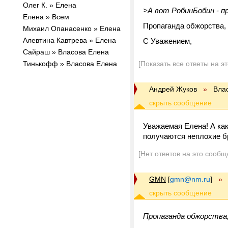
Олег К. » Елена
>А вот РобинБобин - п
Елена » Всем
Пропаганда обжорства, в
Михаил Опанасенко » Елена
Алевтина Кавтрева » Елена
С Уважением,
Сайраш » Власова Елена
Тинькофф » Власова Елена
[Показать все ответы на э
Андрей Жуков
»
Вла
Уважаемая Елена! А как
получаются неплохие б
[Нет ответов на это сообщ
GMN
[
gmn@nm.ru
]
»
Пропаганда обжорства, 