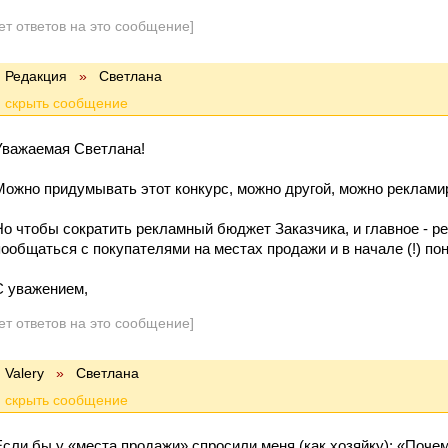
ет ответов на это сообщение]
Редакция
»
Cветлана
Уважаемая Светлана!
Можно придумывать этот конкурс, можно другой, можно реклам
Но чтобы сократить рекламный бюджет Заказчика, и главное - р
пообщаться с покупателями на местах продажи и в начале (!) по
С уважением,
ет ответов на это сообщение]
Valery
»
Cветлана
Если бы у «места продажи» спросили меня (как хозяйку): «Поче