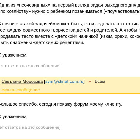
Одна из «неочевидных» на первый взгляд задач выходного дня 
«по хозяйству» нужно с ребенком позаниматься («поучаствовать»
В связи с «такой задачей» может быть, стоит сделать что-то ти
теста» для совместного творчества детей и родителей. А чтобы
продавать тесто вместе с «детской» начинкой (изюм, орехи, ко
быть снабжены «детскими» рецептами.
С уважением,
ет ответов на это сообщение]
Светлана Морозова
[
svm@stinet.com.ru
]
»
Всем
Большое спасибо, сегодня покажу форум моему клиенту,
С уважением,
ет ответов на это сообщение]