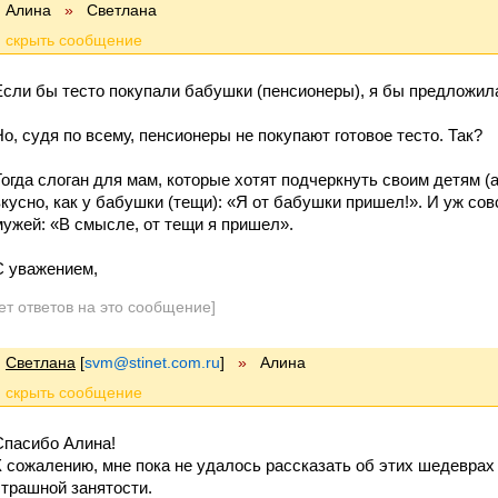
Алина
»
Cветлана
Если бы тесто покупали бабушки (пенсионеры), я бы предложила
Но, судя по всему, пенсионеры не покупают готовое тесто. Так?
Тогда слоган для мам, которые хотят подчеркнуть своим детям (а
вкусно, как у бабушки (тещи): «Я от бабушки пришел!». И уж со
мужей: «В смысле, от тещи я пришел».
С уважением,
ет ответов на это сообщение]
Cветлана
[
svm@stinet.com.ru
]
»
Алина
Спасибо Алина!
К сожалению, мне пока не удалось рассказать об этих шедеврах 
страшной занятости.