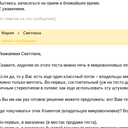
Пытаюсь записаться на прием в ближайшее время.
С уважением.
ет ответов на это сообщение]
Мария
»
Cветлана
Уважаемая Светлана,
Скажите, изделия из этого теста можно печь в микроволновых п
Если да, то у Вас есть еще один классный поток – владельцы м
можно только мечтать. Во-первых, состоятельный (уж на тесто де
вечным стереотипом в голове: как еще использовать эту штуков
А Вы им как раз готовое решение можете предложить: вот Вам тес
Где «окучивать» этих Клиентов (владельцев микроволновки)? В
Во-первых, в магазинах (в местах продажи теста),
Во-вторых, в магазинах бытовой техники (в местах продажи мик