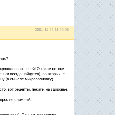
2001-11-22 11:20:05
ечах?
икроволновых печей! О таком потоке
ньги всегда найдутся), во-вторых, с
ину (в смысле микроволновку).
то, вот рецепты, пеките, на здоровье.
опрос не сложный.
роволновок). Причем, последние