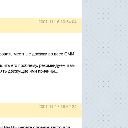
2001-11-16 10:34:04
ировать местные дрожжи во всех СМИ.
ешить его проблему, рекомендуем Вам
нять движущие ими причины...
2001-11-17 16:52:24
му Вы НЕ берете слоеное тесто для