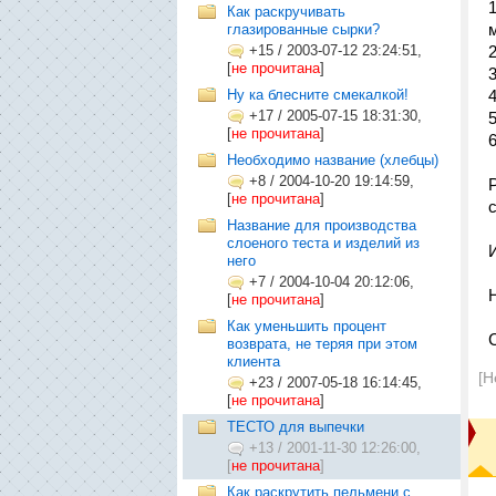
Как раскручивать
глазированные сырки?
+15
/
2003-07-12 23:24:51,
[
не прочитана
]
Ну ка блесните смекалкой!
+17
/
2005-07-15 18:31:30,
[
не прочитана
]
Необходимо название (хлебцы)
+8
/
2004-10-20 19:14:59,
[
не прочитана
]
Название для производства
слоеного теста и изделий из
него
+7
/
2004-10-04 20:12:06,
[
не прочитана
]
Как уменьшить процент
возврата, не теряя при этом
клиента
[Н
+23
/
2007-05-18 16:14:45,
[
не прочитана
]
ТЕСТО для выпечки
+13
/
2001-11-30 12:26:00,
[
не прочитана
]
Как раскрутить пельмени с