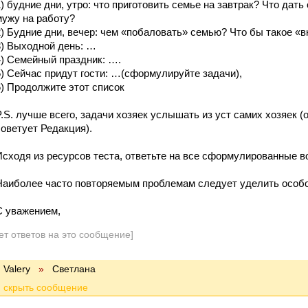
1) будние дни, утро: что приготовить семье на завтрак? Что дать 
мужу на работу?
2) Будние дни, вечер: чем «побаловать» семью? Что бы такое «
3) Выходной день: …
4) Семейный праздник: ….
5) Сейчас придут гости: …(сформулируйте задачи),
6) Продолжите этот список
P.S. лучше всего, задачи хозяек услышать из уст самих хозяек (
советует Редакция).
Исходя из ресурсов теста, ответьте на все сформулированные в
Наиболее часто повторяемым проблемам следует уделить особо
С уважением,
ет ответов на это сообщение]
Valery
»
Cветлана