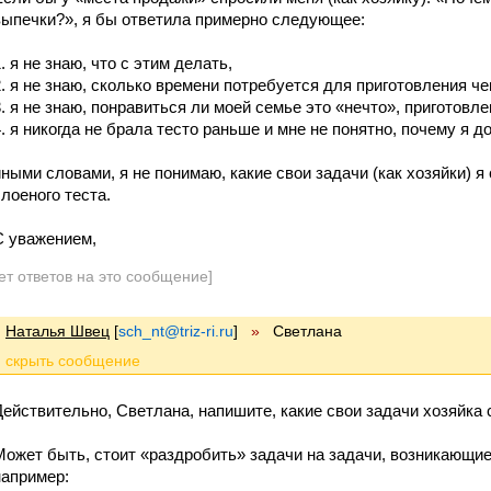
выпечки?», я бы ответила примерно следующее:
. я не знаю, что с этим делать,
2. я не знаю, сколько времени потребуется для приготовления че
3. я не знаю, понравиться ли моей семье это «нечто», приготовле
4. я никогда не брала тесто раньше и мне не понятно, почему я д
иными словами, я не понимаю, какие свои задачи (как хозяйки) 
слоеного теста.
С уважением,
ет ответов на это сообщение]
Наталья Швец
[
sch_nt@triz-ri.ru
]
»
Cветлана
Действительно, Светлана, напишите, какие свои задачи хозяйка 
Может быть, стоит «раздробить» задачи на задачи, возникающие
например: