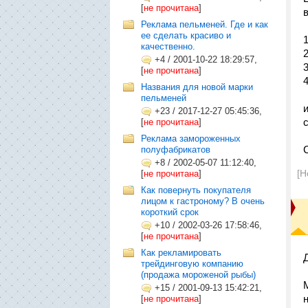
[
не прочитана
]
Реклама пельменей. Где и как
ее сделать красиво и
1
качественно.
+4
/
2001-10-22 18:29:57,
[
не прочитана
]
Названия для новой марки
пельменей
+23
/
2017-12-27 05:45:36,
[
не прочитана
]
Реклама замороженных
полуфабрикатов
+8
/
2002-05-07 11:12:40,
[Н
[
не прочитана
]
Как повернуть покупателя
лицом к гастроному? В очень
короткий срок
+10
/
2002-03-26 17:58:46,
[
не прочитана
]
Как рекламировать
трейдинговую компанию
(продажа мороженой рыбы)
+15
/
2001-09-13 15:42:21,
[
не прочитана
]