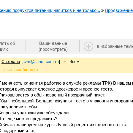
ению продуктов питания, напитков и не только...
»
Продвижение 
лять об
Ваши данные
в избранные тем
ниях
(просмотреть)
Cветлана
[
svm@stinet.com.ru
]
»
Всем
У меня есть клиент (я работаю в службе рекламы ТРК) В нашем 
которая выпускает слоеное дрозжевое и пресное тесто.
Упаковывается в обыкноваенный прозрачный пакет,
Сбыт небольшой. Больше покупают тесто в упаковни иногородних
Как увеличить сбыт.
Вопросы упаковки уже обсуждали.
Что еще можно предложить?
Сейчас планируем конкурс: Лучшый рецепт из слоеного теста.
С подарками и т.д.