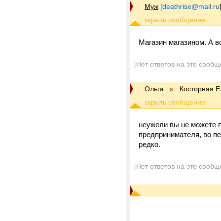
Муж
[
deathrise@mail.ru
Магазин магазином. А во
[Нет ответов на это сообщ
Ольга
»
Косторная Е
неужели вы не можете п
предпринимателя, во пе
редко.
[Нет ответов на это сообщ