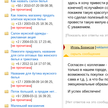
Как назвать салон белья
здесь я хочу привести 
+50
/
2010-07-20 09:08:38,
конечно!) «случайно» с
[
не прочитана
]
покажем такую красоту»
Как помочь магазину продать
что сделал полезный по
элитное мужское белье
провести такую милую а
+13
/
2003-03-25 18:36:25,
С уважением.
[
не прочитана
]
Салон мужской одежды -
[Показать все ответы на э
рекламная акция
+2
/
2004-03-31 17:23:46,
[
не прочитана
]
Игорь Борисов
[
reklam
Помогите придумать название
для сети оптовых баз женского
белья и трикотажа
+6
/
2012-11-14 17:07:06,
Согласен с коллегами -
[
не прочитана
]
только в нашем городе,
Название для бутика мужского
возможность покупки с
белья
сама и т.д. ), а что б
+17
/
2009-08-09 14:08:25,
эмоциональные обра
[
не прочитана
]
И успех обеспечен!
Поток большой, а продаж нет...
+9
/
2009-03-11 16:39:20,
[
не прочитана
]
[Нет ответов на это сообщ
Маленький магазинчик