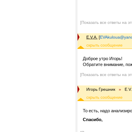
[Показать все ответы на э
E.V.A.
[
EVAkuloua@yand
Доброе утро Игорь!
Обратите внимание, пож
[Показать все ответы на э
Игорь Грешник
»
E.V
То есть, надо анализир
Спасибо,