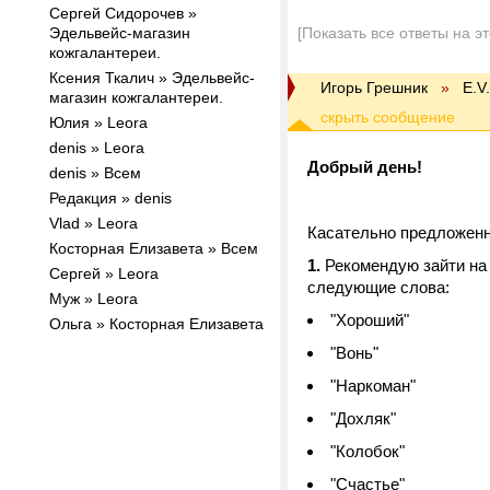
Сергей Сидорочев »
Эдельвейс-магазин
[Показать все ответы на э
кожгалантереи.
Ксения Ткалич » Эдельвейс-
Игорь Грешник
»
E.V
магазин кожгалантереи.
Юлия » Leora
denis » Leora
Добрый день!
denis » Всем
Редакция » denis
Vlad » Leora
Касательно предложенн
Косторная Елизавета » Всем
1.
Рекомендую зайти на
Сергей » Leora
следующие слова:
Муж » Leora
"Хороший"
Ольга » Косторная Елизавета
"Вонь"
"Наркоман"
"Дохляк"
"Колобок"
"Счастье"