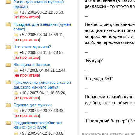
и отвлеченнее (в таких
Акция для салона мужской
рекламой) - то что-то вр
одежды
+1
/
2002-08-12 11:33:58,
...
[
не прочитана
]
Некое слово, связанное
Праздник для женщины (нужен
совет)
ассоциативностьи привл
+5
/
2005-08-04 15:56:11,
вопрос: не повредит ли
[
не прочитана
]
из 2х непересекающихся
Что хочет мужчина?
...
+8
/
2005-08-01 15:28:57,
[
не прочитана
]
"Будуар"
Женщина в бизнесе
...
+47
/
2005-04-04 21:12:44,
[
не прочитана
]
"Одежда №1"
Привлечение клиентов в салон
дамского нижнего белья
...
+10
/
2007-04-11 18:33:26,
По-моему, самый скучны
[
не прочитана
]
удобно, т.к. это обычн
Одежда для мужчин
+6
/
2007-02-23 23:33:43,
...
[
не прочитана
]
"Последний барьер" (Всё
Продвижение кофейни как
ЖЕНСКОГО КАФЕ
+9
/
2005-04-12 16:40:00,
[Показать все ответы на э