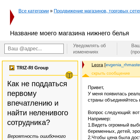
Все категории
»
Продвижение магазинов, торговых сетей
Название моего магазина нижнего белья
Уведомлять об
Ваш
изменениях
(пр
Leora
[
evgenia_rhmaste
TRIZ-RI Group
Как не поддаться
Привет,
первому
У меня появилась реаль
страны объединяйтесь 
впечатлению и
найти неленивого
Вопрос следующий: вот 
Например:
сотрудника?
1.Видеть огромный выб
беременных, детей, эрот
Вероятность ошибочного
2.Чтобы цена была дос