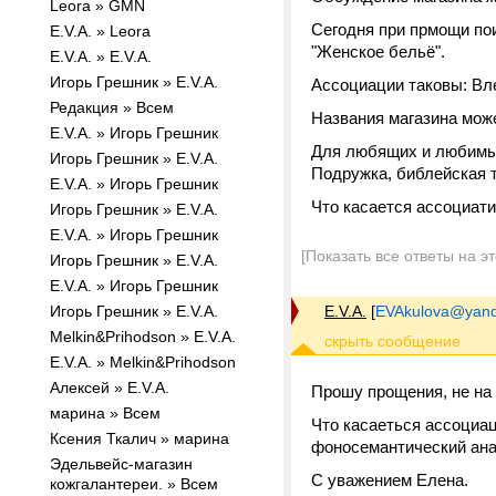
Leora » GMN
Сегодня при прмощи по
E.V.A. » Leora
"Женское бельё".
E.V.A. » E.V.A.
Игорь Грешник » E.V.A.
Ассоциации таковы: Вле
Редакция » Всем
Названия магазина мож
E.V.A. » Игорь Грешник
Для любящих и любимы
Игорь Грешник » E.V.A.
Подружка, библейская т
E.V.A. » Игорь Грешник
Что касается ассоциати
Игорь Грешник » E.V.A.
E.V.A. » Игорь Грешник
[Показать все ответы на э
Игорь Грешник » E.V.A.
E.V.A. » Игорь Грешник
Игорь Грешник » E.V.A.
E.V.A.
[
EVAkulova@yand
Melkin&Prihodson » E.V.A.
E.V.A. » Melkin&Prihodson
Алексей » E.V.A.
Прошу прощения, не на 
марина » Всем
Что касаеться ассоциац
Ксения Ткалич » марина
фоносемантический ана
Эдельвейс-магазин
С уважением Елена.
кожгалантереи. » Всем