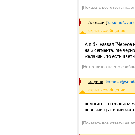
[Показать все ответы на э
Алексей
[
Yasume@yand
А я бы назвал "Черное 
на 3 сегмента, где черн
желаний", то есть цветн
[Нет ответов на это сообщ
марина
[
kamoza@yande
помогите с названием м
нововый красивый мага
[Показать все ответы на э