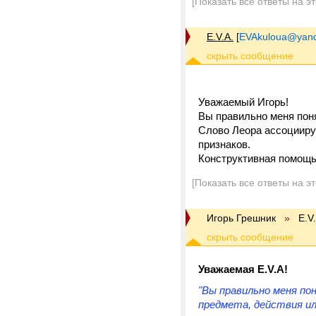
[Показать все ответы на э
E.V.A.
[
EVAkuloua@yand
Уважаемый Игорь!
Вы правильно меня пон
Слово Леора ассоциируе
признаков.
Конструктивная помощь
[Показать все ответы на э
Игорь Грешник
»
E.V
Уважаемая Е.V.A!
"Вы правильно меня по
предмета, действия или