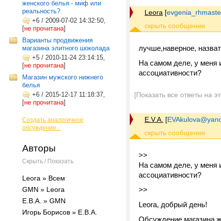
женского белья - миф или
реальность?
Leora
[
evgenia_rhmaste
+6
/
2009-07-02 14:32:50,
[
не прочитана
]
Варианты продвижения
лучше,наверное, назват
магазина элитного шоколада
+5
/
2010-11-24 23:14:15,
На самом деле, у меня и
[
не прочитана
]
ассоциативности?
Магазин мужского нижнего
белья
+6
/
2015-12-17 11:18:37,
[Показать все ответы на э
[
не прочитана
]
E.V.A.
[
EVAkulova@yand
Создать аналогичное
обсуждение...
Авторы
>>
Скрыть / Показать
На самом деле, у меня и
ассоциативности?
Leora » Всем
GMN » Leora
>>
Е.В.А. » GMN
Leora, добрый день!
Игорь Борисов » Е.В.А.
Обсуждение магазина же