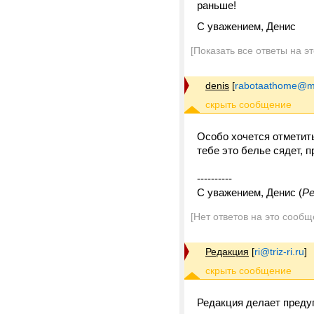
раньше!
С уважением, Денис
[Показать все ответы на э
denis
[
rabotaathome@ma
Особо хочется отметить
тебе это белье сядет, 
----------
С уважением, Денис (
Ре
[Нет ответов на это сообщ
Редакция
[
ri@triz-ri.ru
]
Редакция делает преду