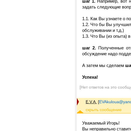
шаг 1.
Например, вот 
задать следующие воп
1.1. Как Вы узнаете о 
1.2. Что бы Вы улучши
обслуживании и т.д.)
1.3. Что Вы (из опыта) 
шаг 2.
Полученные отв
обсуждение надо подде
А затем мы сделаем
шаг
Успеха!
[Нет ответов на это сообщ
E.V.A.
[
EVAkuloua@yand
Уважаемый Игорь!
Вы неправильно ставите