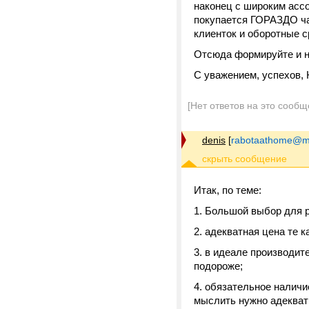
наконец с широким ассо
покупается ГОРАЗДО ча
клиенток и оборотные с
Отсюда формируйте и н
С уважением, успехов,
[Нет ответов на это сообщ
denis
[
rabotaathome@ma
Итак, по теме:
Большой выбор для р
адекватная цена те к
в идеале производите
подороже;
обязательное наличие
мыслить нужно адекватн