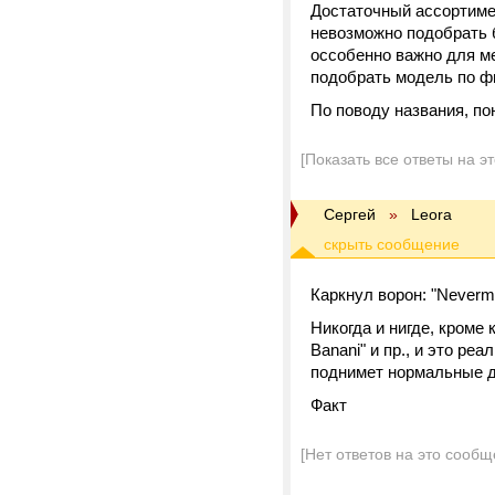
Достаточный ассортиме
невозможно подобрать 
оссобенно важно для ме
подобрать модель по ф
По поводу названия, по
[Показать все ответы на э
Сергей
»
Leora
Каркнул ворон: "Neverm
Никогда и нигде, кроме 
Banani" и пр., и это ре
поднимет нормальные д
Факт
[Нет ответов на это сообщ