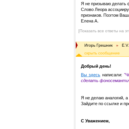
Я не призываю делать
Слово Леора ассоциируе
признаков. Поэтом Ваша
Елена А.
[Показать все ответы на э
Игорь Грешник
»
E.V
Добрый день!
Вы здесь
написали:
"Ч
сделать фоносемантиче
Я не делаю аналогий, 
Зайдите по ссылке и пр
С Уважением,