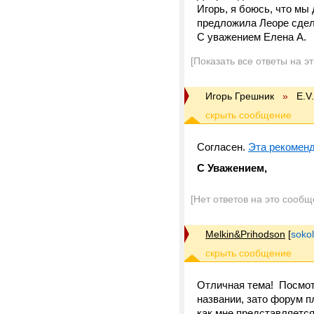
Игорь, я боюсь, что мы
предложила Леоре сдел
С уважением Елена А.
[Показать все ответы на э
Игорь Грешник
»
E.V
Согласен.
Эта рекоменд
С Уважением,
[Нет ответов на это сообщ
Melkin&Prihodson
[
sokol
Отличная тема! Посмот
названии, зато форум 
как мне представляется 