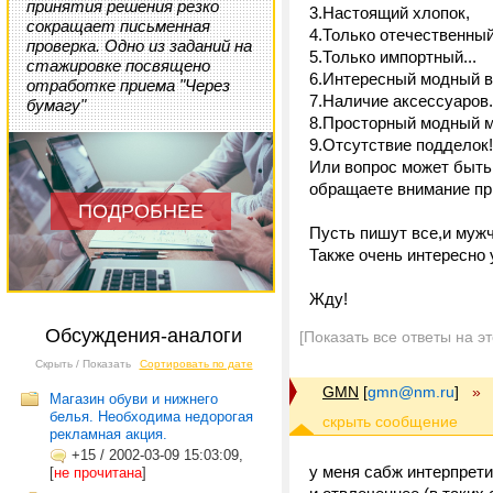
принятия решения резко
3.Настоящий хлопок,
сокращает письменная
4.Только отечественный
проверка. Одно из заданий на
5.Только импортный...
стажировке посвящено
6.Интересный модный 
отработке приема "Через
7.Наличие аксессуаров.
бумагу"
8.Просторный модный м
9.Отсутствие подделок!
Или вопрос может быть 
обращаете внимание при
ПОДРОБНЕЕ
Пусть пишут все,и мужч
Также очень интересно
Жду!
Обсуждения-аналоги
[Показать все ответы на э
Скрыть / Показать
Сортировать по дате
GMN
[
gmn@nm.ru
]
»
Магазин обуви и нижнего
белья. Необходима недорогая
рекламная акция.
+15
/
2002-03-09 15:03:09,
у меня сабж интерпрети
[
не прочитана
]