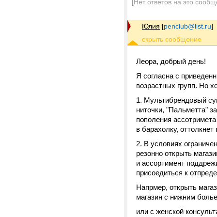
[Нет ответов на это сообщ
Юлия
[
penclub@list.ru
]
Леора, добрый день!
Я согласна с приведен
возрастных групп. Но 
1. Мультибрендовый суп
ниточки, "Пальметта" з
пополения ассотримета 
в барахолку, оттолкнет
2. В условиях ограниче
резонно открыть магаз
и ассортимент поддреж
присоедиться к отпред
Напрмер, открыть мага
магазин с нижним болье
или с женской консуль