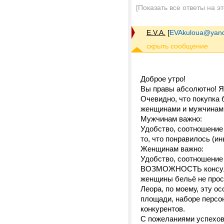
[Показать все ответы на э
E.V.A.
[
EVAkuloua@yand
Доброе утро!
Вы правы абсолютно! Я
Очевидно, что покупка 
женщинами и мужчинам
Мужчинам важно:
Удобство, соотношени
то, что понравилось (и
Женщинам важно:
Удобство, соотношение
ВОЗМОЖНОСТЬ консульт
женщины бельё не прос
Леора, по моему, эту о
площади, наборе персон
конкурентов.
С пожеланиями успехов