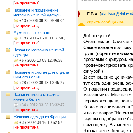
[
не прочитана
]
Название и продвижение
Е.В.А.
[
akulova@dsl.msk
магазина женской одежды
+10
/
2006-08-23 09:46:04,
[
не прочитана
]
Мужчины, это к вам!
Доброе утро!
+18
/
2006-01-10 11:31:46,
Очень милая, близкая к
[
не прочитана
]
Самое важное при поку
Название магазина женской
групп (обратите внимани
одежды
проблемы с фигурой, н
+6
/
2005-10-03 12:46:35,
продемонстрировать крас
[
не прочитана
]
фигурой )
Название и слоган для отдела
2) сотношение цена-кач
нижнего белья
+28
/
2009-09-13 10:45:27,
тут есть один очень ва
[
не прочитана
]
Отношения продавец-кл
Название моего магазина
магазинчика. Мне не то
нижнего белья
первых женщина, во-вто
+34
/
2012-03-28 13:32:47,
Когда она снималась в 
[
не прочитана
]
и на её вопрос "Но его 
Женская одежда из Франции
вкусом подобранное бе
+3
/
2002-04-16 10:52:57,
самооценку. Вы можете 
[
не прочитана
]
Что касается белья, к