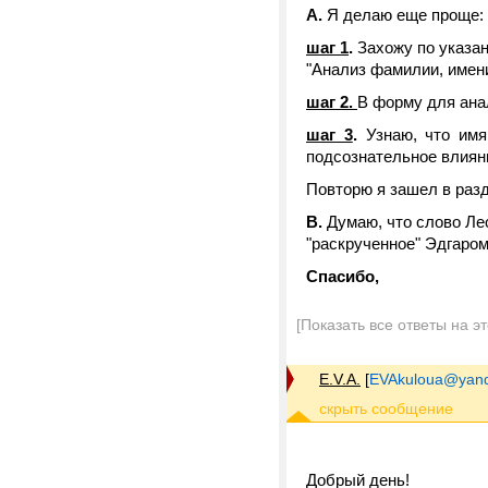
А.
Я делаю еще проще:
шаг 1
.
Захожу по указан
"Анализ фамилии, имени
шаг 2.
В форму для ана
шаг 3
.
Узнаю, что имя 
подсознательное влияни
Повторю я зашел в разд
В.
Думаю, что слово Лео
"раскрученное" Эдгаром 
Спасибо,
[Показать все ответы на э
E.V.A.
[
EVAkuloua@yand
Добрый день!