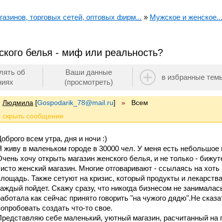
азинов, торговых сетей, оптовых фирм...
»
Мужское и женское..
ского белья - миф или реальность?
лять об
Ваши данные
в избранные тем
ниях
(просмотреть)
Людмила
[
Gospodarik_78@mail.ru
]
»
Всем
оброго всем утра, дня и ночи :)
Я живу в маленьком городе в 30000 чел. У меня есть небольшо
Очень хочу открыть магазин женского белья, и не только - бижут
чисто женский магазин. Многие отговаривают - ссылаясь на хоть
площадь. Также сетуют на кризис, который продукты и лекарства 
каждый пойдет. Скажу сразу, что никогда бизнесом не занимала
работала как сейчас принято говорить "на чужого дядю".Не сказа
попробовать создать что-то свое.
Представляю себе маленький, уютный магазин, расчитанный на 