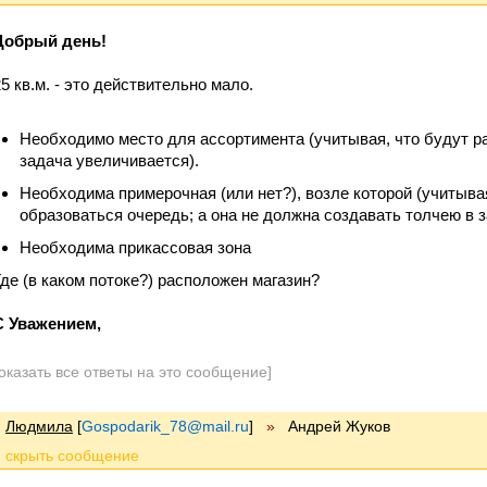
Добрый день!
25 кв.м. - это действительно мало.
Необходимо место для ассортимента (учитывая, что будут ра
задача увеличивается).
Необходима примерочная (или нет?), возле которой (учитыва
образоваться очередь; а она не должна создавать толчею в з
Необходима прикассовая зона
Где (в каком потоке?) расположен магазин?
С Уважением,
оказать все ответы на это сообщение]
Людмила
[
Gospodarik_78@mail.ru
]
»
Андрей Жуков