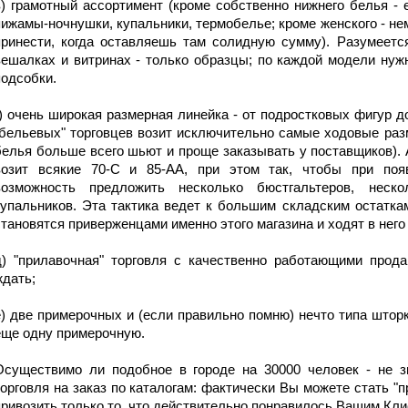
в) грамотный ассортимент (кроме собственно нижнего белья - е
пижамы-ночнушки, купальники, термобелье; кроме женского - нем
принести, когда оставляешь там солидную сумму). Разумеется
вешалках и витринах - только образцы; по каждой модели нужн
подсобки.
г) очень широкая размерная линейка - от подростковых фигур
"бельевых" торговцев возит исключительно самые ходовые раз
белья больше всего шьют и проще заказывать у поставщиков). 
возит всякие 70-С и 85-АА, при этом так, чтобы при поя
возможность предложить несколько бюстгальтеров, неско
купальников. Эта тактика ведет к большим складским остаткам
становятся приверженцами именно этого магазина и ходят в него
д) "прилавочная" торговля с качественно работающими прода
ждать;
е) две примерочных и (если правильно помню) нечто типа штор
еще одну примерочную.
Осуществимо ли подобное в городе на 30000 человек - не 
торговля на заказ по каталогам: фактически Вы можете стать "
привозить только то, что действительно понравилось Вашим Кли