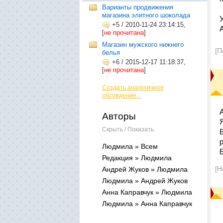
Варианты продвижения
магазина элитного шоколада
+5
/
2010-11-24 23:14:15,
[
не прочитана
]
Магазин мужского нижнего
[П
белья
+6
/
2015-12-17 11:18:37,
[
не прочитана
]
Создать аналогичное
обсуждение...
Авторы
Скрыть / Показать
Людмила » Всем
Редакция » Людмила
[Н
Андрей Жуков » Людмила
Людмила » Андрей Жуков
Анна Каправчук » Людмила
Людмила » Анна Каправчук