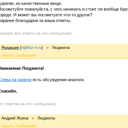
дорогие, но качественные вещи.
Посоветуйте пожалуйста, с чего начинать и стоит ли вообще бра
городе. И может вы посоветуете что-то другое?
Заранее благодарна за ваши ответы.
оказать все ответы на это сообщение]
Редакция
[
ri@triz-ri.ru
]
»
Людмила
Уважаемая Людмила!
Слева на панели
есть обсуждения-аналоги.
Спасибо,
ет ответов на это сообщение]
Андрей Жуков
»
Людмила