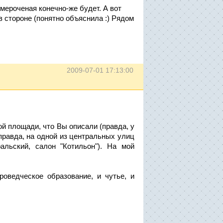
мероченая конечно-же будет. А вот
в стороне (понятно объяснила :) Рядом
2009-07-01 17:13:00
й площади, что Вы описали (правда, у
правда, на одной из центральных улиц
альский, салон "Котильон"). На мой
оведческое образование, и чутье, и