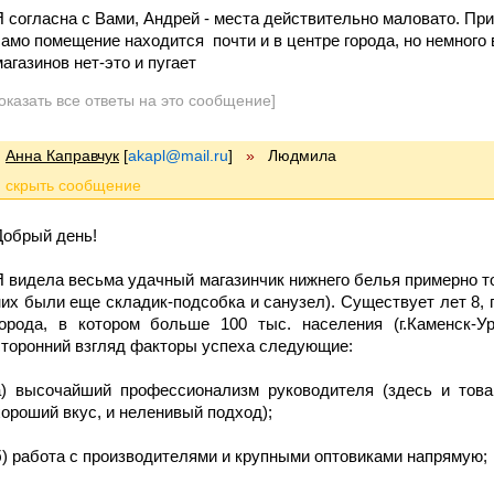
Я согласна с Вами, Андрей - места действительно маловато. При
само помещение находится почти и в центре города, но немного 
магазинов нет-это и пугает
оказать все ответы на это сообщение]
Анна Каправчук
[
akapl@mail.ru
]
»
Людмила
Добрый день!
Я видела весьма удачный магазинчик нижнего белья примерно то
них были еще складик-подсобка и санузел). Существует лет 8, 
города, в котором больше 100 тыс. населения (г.Каменск-Ур
сторонний взгляд факторы успеха следующие:
а) высочайший профессионализм руководителя (здесь и товар
хороший вкус, и неленивый подход);
б) работа с производителями и крупными оптовиками напрямую;