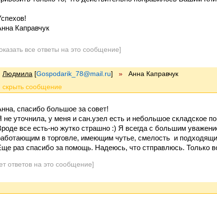
Успехов!
Анна Каправчук
оказать все ответы на это сообщение]
Людмила
[
Gospodarik_78@mail.ru
]
»
Анна Каправчук
Анна, спасибо большое за совет!
Я не уточнила, у меня и сан.узел есть и небольшое складское по
Вроде все есть-но жутко страшно :) Я всегда с большим уважен
работающим в торговле, имеющим чутье, смелость и подходящи
Еще раз спасибо за помощь. Надеюсь, что стправлюсь. Только во
ет ответов на это сообщение]