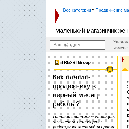
Все категории
»
Продвижение маг
Маленький магазинчик жен
Уведом
измене
TRIZ-RI Group
Как платить
Д
продажнику в
первый месяц
работы?
Готовая система мотивации,
чек-листы, стандарты
работ, упражнения для приема