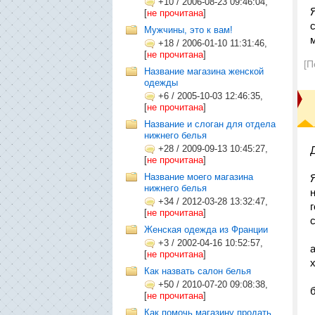
+10
/
2006-08-23 09:46:04,
[
не прочитана
]
Мужчины, это к вам!
+18
/
2006-01-10 11:31:46,
[
не прочитана
]
[П
Название магазина женской
одежды
+6
/
2005-10-03 12:46:35,
[
не прочитана
]
Название и слоган для отдела
нижнего белья
+28
/
2009-09-13 10:45:27,
[
не прочитана
]
Название моего магазина
нижнего белья
+34
/
2012-03-28 13:32:47,
[
не прочитана
]
Женская одежда из Франции
+3
/
2002-04-16 10:52:57,
[
не прочитана
]
Как назвать салон белья
+50
/
2010-07-20 09:08:38,
[
не прочитана
]
Как помочь магазину продать