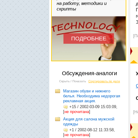
на работу, методики и
скрипты
[П
ПОДРОБНЕЕ
Обсуждения-аналоги
Скрыть / Показать
Сортировать по дате
Магазин обуви и нижнего
белья. Необходима недорогая
рекламная акция.
+15
/
2002-03-09 15:03:09,
[
не прочитана
]
[Н
Акция для салона мужской
одежды
+1
/
2002-08-12 11:33:58,
[
не прочитана
]