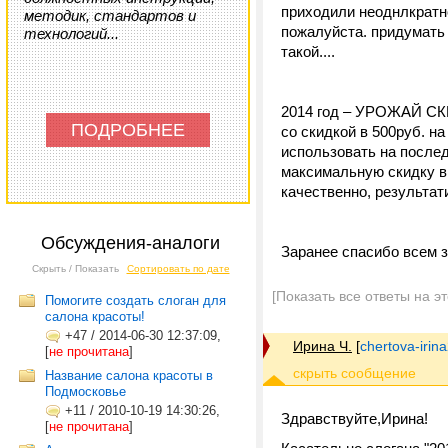
приходили неоднлкратно
методик, стандартов и
пожалуйста. придумать 
технологий...
такой....
2014 год – УРОЖАЙ СКИ
ПОДРОБНЕЕ
со скидкой в 500руб. на
использовать на послед
максимальную скидку в
качественно, результат
Обсуждения-аналоги
Заранее спасибо всем з
Скрыть / Показать
Сортировать по дате
[Показать все ответы на э
Помогите создать слоган для
салона красоты!
+47
/
2014-06-30 12:37:09,
Ирина Ч.
[
chertova-iri
[
не прочитана
]
Название салона красоты в
Подмосковье
+11
/
2010-10-19 14:30:26,
Здравствуйте,Ирина!
[
не прочитана
]