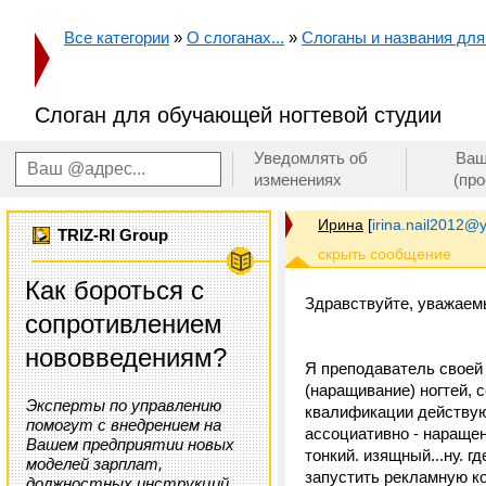
Все категории
»
О слоганах...
»
Слоганы и названия для
Слоган для обучающей ногтевой студии
Уведомлять об
Ваш
изменениях
(пр
Ирина
[
irina.nail2012@
TRIZ-RI Group
Как бороться с
Здравствуйте, уважаем
сопротивлением
нововведениям?
Я преподаватель своей 
(наращивание) ногтей, 
Эксперты по управлению
квалификации действующ
помогут с внедрением на
ассоциативно - нараще
Вашем предприятии новых
тонкий. изящный...ну. г
моделей зарплат,
запустить рекламную ко
должностных инструкций,