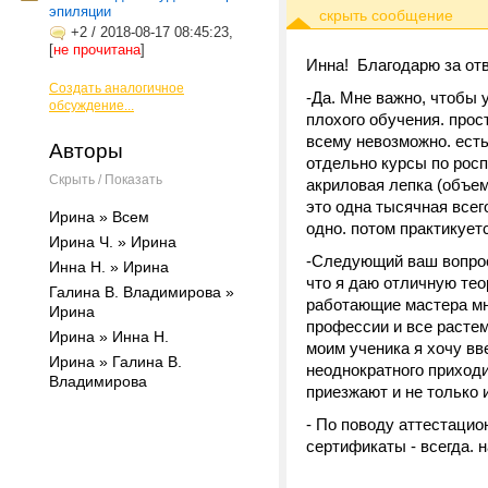
эпиляции
+2
/
2018-08-17 08:45:23,
[
не прочитана
]
Инна! Благодарю за отв
Создать аналогичное
-Да. Мне важно, чтобы 
обсуждение...
плохого обучения. прос
всему невозможно. есть
Авторы
отдельно курсы по росп
Скрыть / Показать
акриловая лепка (объем
это одна тысячная всего
Ирина » Всем
одно. потом практикуе
Ирина Ч. » Ирина
-Следующий ваш вопрос 
Инна Н. » Ирина
что я даю отличную тео
Галина В. Владимирова »
работающие мастера мня
Ирина
профессии и все расте
Ирина » Инна Н.
моим ученика я хочу вв
Ирина » Галина В.
неоднократного приходи
Владимирова
приезжают и не только 
- По поводу аттестацио
сертификаты - всегда. 