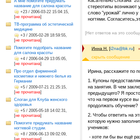
Касательно слогана "
20
А мне помогите придумать
название для салона красоты
стереотипы возникают 
+23
/
2006-03-22 15:04:15,
слово "урожай" лично у
[
не прочитана
]
ногтями. Согласитесь,э
ТВ-программа об эстетической
медицине
[Нет ответов на это сообщ
+3
/
2005-02-28 18:59:55,
[
не прочитана
]
Помогите подобрать название
Инна Н.
[
i2na@bk.ru
]
для салона красоты
+4
/
2006-04-29 13:05:05,
[
не прочитана
]
Ирина, расскажите по п
Про отдел фирменной
косметики и нижнего белья из
1. Купоны предоставля
Германии
на занятия. В чем закл
+5
/
2009-07-21 21:25:15,
[
не прочитана
]
предыдущего? Я просто
что на первом курсе вы
Слоган для Клуба женского
здоровья
продолжать обучение?
+5
/
2005-05-18 14:02:31,
2. Чтобы ответить на э
[
не прочитана
]
которую нужно заполнит
Помогите придумать название
учеников:
ногтевой студии.
+8
/
2006-06-13 09:02:09,
- хоте ли бы вы ещё ра
[
не прочитана
]