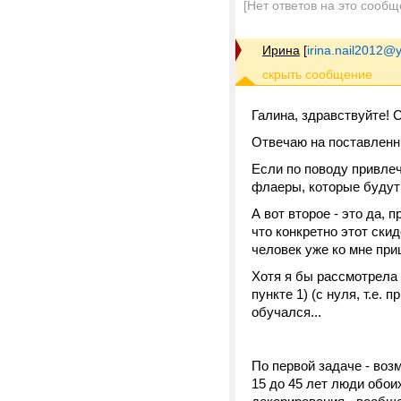
[Нет ответов на это сообщ
Ирина
[
irina.nail2012@
Галина, здравствуйте! С
Отвечаю на поставленн
Если по поводу привлече
флаеры, которые будут 
А вот второе - это да, 
что конкретно этот ски
человек уже ко мне приш
Хотя я бы рассмотрела 
пункте 1) (с нуля, т.е.
обучался...
По первой задаче - возм
15 до 45 лет люди обои