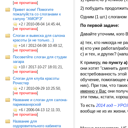
[
не прочитана
]
2) побудить продолжить
Привет всем! Помогите
пожалуйста со слоганами к
Одним (1 шт.) слоганом
салуну "АМОРЭ"
+2
/
2010-08-04 14:45:44,
По первой задаче:
[
не прочитана
]
Давайте уточним, кого 
Cлоган и вывеска для салона
красоты (и не только...)
а) тех, кто никогда не 
+14
/
2012-04-08 10:49:12,
в) кто уже работал/рабо
[
не прочитана
]
с) и тех, и других? (
нап
Посоветйте слоган для студии
загара
К примеру,
по пункту а)
+10
/
2017-10-27 18:01:21,
они хотят "сменить деят
[
не прочитана
]
востребованность этой 
Слоган для клуба красоты
обучение, помогающее и
Рочестер
них). При том, что так
+2
/
2010-09-29 10:25:50,
именно у Вас
они получа
[
не прочитана
]
эти темы, кстати, хоро
Название и слоган для салона-
парикмахерской
То есть
2014 год – УР
+6
/
2006-04-13 12:11:33,
вообще не из их жизни.
[
не прочитана
]
Название для
оздоровительного кабинета