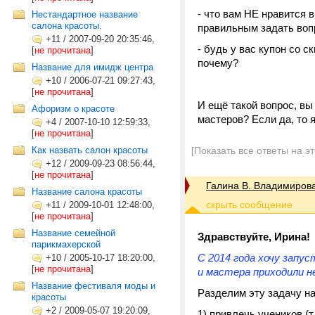
- что вам НЕ нравится 
Нестандартное название
салона красоты.
правильным задать вопр
+11
/
2007-09-20 20:35:46,
- будь у вас купон со 
[
не прочитана
]
почему?
Название для имидж центра
+10
/
2006-07-21 09:27:43,
[
не прочитана
]
И ещё такой вопрос, в
Афоризм о красоте
мастеров? Если да, то 
+4
/
2007-10-10 12:59:33,
[
не прочитана
]
Как назвать салон красоты
[Показать все ответы на э
+12
/
2009-09-23 08:56:44,
[
не прочитана
]
Галина В. Владимиров
Название салона красоты
+11
/
2009-10-01 12:48:00,
[
не прочитана
]
Название семейной
Здравствуйте, Ирина!
парикмахерской
С 2014 года хочу запу
+10
/
2005-10-17 18:20:00,
[
не прочитана
]
и мастера приходили н
Название фестиваля моды и
Разделим эту задачу на
красоты
+2
/
2009-05-07 19:20:09,
1) привлечь учеников (т.е