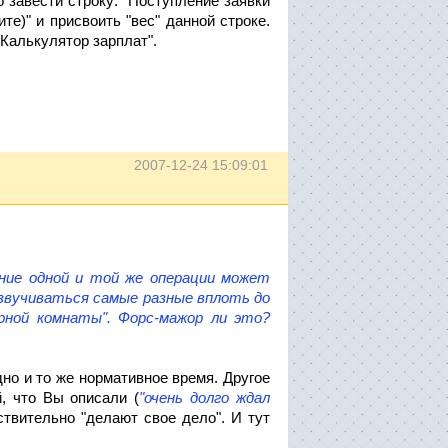
о завести строку: "Поступление заявки
ите)" и присвоить "вес" данной строке.
"Калькулятор зарплат".
2007-12-24 15:09:01
нение одной и той же операции может
звучиваться самые разные вплоть до
ерной комнаты". Форс-мажор ли это?
но и то же нормативное время. Другое
, что Вы описали (
"очень долго ждал
ствительно "делают свое дело". И тут