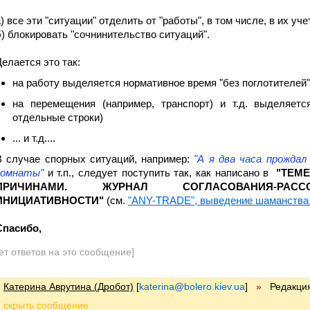
) все эти "ситуации" отделить от "работы", в том числе, в их уче
б) блокировать "сочнинительство ситуаций".
Делается это так:
на работу выделяется нормативное время "без поглотителей" (
на перемещения (например, транспорт) и т.д. выделяется
отдельные строки)
... и т.д....
В случае спорных ситуаций, например:
"А я два часа прождал
комнаты"
и т.п., следует поступить так, как написано в
"ТЕМЕ
ПРИЧИНАМИ. ЖУРНАЛ СОГЛАСОВАНИЯ-РАСС
ИНИЦИАТИВНОСТИ"
(см.
"ANY-TRADE", выведение шаманства.
Спасибо,
ет ответов на это сообщение]
Катерина Аврутина (Дробот)
[
katerina@bolero.kiev.ua
]
»
Редакци