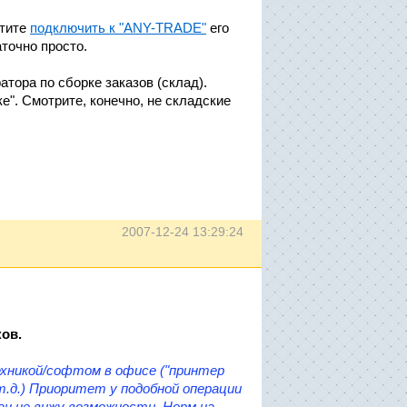
отите
подключить к "ANY-TRADE"
его
точно просто.
тора по сборке заказов (склад).
е". Смотрите, конечно, не складские
2007-12-24 13:29:24
ов.
ехникой/софтом в офисе ("принтер
.д.)
Приоритет у подобной операции
ан не вижу возможности. Норм на