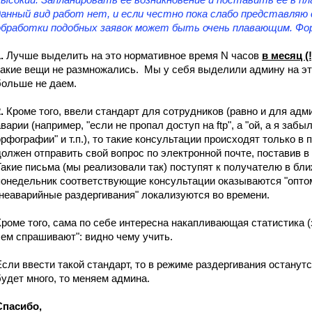
данный вид работ нет, и если честно пока слабо представляю с
обработки подобных заявок может быть очень плавающим. Фор
1.
Лучше выделить на это нормативное время N часов
в месяц (!
такие вещи не размножались. Мы у себя выделили админу на это 
больше не даем.
2.
Кроме того, ввели стандарт для сотрудников (равно и для адми
аварии (например, "если не пропал доступ на ftp", а "ой, а я заб
орфографии" и т.п.), то такие консультации происходят только в
должен отправить свой вопрос по электронной почте, поставив в
Такие письма (мы реализовали так) поступят к получателю в бл
понедельник соответствующие консультации оказываются "оптом" 
"неаварийные раздергивания" локализуются во времени.
Кроме того, сама по себе интересна накапливающая статистика (
чем спрашивают": видно чему учить.
Если ввести такой стандарт, то в режиме раздергивания останутся
будет много, то меняем админа.
Спасибо,