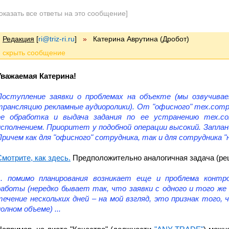
оказать все ответы на это сообщение]
Редакция
[
ri@triz-ri.ru
]
»
Катерина Аврутина (Дробот)
Уважаемая Катерина!
Поступление заявки о проблемах на объекте (мы озвучива
трансляцию рекламные аудиоролики). От "офисного" тех.сотр
ее обработка и выдача задания по ее устранению тех.со
исполнением. Приоритет у подобной операции высокий. Запла
Причем как для "офисного" сотрудника, так и для сотрудника "н
Смотрите, как здесь.
Предположительно аналогичная задача (реш
... помимо планирования возникает еще и проблема контр
работы (нередко бывает так, что заявки с одного и того ж
течение нескольких дней – на мой взгляд, это признак того,
олном объеме) ...