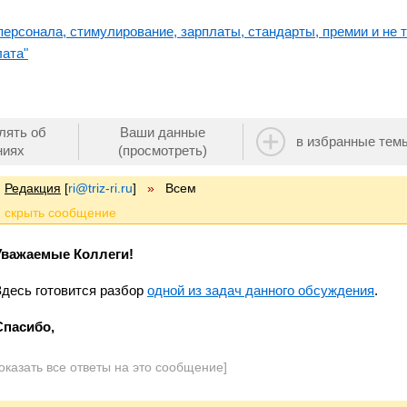
ерсонала, стимулирование, зарплаты, стандарты, премии и не т
ата"
лять об
Ваши данные
в избранные тем
ниях
(просмотреть)
Редакция
[
ri@triz-ri.ru
]
»
Всем
Уважаемые Коллеги!
Здесь готовится разбор
одной из задач данного обсуждения
.
Спасибо,
оказать все ответы на это сообщение]