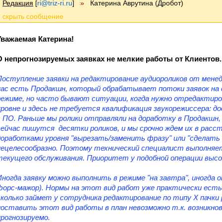
Редакция
[
ri@triz-ri.ru
]
»
Катерина Аврутина (Дробот)
Уважаемая Катерина!
О непрогнозируемых заявках не мелкие работы от Клиентов.
Поступление заявки на редактирование аудиороликов от мене
нас есть Продакшн, который обрабатывает потоки заявок на с
режиме, но часто бывают ситуации, когда нужно отредактир
уровне и здесь не требуется квалификация звукорежиссера: 
с ПО. Раньше мы ролики отправляли на доработку в Продакшн, 
сейчас пишутся десятки роликов, и мы срочно ждем их в расс
доработками уровня "вырезать/заменить фразу" или "сделать
нецелесообразно. Поэтому технический специалист выполняе
текущего обслуживания. Приоритет у подобной операции высо
Иногда заявку можно выполнить в режиме "на завтра", иногда о
форс-мажор). Нормы на этот вид работ уже практически есть,
сколько займет у сотрудника редактирование по типу X пачки 
поставить этот вид работы в план невозможно т.к. возникнов
прогнозируемо.