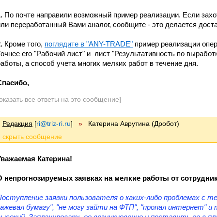
1.
По почте направили возможный пример реализации. Если зах
или переработанный Вами аналог, сообщите - это делается доста
2.
Кроме того,
поглядите в "ANY-TRADE"
пример реализации опера
Точнее его "Рабочий лист" и лист "Результативность по выработк
работы, а способ учета многих мелких работ в течение дня.
Спасибо,
оказать все ответы на это сообщение]
Редакция
[
ri@triz-ri.ru
]
»
Катерина Аврутина (Дробот)
Уважаемая Катерина!
О непрогнозируемых заявках на мелкие работы от сотрудник
Поступление заявки пользователя о каких-либо проблемах с т
зажевал бумагу", "не могу зайти на ФТП", "пропал интернет" и т
высокий. Запланировать ее возникновение и поставить ее в пл