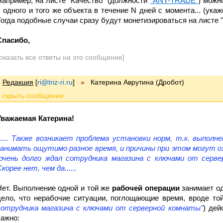
Например, на листе "Качество" (должности
"ANY-TRADE"
) можн
с одного и того же объекта в течение N дней с момента... (укаж
Тогда подобные случаи сразу будут монетизироваться на листе 
Спасибо,
оказать все ответы на это сообщение]
Редакция
[
ri@triz-ri.ru
]
»
Катерина Аврутина (Дробот)
Уважаемая Катерина!
...... Также возникает проблема установки норм, т.к. выпол
занимать ощутимо разное время, и причины при этом могут о
"очень долго ждал сотрудника магазина с ключами от серв
корее нет, чем да......
Нет. Выполнение одной и той же
рабочей операции
занимает од
дело, что нерабочие ситуации, поглощающие время, вроде той
сотрудника магазина с ключами от серверной комнаты"
) дей
важно: