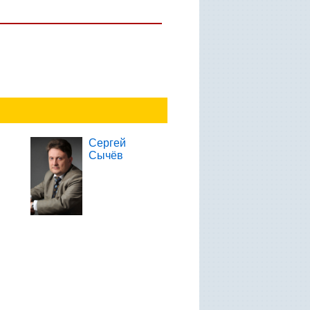
Сергей
Сычёв