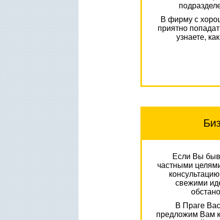
подраздел
В фирму с хоро
приятно попада
узнаете, ка
Биз
Если Вы быв
частными целями,
консультацию,
свежими иде
обстано
В Праге Вас
предложим Вам к