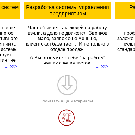
 систем
Разработка системы управления
Ра
предприятием
, после
Часто бывает так: людей на работу
многое
взяли, а дело не движется. Звонков
проф
ативного
мало, заявок еще меньше,
заложен
тний (с
клиентская база тает… И не только в
куль
 Системы
отделе продаж.
стандар
вует:
А Вы возьмите к себе "на работу"
тинг не
наших специалистов.
и/или
... >>>
... >>>
ии для
Каждый из нас имеет более чем 20-
азчика.
летний опыт практического
гу по
внедрения системы управления
ля своей
предприятием, администрирования
чших
бизнес-процессов в отделах:
асти
активных продаж, закупки
показать еще материалы
.В.
(снабжения), продвижения,
складском хозяйстве, бухгалтерии, IT
и пр.
С нашим приходом на предприятие
уже через короткое время процессы
управления организацией начинают