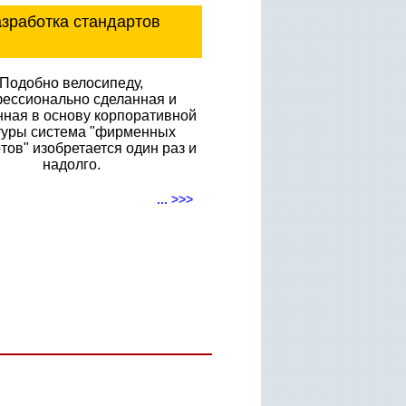
зработка стандартов
Подобно велосипеду,
ессионально сделанная и
ная в основу корпоративной
туры система "фирменных
тов" изобретается один раз и
надолго.
... >>>