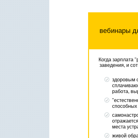
вебинары дл
Когда зарплата "
заведения, и со
здоровым о
сплачиваю
работа, вы
"естествен
способных 
самонастро
отражается
места устр
живой обр