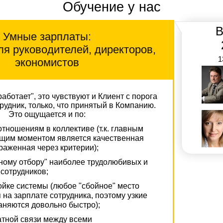
Обучение у нас
работать как хорошо отлаженный
механизм. А штатные сотрудники
привыкают выполнять свои
В
Умные зарплаты:
функции.
я руководителей, директоров,
1
экономистов
работает", это чувствуют и Клиент с порога
трудник, только, что принятый в Компанию.
Это ощущается и по:
тношениям в коллективе (т.к. главным
щим моментом является качественная
раженная через критерии);
ному отбору" наиболее трудолюбивых и
сотрудников;
йке системы (любое "сбойное" место
 на зарплате сотрудника, поэтому узкие
аняются довольно быстро);
атной связи между всеми