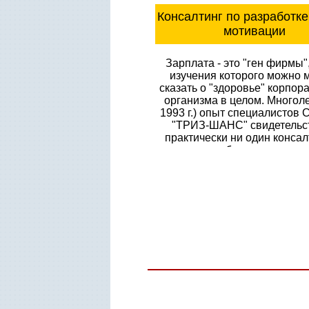
Консалтинг по разработке
мотивации
Зарплата - это "ген фирмы"
изучения которого можно 
сказать о "здоровье" корпор
организма в целом. Многоле
1993 г.) опыт специалистов
"ТРИЗ-ШАНС" свидетельст
практически ни один консал
проходит без экспертизы 
разработки систем мотивац
сотрудников уважаемого Зак
Вы можете заказать услу
разработке умных зарплат д
компании, пригласив лу
специалистов в этой обл
Кавтреву А.Б., Ткалич К