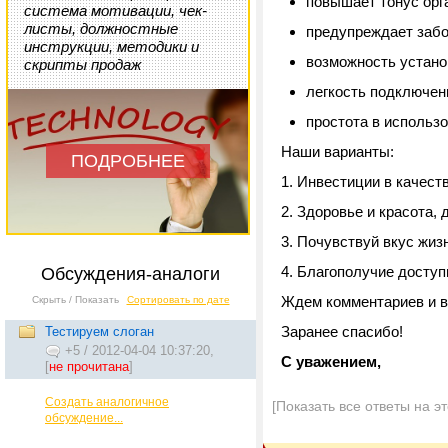
повышает тонус орг
система мотивации, чек-
листы, должностные
предупреждает забо
инструкции, методики и
возможность устано
скрипты продаж
легкость подключен
простота в использо
Наши варианты:
ПОДРОБНЕЕ
1. Инвестиции в качест
2. Здоровье и красота,
3. Почувствуй вкус жиз
4. Благополучие досту
Обсуждения-аналоги
Ждем комментариев и в
Скрыть / Показать
Сортировать по дате
Заранее спасибо!
Тестируем слоган
+5
/
2012-04-04 10:37:20,
С уважением,
[
не прочитана
]
Создать аналогичное
[Показать все ответы на э
обсуждение...