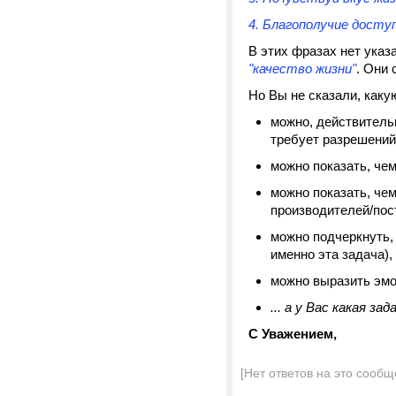
4. Благополучие досту
В этих фразах нет ука
"качество жизни"
. Они 
Но Вы не сказали, каку
можно, действительн
требует разрешений
можно показать, че
можно показать, че
производителей/пос
можно подчеркнуть,
именно эта задача),
можно выразить эмо
... а у Вас какая 
С Уважением,
[Нет ответов на это сообщ