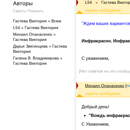
L54
»
Гастева Викто
Авторы
Скрыть / Показать
Гастева Виктория » Всем
"Ждем ваших вариантов
L54 » Гастева Виктория
Михаил Опанасенко »
Гастева Виктория
Инфракрасно. Инфрак
Дарья Звягинцева » Гастева
Виктория
Галина В. Владимирова »
С уважением,
Гастева Виктория
[Нет ответов на это сообщ
Михаил Опанасенко
[
m
Добрый день!
"Вождь инфракра
C Уважением,