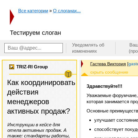
Все категории
»
О слоганах...
Тестируем слоган
Уведомлять об
Ваш
изменениях
(пр
Гастева Виктория
[
gast
TRIZ-RI Group
Как координировать
Здравствуйте!!!
действия
Уважаемые форумчане, п
менеджеров
которая занимается пр
активных продаж?
Основные преимуществ
улучшает состояние
Инструкции в кейсе для
способствует похуд
отела активных продаж. А
также: стандарты работы,