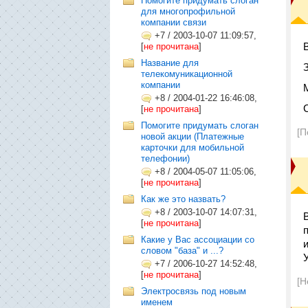
Помогите придумать слоган
для многопрофильной
компании связи
+7
/
2003-10-07 11:09:57,
[
не прочитана
]
Название для
телекомуникационной
компании
+8
/
2004-01-22 16:46:08,
[
не прочитана
]
Помогите придумать слоган
[П
новой акции (Платежные
карточки для мобильной
телефонии)
+8
/
2004-05-07 11:05:06,
[
не прочитана
]
Как же это назвать?
+8
/
2003-10-07 14:07:31,
[
не прочитана
]
Какие у Вас ассоциации со
словом "база" и ...?
+7
/
2006-10-27 14:52:48,
[
не прочитана
]
[Н
Электросвязь под новым
именем