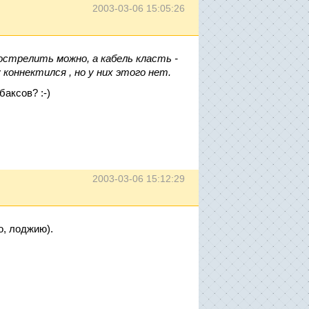
2003-03-06 15:05:26
дострелить можно, а кабель класть -
 коннектился , но у них этого нет.
баксов? :-)
2003-03-06 15:12:29
о, лоджию).