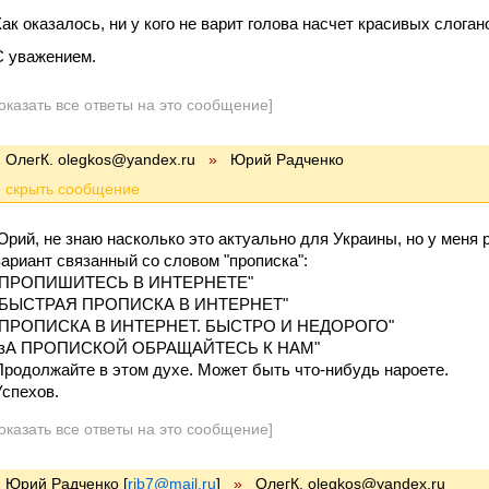
Как оказалось, ни у кого не варит голова насчет красивых слоган
С уважением.
оказать все ответы на это сообщение]
ОлегК. olegkos@yandex.ru
»
Юрий Радченко
Юрий, не знаю насколько это актуально для Украины, но у мен
вариант связанный со словом "прописка":
"ПРОПИШИТЕСЬ В ИНТЕРНЕТЕ"
"БЫСТРАЯ ПРОПИСКА В ИНТЕРНЕТ"
"ПРОПИСКА В ИНТЕРНЕТ. БЫСТРО И НЕДОРОГО"
"зА ПРОПИСКОЙ ОБРАЩАЙТЕСЬ К НАМ"
Продолжайте в этом духе. Может быть что-нибудь нароете.
Успехов.
оказать все ответы на это сообщение]
Юрий Радченко
[
rjb7@mail.ru
]
»
ОлегК. olegkos@yandex.ru