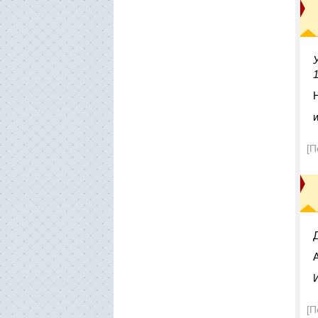
[П
А
[П