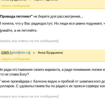
"Провода петляют"
не берите для рассмотрения...
Я поняла, что у Вас радиодоступ. Но люди все равно подумают, чт
Думайте, а не петляйте.
оказать все ответы на это сообщение]
GMN
[
gmn@nm.ru
]
»
Анна Буздыкина
Не ради отстаивания своего варианта, а ради понимания логики
что не спава Богу?
У меня провайдера с балкона видно и пробкой от шампанского до
долларов. С удовольствием бы по радио к их прокси-серверу конне
оказать все ответы на это сообщение]