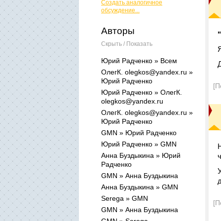
Создать аналогичное
обсуждение...
Авторы
Скрыть / Показать
Юрий Радченко » Всем
ОлегК. olegkos@yandex.ru »
Юрий Радченко
[П
Юрий Радченко » ОлегК.
olegkos@yandex.ru
ОлегК. olegkos@yandex.ru »
Юрий Радченко
GMN » Юрий Радченко
Юрий Радченко » GMN
Анна Буздыкина » Юрий
Радченко
GMN » Анна Буздыкина
Анна Буздыкина » GMN
Serega » GMN
[П
GMN » Анна Буздыкина