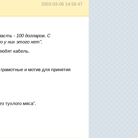
2003-03-06 14:56:47
класть - 100 долларов. С
о у них этого нет".
 любят кабель.
 грамотные и мотив для принятия
ез тухлого мяса".