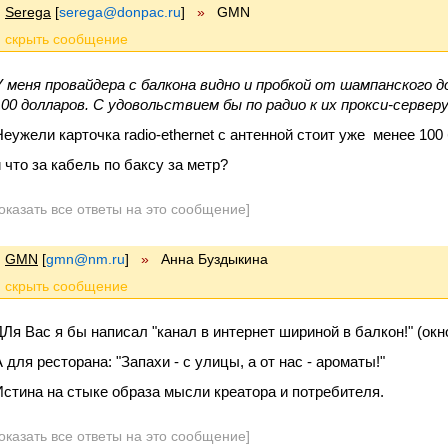
Serega
[
serega@donpac.ru
]
»
GMN
У меня провайдера с балкона видно и пробкой от шампанского 
100 долларов. С удовольствием бы по радио к их прокси-серверу
Неужели карточка radio-ethernet с антенной стоит уже менее 100 
и что за кабель по баксу за метр?
оказать все ответы на это сообщение]
GMN
[
gmn@nm.ru
]
»
Анна Буздыкина
ДЛя Вас я бы написал "канал в интернет шириной в балкон!" (окн
 для ресторана: "Запахи - с улицы, а от нас - ароматы!"
Истина на стыке образа мысли креатора и потребителя.
оказать все ответы на это сообщение]