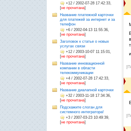
+12
/
2002-07-28 17:42:33,
[
не прочитана
]
Название платежной карточки
для платежей за интернет и за
телефон
+6
/
2002-04-13 11:55:36,
[
не прочитана
]
Заголовок к статье о новых
услугах связи
+12
/
2003-10-07 11:15:01,
и
[
не прочитана
]
Название инновационной
[П
компании в области
телекоммуникации
+4
/
2002-07-28 17:42:33,
[
не прочитана
]
Название диалапной карточки
+32
/
2003-11-18 17:34:36,
[
не прочитана
]
Подскажите слоган для
системного интегратора!
[П
+3
/
2007-03-23 10:49:39,
[
не прочитана
]