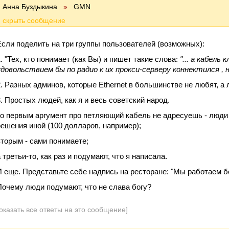
Анна Буздыкина
»
GMN
Если поделить на три группы пользователей (возможных):
1. "Тех, кто понимает (как Вы) и пишет такие слова:
"... а кабель 
удовольствием бы по радио к их прокси-серверу коннектился , н
2. Разных админов, которые Ethernet в большинстве не любят, а
3. Простых людей, как я и весь советский народ.
то первым аргумент про петляющий кабель не адресуешь - люди
решения иной (100 долларов, например);
вторым - сами понимаете;
 третьи-то, как раз и подумают, что я написала.
И еще. Представьте себе надпись на ресторане: "Мы работаем б
Почему люди подумают, что не слава богу?
оказать все ответы на это сообщение]