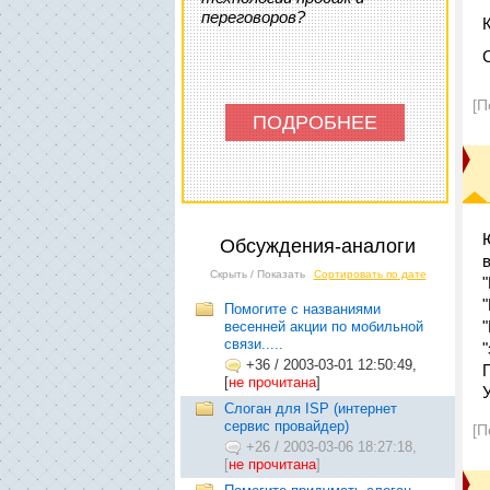
переговоров?
[П
ПОДРОБНЕЕ
Обсуждения-аналоги
Скрыть / Показать
Сортировать по дате
Помогите с названиями
весенней акции по мобильной
связи.....
+36
/
2003-03-01 12:50:49,
[
не прочитана
]
Слоган для ISP (интернет
сервис провайдер)
[П
+26
/
2003-03-06 18:27:18,
[
не прочитана
]