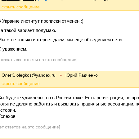
В Украине институт прописки отменен :)
За такой вариант подумаю.
Мы ж не только интернет даем, мы еще объединяем сети.
С уважением.
оказать все ответы на это сообщение]
ОлегК. olegkos@yandex.ru
»
Юрий Радченко
Вы будете удивлены, но в России тоже. Есть регистрация, но пр
понятие должно работать и вызывать правильные ассоциации. не
истории.
Успехов
ет ответов на это сообщение]