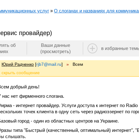
ммуникационных услуг
»
О слоганах и названиях для коммуника
сервис провайдер)
лять об
Ваши данные
в избранные тем
ниях
(просмотреть)
Юрий Радченко
[
rjb7@mail.ru
]
»
Всем
Всем добрый день!
У нас нет фирменного слогана.
Фирма - интернет провайдер. Услуги доступа к интернет по Radio
нескольких точек клиента в одну сеть через радиоэзернет по гор
Базовый город - один из областных центров на Украине.
Фразы типа "Быстрый (качественный, оптимальный) интернет", "
бы слышать.