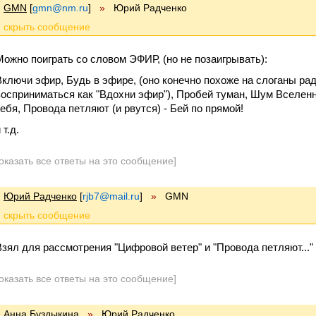
GMN
[
gmn@nm.ru
]
»
Юрий Радченко
Можно поиграть со словом ЭФИР, (но не позаигрывать):
Включи эфир, Будь в эфире, (оно конечно похоже на слоганы рад
восприниматься как "Вдохни эфир"), Пробей туман, Шум Вселенн
тебя, Провода петляют (и рвутся) - Бей по прямой!
 т.д.
оказать все ответы на это сообщение]
Юрий Радченко
[
rjb7@mail.ru
]
»
GMN
Взял для рассмотрения "Цифровой ветер" и "Провода петляют..."
оказать все ответы на это сообщение]
Анна Буздыкина
»
Юрий Радченко