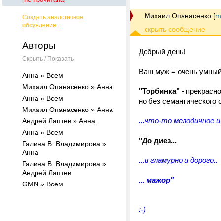
Михаил Опанасенко
[
m
Создать аналогичное
обсуждение...
Авторы
Добрый день!
Скрыть / Показать
Ваш муж = очень умный
Анна » Всем
Михаил Опанасенко » Анна
"Торбинка"
- прекрасно
Анна » Всем
но без семантического о
Михаил Опанасенко » Анна
...что-то мелодичное и
Андрей Лаптев » Анна
Анна » Всем
"До диез...
Галина В. Владимирова »
Анна
...и гламурно и дорого..
Галина В. Владимирова »
Андрей Лаптев
... мажор"
GMN » Всем
:-)