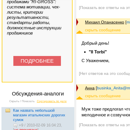
продажами "RI-GROSS":
система мотивации, чек-
[Показать все ответы на э
листы, критерии
результативности,
Михаил Опанасенко
[
m
стандарты работы,
должностные инструкции
продажников
Добрый день!
"Il Torbi"
ПОДРОБНЕЕ
C Уважением,
[Нет ответов на это сообщ
Анна
[
businka_Anita@ma
Обсуждения-аналоги
Скрыть / Показать
Сортировать по дате
Муж тоже предлогал что
Как назвать небольшой
мелодичное и созвучное
магазин итальянских дорогих
сумок
[Показать все ответы на э
+9
/
2010-02-09 16:04:23,
[
не прочитана
]