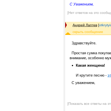
С Уважением,
[Нет ответов на это сообщ
Андрей Лаптев
[
otkrytyi
Здравствуйте.
Простая сумка покупает
внимание, особенно му
Какая женщина!
И крутите песню -
э
С уважением,
[Показать все ответы на э