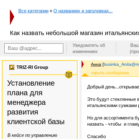
Все категории
»
О названиях и заголовках...
Как назвать небольшой магазин итальянски
Уведомлять об
Ваш
изменениях
(пр
Анна
[
businka_Anita@ma
TRIZ-RI Group
Установление
Добрый день...открывае
плана для
Это будут стеклянные 
менеджера
итальянскими сумками р
развития
Но для ассортимента бу
клиентской базы
назвать - чтобы и гламу
В кейсе по управлению
Спасибо