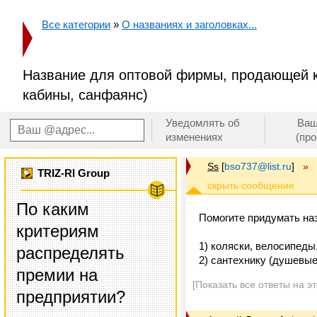
Все категории
»
О названиях и заголовках...
Название для оптовой фирмы, продающей к
кабины, санфаянс)
Уведомлять об
Ваш
изменениях
(пр
Ss
[
bso737@list.ru
]
»
TRIZ-RI Group
По каким
Помогите придумать на
критериям
1) коляски, велосипеды
распределять
2) сантехнику (душевы
премии на
[Показать все ответы на э
предприятии?