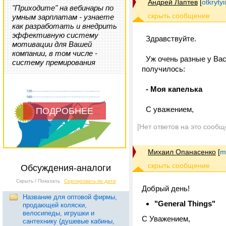
Андрей Лаптев
[
otkrytyi
"Приходите" на вебинары по
умным зарплатам - узнаете
как разработать и внедрить
эффективную систему
Здравствуйте.
мотивации для Вашей
компании, в том числе -
Уж очень разные у Вас 
систему премирования
получилось:
- Моя капелька
С уважением,
ПОДРОБНЕЕ
[Нет ответов на это сообщ
Михаил Опанасенко
[
m
Обсуждения-аналоги
Скрыть / Показать
Сортировать по дате
Добрый день!
Название для оптовой фирмы,
"General Things"
продающей коляски,
велосипеды, игрушки и
C Уважением,
сантехнику (душевые кабины,