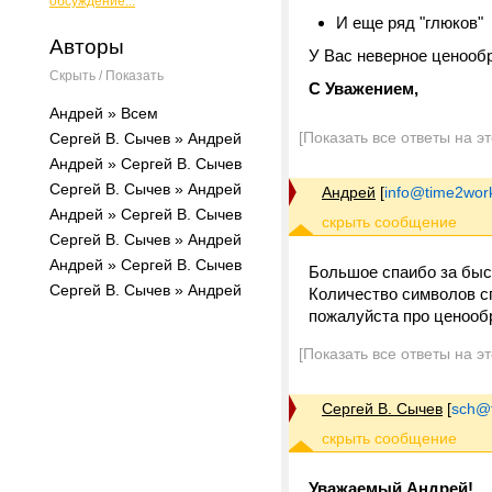
обсуждение...
И еще ряд "глюков"
Авторы
У Вас неверное ценооб
Скрыть / Показать
С Уважением,
Андрей » Всем
[Показать все ответы на э
Сергей В. Сычев » Андрей
Андрей » Сергей В. Сычев
Сергей В. Сычев » Андрей
Андрей
[
info@time2work
Андрей » Сергей В. Сычев
Сергей В. Сычев » Андрей
Андрей » Сергей В. Сычев
Большое спаибо за быс
Сергей В. Сычев » Андрей
Количество символов сп
пожалуйста про ценооб
[Показать все ответы на э
Сергей В. Сычев
[
sch@tr
Уважаемый Андрей!