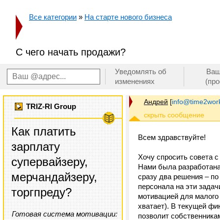
Все категории
»
На старте нового бизнеса
С чего начать продажи?
Уведомлять об
Ваш
изменениях
(пр
Андрей
[
info@time2work
TRIZ-RI Group
Как платить
Всем здравствуйте!
зарплату
Хочу спросить совета с
супервайзеру,
Нами была разработана
мерчандайзеру,
сразу два решения – п
персонала на эти задач
торгпреду?
мотивацией для малого 
хватает). В текущей фи
Готовая система мотивации:
позволит собственникам