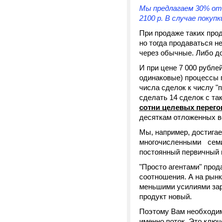
Мы предлагаем 30% от п
2100 р. В случае покупк
При продаже таких про
но тогда продаваться н
через обычные. Либо до
И при цене 7 000 рубле
одинаковые) процессы 
числа сделок к числу "
сделать 14 сделок с та
сотни целевых перег
десяткам отложенных в
Мы, например, достига
многочисленными сем
постоянный первичный п
"Просто агентами" прода
соотношения. А на рынк
меньшими усилиями зара
продукт новый.
Поэтому Вам необходима
именно поток. Это ключ