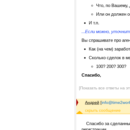
Что, по Вашему,
Или он должен о
И т.п.
...Если можно, уточнит
Вы спрашивате про аге
Как (на чем) зарабо
Сколько сделок в м
100? 200? 300?
Спасибо,
[Показать все ответы на э
Андрей
[
info@time2work
Спасибо за сделанные 
регистрации.