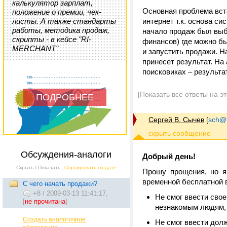
калькулятор зарплат,
Основная проблема вста
положение о премии, чек-
листы. А также стандарты
интернет т.к. основа си
работы, методика продаж,
начало продаж был выбр
скрипты - в кейсе "RI-
финансов) где можно бы
MERCHANT"
и запустить продажи. Н
принесет результат. На
поисковиках – результат
[Показать все ответы на э
ПОДРОБНЕЕ
Сергей В. Сычев
[
sch@tr
Обсуждения-аналоги
Добрый день!
Скрыть / Показать
Сортировать по дате
Прошу прощения, но я 
временной бесплатной 
С чего начать продажи?
+8
/
2009-03-13 11:41:17,
Не смог ввести свое
[
не прочитана
]
незнакомым людям, 
Создать аналогичное
Не смог ввести долж