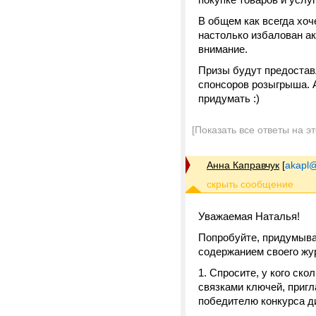
В общем как всегда хоч
настолько избалован ак
внимание.
Призы будут предостав
спонсоров розыгрыша. 
придумать :)
[Показать все ответы на э
Анна Каправчук
[
akapl@
Уважаемая Наталья!
Попробуйте, придумывая
содержанием своего жу
1. Спросите, у кого ск
связками ключей, приг
победителю конкурса ди