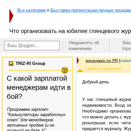
Все категории
»
Выставки-презентации-личные продаж
Что организовать на юбилее глянцевого жу
Уведомлять об
Ваш
изменениях
(пр
менеджер по PR
[
nata
TRIZ-RI Group
С какой зарплатой
Добрый день.
менеджерам идти в
бой?
У нас глянцевый журна
недвижимости. Вход н
Программа зарплат
Необходимо организова
"Калькуляторы заработных
что можно делать с жу
плат" для менеджеров
розыгрыши, если чита
активных продаж (и не
придается журналу. Жу
только) на базе 1С