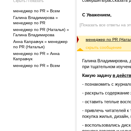
совершить/рассказать 
Скрыть / Показать
менеджер по PR » Всем
С Уважением,
Галина Владимирова »
менеджер по PR
[Показать все ответы на э
менеджер по PR (Наталья) »
Галина Владимирова
менеджер по PR (Ната
Анна Каправчук » менеджер
по PR (Наталья)
менеджер по PR » Анна
Каправчук
Галина Владимировна, 
менеджер по PR » Всем
при тщательном изучени
Какую задачу
в дейст
- познакомить с журнал
- раскрыть содержание 
- оставить теплые восп
- привлечь читателей к
покупка жилья, дизайн, 
- воспользовались диск
покупке товаров и услу