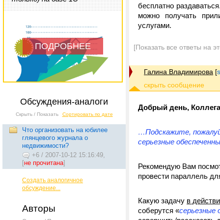
бесплатно раздаваться.
можно получать прил
услугами.
ПОДРОБНЕЕ
[Показать все ответы на э
Галина Владимирова
[
Обсуждения-аналоги
Добрый день, Коллега
Скрыть / Показать
Сортировать по дате
Что организовать на юбилее
…Подскажите, пожалуйс
глянцевого журнала о
серьезные обеспеченн
недвижимости?
+6
/
2007-10-12 15:16:49,
[
не прочитана
]
Рекомендую Вам посмо
провести параллель для
Создать аналогичное
обсуждение...
Какую задачу
в действ
Авторы
соберутся «
серьезные 