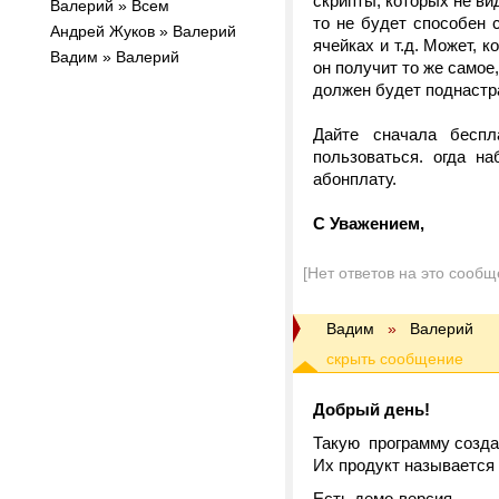
скрипты, которых не вид
Валерий » Всем
то не будет способен 
Андрей Жуков » Валерий
ячейках и т.д. Может, к
Вадим » Валерий
он получит то же самое
должен будет поднастраи
Дайте сначала беспл
пользоваться. огда н
абонплату.
С Уважением,
[Нет ответов на это сообщ
Вадим
»
Валерий
Добрый день!
Такую программу создал
Их продукт называется 
Есть демо-версия.