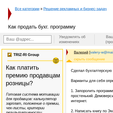
Все категории
»
Решение рекламных и бизнес-задач
Как продать бухг. программу
Уведомлять об
Ваш
изменениях
(пр
Валерий
[
valery-w@mail
TRIZ-RI Group
Как платить
Сделал бухгалтерскую п
премию продавцам
Варианты для себя оп
розницы?
1. Запоролить програм
Готовая система мотивации
простенький. Демоверси
для продавцов: калькулятор
интернет.
зарплат, положение о премии,
чек-листы, критерии
2. Написать книгу по Э
результативности