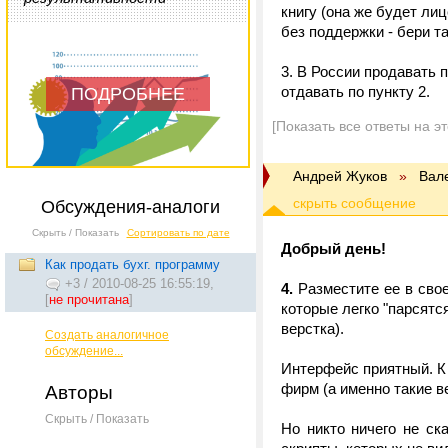
книгу (она же будет л
без поддержки - бери та
3. В России продавать п
отдавать по пункту 2.
ПОДРОБНЕЕ
[Показать все ответы на э
Андрей Жуков
»
Вал
Обсуждения-аналоги
Скрыть / Показать
Сортировать по дате
Добрый день!
Как продать бухг. программу
+3
/
2010-08-25 16:55:19,
4.
Разместите ее в сво
[
не прочитана
]
которые легко "парсятс
верстка).
Создать аналогичное
обсуждение...
Интерфейс приятный. К 
фирм (а именно такие в
Авторы
Скрыть / Показать
Но никто ничего не ск